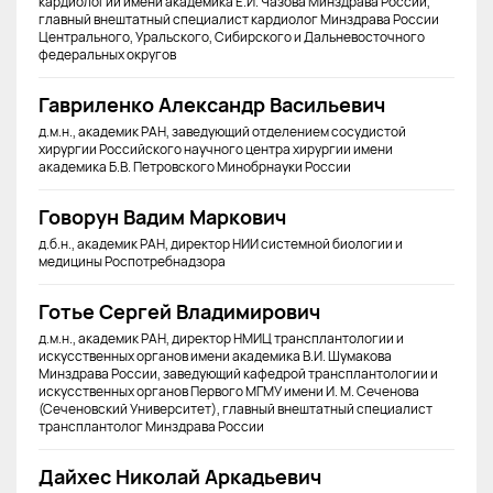
кардиологии имени академика Е.И. Чазова Минздрава России,
главный внештатный специалист кардиолог Минздрава России
Центрального, Уральского, Сибирского и Дальневосточного
федеральных округов
Гавриленко Александр Васильевич
д.м.н., академик РАН, заведующий отделением сосудистой
хирургии Российского научного центра хирургии имени
академика Б.В. Петровского Минобрнауки России
Говорун Вадим Маркович
д.б.н., академик РАН, директор НИИ системной биологии и
медицины Роспотребнадзора
Готье Сергей Владимирович
д.м.н., академик РАН, директор НМИЦ трансплантологии и
искусственных органов имени академика В.И. Шумакова
Минздрава России, заведующий кафедрой трансплантологии и
искусственных органов Первого МГМУ имени И. М. Сеченова
(Сеченовский Университет), главный внештатный специалист
трансплантолог Минздрава России
Дайхес Николай Аркадьевич