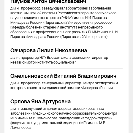
Наумов Антон Вячеславович
д.м.н., профессор, заведующий лабораторией заболеваний
костно-мышечной системы Российского геронтологического
научно-клинического центра РНИМУ имени Н.И. Пирогова
Минздрава России (Пироговский Университет), профессор
кафедры болезней старения института непрерывного
образования и профессионального развития РНИМУ имени Н.И.
Пирогова Минздрава России (Пироговский Университет)
Овчарова Лилия Николаевна
д.э.н., проректор НИУ Высшая школа экономики, директор
независимого института социальной 4
Омельяновский Виталий Владимирович
д.м.н., профессор, генеральный директор Центра экспертизы и
контроля качества медицинской помощи Минздрава России
Орлова Яна Артуровна
д.м.н., заведующий отделом возраст-ассоциированных
заболеваний Медицинского научно-образовательного центра
МГУ имени М.В. Ломоносова, заведующий кафедрой терапии
факультета фундаментальной медицины МГУ имени М.В.
Ломоносова