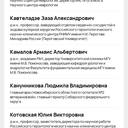
Научного центра неврологии, директор Института мозга
Научного центра неврологии
Кавтеладзе Заза Александрович
д.м.н., профессор, заведующий отделом сердечно-сосудистой и
эндоваскулярной хирургии Российского геронтологического
научно-клинического центра РНИМУ имени Н.И. Пирогова
Минздрава России (Пироговский Университет)
Камалов Армаис Альбертович
д.м.н., академик РАН, директор Университетской клиники МГУ
имени М.В. Ломоносова, заведующий кафедрой урологии и
андрологии Факультета фундаментальной медицины МГУ имени
М.В. Ломоносова
Канунникова Людмила Владимировна
главный врач Новосибирского областного госпиталя №2
ветеранов войн, главный гериатр Сибирского федерального
округа
Котовская Юлия Викторовна
д.м.н., профессор, заместитель директора по научной работе
Российского геронтологического научно-клинического центра