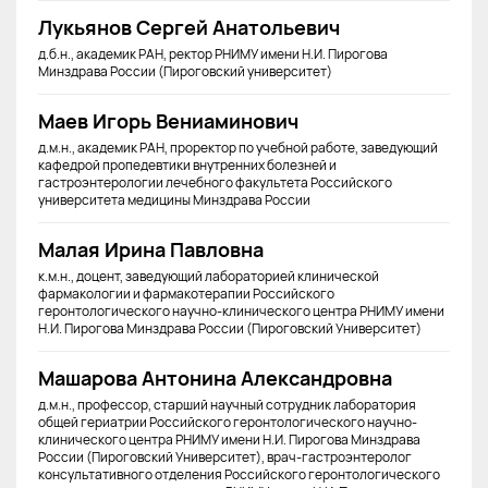
Лукьянов Сергей Анатольевич
д.б.н., академик РАН, ректор РНИМУ имени Н.И. Пирогова
Минздрава России (Пироговский университет)
Маев Игорь Вениаминович
д.м.н., академик РАН, проректор по учебной работе, заведующий
кафедрой пропедевтики внутренних болезней и
гастроэнтерологии лечебного факультета Российского
университета медицины Минздрава России
Малая Ирина Павловна
к.м.н., доцент, заведующий лабораторией клинической
фармакологии и фармакотерапии Российского
геронтологического научно-клинического центра РНИМУ имени
Н.И. Пирогова Минздрава России (Пироговский Университет)
Машарова Антонина Александровна
д.м.н., профессор, старший научный сотрудник лаборатория
общей гериатрии Российского геронтологического научно-
клинического центра РНИМУ имени Н.И. Пирогова Минздрава
России (Пироговский Университет), врач-гастроэнтеролог
консультативного отделения Российского геронтологического