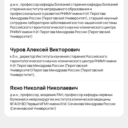
д.м.н., профессор кафедры болезней старения кафедры болезней
старения института непрерывного образования и
профессионального развития РНИМУ имени Н.И. Пирогова
Минздрава России (Пироговский Университет), старший научный
сотрудник лаборатории заболеваний костно-мышечной системы
Российского геронтологического научно-клинического центра
РНИМУ имени Н.И. Пирогова Минздрава России (Пироговский
Университет)
Чуров Алексей Викторович
к.б.н., директор Института изучения старения Российского
геронтологического научно-клинического центра РНИМУ имени
Н.И. Пирогова Минздрава России (Пироговский
Университет)Пирогова Минздрава России (Пироговский
Универститет),
Яхно Николай Николаевич
д.м.н., профессор, академик РАН, профессор кафедры нервных
болезней и нейрохирургии института клинической медицины
ФГАОУ ВО Первый МГМУ имени И.М. Сеченова Минздрава России
(Сеченовский Университет)