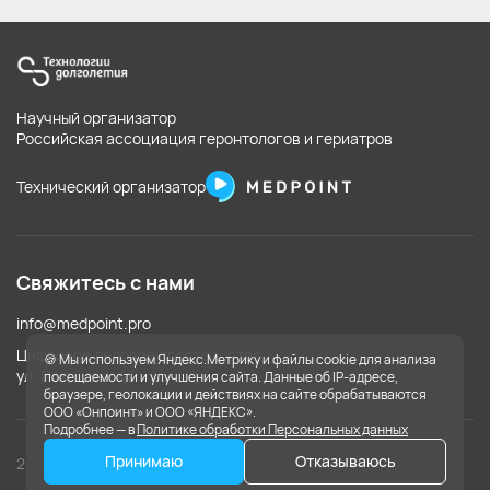
Научный организатор
Российская ассоциация геронтологов и гериатров
Технический организатор
Свяжитесь с нами
info@medpoint.pro
Цифровое деловое пространство,
🍪 Мы используем Яндекс.Метрику и файлы cookie для анализа
ул. Покровка, 47
посещаемости и улучшения сайта. Данные об IP-адресе,
браузере, геолокации и действиях на сайте обрабатываются
ООО «Онпоинт» и ООО «ЯНДЕКС».
Подробнее — в
Политике обработки Персональных данных
Принимаю
Отказываюсь
2026
© Все права защищены.