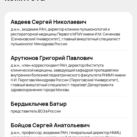
Авдеев Сергей Николаевич
д.м.н., академик РАН, директор клиники пульмонологий и
респираторной медицины Первого МГМУ имени И.М. Сеченова
(Сеченовский Университет), главный внештатный специалист
пульмонолог Минздрава России
Арутюнов Григорий Павлович
д.м.н., член-корреспондент РАН, директор Института
клинической медицины, заведующий кафедрой пропедевтики
внутренних болезней педиатрического факультета РНИМУ имени
Н.И. Пирогова Минздрава России (Пироговский Университет),
главный внештатный специалист-терапевт Департамента
здравоохранения города Москвы
Бердыклычев Батыр
представитель ВОЗ в России
Бойцов Сергей Анатольевич
д.м.н., профессор, академик РАН, генеральный директор НМИЦ