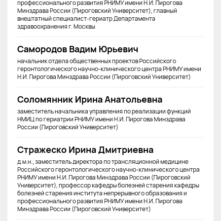
профессионального развития РНИМУ имени Н.И. Пирогова
Минздрава России (Пироговский Университет), главный
внештатный специалист-гериатр Департамента
здравоохранения г. Москвы
Самородов Вадим Юрьевич
начальник отдела общественных проектов Российского
геронтологического научно-клинического центра РНИМУ имени
Н.И. Пирогова Минздрава России (Пироговский Университет)
Соломянник Ирина Анатольевна
заместитель начальника управления по реализации функций
НМИЦ по гериатрии РНИМУ имени Н.И. Пирогова Минздрава
России (Пироговский Университет)
Стражеско Ирина Дмитриевна
д.м.н., заместитель директора по трансляционной медицине
Российского геронтологического научно-клинического центра
РНИМУ имени Н.И. Пирогова Минздрава России (Пироговский
Университет), профессор кафедры болезней старения кафедры
болезней старения института непрерывного образования и
профессионального развития РНИМУ имени Н.И. Пирогова
Минздрава России (Пироговский Университет)