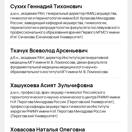
Сухих Геннадий Тихонович
д.м.н., академик РАН, генеральный директор НМИЦ акушерства,
гинекологии и перинатологии имени В.И. Кулакова Минздрава
России, заведующий кафедрой акушерства, гинекологии,
перинатологии и репродуктологии факультета послевузовского
профессионального образования врачей Первого МГМСУ имени
И.М. Сеченова (Сеченовский Университет)
Ткачук Всеволод Арсеньевич
д.б.н., академик РАН, директор Института регенеративной
медицины МГУ имени М. В. Ломоносова, декан факультета
фундаментальной медицины медицинского научно-
образовательного института МГУ имени М. В. Ломоносова
Хашукоева Асият Зульчифовна
д.м.н., профессор, врач-акушер-гинеколог Российского
геронтологического научно-клинического центра РНИМУ имени
Н.И. Пирогова Минздрава России (Пироговский Университет),
профессор кафедры акушерства и гинекологии Института
хирургии РНИМУ имени Н.И. Пирогова Минздрава России
(Пироговский Университет)
Ховасова Наталья Олеговна