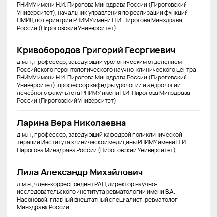
РНИМУ имени Н.И. Пирогова Минздрава России (Пироговский
Университет), начальник управления по реализации функций
НМИЦ по гериатрии РНИМУ имени Н.И. Пирогова Минздрава
России (Пироговский Университет)
Кривобородов Григорий Георгиевич
д.м.н., профессор, заведующий урологическим отделением
Российского геронтологического научно-клинического центра
РНИМУ имени Н.И. Пирогова Минздрава России (Пироговский
Университет), профессор кафедры урологии и андрологии
лечебного факультета РНИМУ имени Н.И. Пирогова Минздрава
России (Пироговский Университет)
Ларина Вера Николаевна
д.м.н., профессор, заведующий кафедрой поликлинической
терапии Института клинической медицины РНИМУ имени Н.И.
Пирогова Минздрава России (Пироговский Университет)
Лила Александр Михайлович
д.м.н., член-корреспондент РАН, директор научно-
исследовательского института ревматологии имени В.А.
Насоновой, главный внештатный специалист-ревматолог
Минздрава России