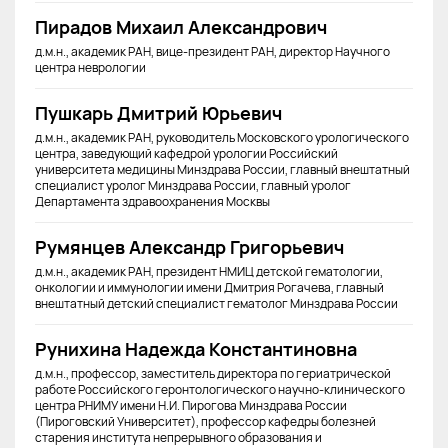
Пирадов Михаил Александрович
д.м.н., академик РАН, вице-президент РАН, директор Научного
центра неврологии
Пушкарь Дмитрий Юрьевич
д.м.н., академик РАН, руководитель Московского урологического
центра, заведующий кафедрой урологии Российский
университета медицины Минздрава России, главный внештатный
специалист уролог Минздрава России, главный уролог
Департамента здравоохранения Москвы
Румянцев Александр Григорьевич
д.м.н., академик РАН, президент НМИЦ детской гематологии,
онкологии и иммунологии имени Дмитрия Рогачева, главный
внештатный детский специалист гематолог Минздрава России
Рунихина Надежда Константиновна
д.м.н., профессор, заместитель директора по гериатрической
работе Российского геронтологического научно-клинического
центра РНИМУ имени Н.И. Пирогова Минздрава России
(Пироговский Университет), профессор кафедры болезней
старения института непрерывного образования и