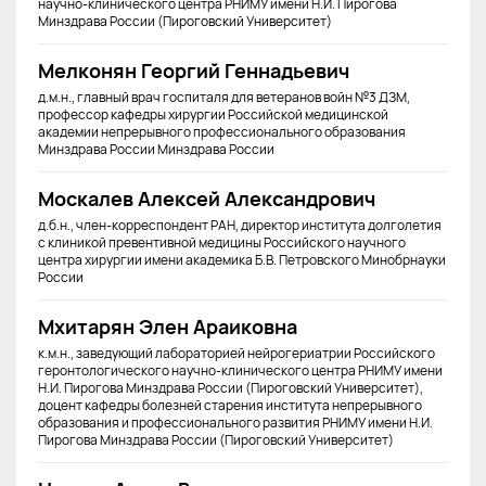
научно-клинического центра РНИМУ имени Н.И. Пирогова
Минздрава России (Пироговский Университет)
Мелконян Георгий Геннадьевич
д.м.н., главный врач госпиталя для ветеранов войн №3 ДЗМ,
профессор кафедры хирургии Российской медицинской
академии непрерывного профессионального образования
Минздрава России Минздрава России
Москалев Алексей Александрович
д.б.н., член-корреспондент РАН, директор института долголетия
с клиникой превентивной медицины Российского научного
центра хирургии имени академика Б.В. Петровского Минобрнауки
России
Мхитарян Элен Араиковна
к.м.н., заведующий лабораторией нейрогериатрии Российского
геронтологического научно-клинического центра РНИМУ имени
Н.И. Пирогова Минздрава России (Пироговский Университет),
доцент кафедры болезней старения института непрерывного
образования и профессионального развития РНИМУ имени Н.И.
Пирогова Минздрава России (Пироговский Университет)