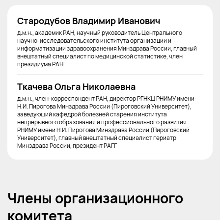
Стародубов Владимир Иванович
д.м.н., академик РАН, научный руководитель Центрального
научно-исследовательского института организации и
информатизации здравоохранения Минздрава России, главный
внештатный специалист по медицинской статистике, член
президиума РАН
Ткачева Ольга Николаевна
д.м.н., член-корреспондент РАН, директор РГНКЦ РНИМУ имени
Н.И. Пирогова Минздрава России (Пироговский Университет),
заведующий кафедрой болезней старения института
непрерывного образования и профессионального развития
РНИМУ имени Н.И. Пирогова Минздрава России (Пироговский
Университет), главный внештатный специалист гериатр
Минздрава России, президент РАГГ
Члены организационного
комитета