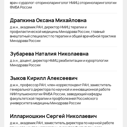
врач-сурдолог-оториноларинголог НМИЦ оториноларингологии
ФМБА России
Драпкина Оксана Михайловна
д.м.н., академик РАН, директор НМИЦ терапии и
профилактической медицины Минздрава России, главный
внештатный специалист по терапии и общей врачебной практике
Минздрава России
Зубарева Наталия Николаевна
д.э.н., доцент, директор НМИЦ реабилитации и курортологии
Минздрава России
Зыков Кирилл Алексеевич
д.м.н., профессор РАН, член-корреспондент РАН, заместитель
генерального директора по научной и инновационной работе
НИИ пульмонологии ФМБА России, заведующий кафедры
факультетской терапии и профболезней Российского
университета медицины Минздрава России
Иллариошкин Сергей Николаевич
д.м.н., академик РАН, заместитель директора по научной работе