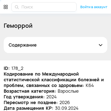
Войти в аккаунт
Геморрой
Содержание
Список сокращений
Термины и определения
ID:
178_2
Кодирование по Международной
1. Краткая информация по заболеванию или
статистической классификации болезней и
состоянию (группы заболеваний или
проблем, связанных со здоровьем:
состояний)
K64
Возрастная категория:
Взрослые
1.1 Определение заболевания или состояния
Год утверждения:
2024
(группы заболеваний или состояний)
Пересмотр не позднее:
2026
Дата размещения КР:
30.09.2024