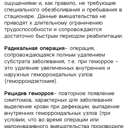
ощущениями и, как правило, не требующие
4. Медицинская реабилитация и санаторно-
специального обезболивания и пребывания в
курортное лечение, медицинские показания и
стационаре. Данные вмешательства не
противопоказания к применению методов
приводят к длительному ограничению
медицинской реабилитации, в том числе
трудоспособности и сопровождаются
основанных на использовании природных
достаточно быстрым периодом реабилитации.
лечебных факторов
Радикальная операция
– операция,
5. Профилактика и диспансерное наблюдение,
сопровождающаяся полным удалением
медицинские показания и противопоказания к
субстрата заболевания, т.е. при геморрое –
применению методов профилактики
это удаление увеличенных внутренних и
наружных геморроидальных узлов
6. Организация оказания медицинской помощи
(геморроидэктомия).
7. Дополнительная информация (в том числе
Рецидив геморроя
– повторное появление
факторы, влияющие на исход заболевания или
симптомов, характерных для заболевания:
состояния)
выделение крови при дефекации, выпадение
Критерии оценки качества медицинской
внутренних геморроидальных узлов (при
помощи
условии, что во время операции или
малоинвазивного вмешательства производили