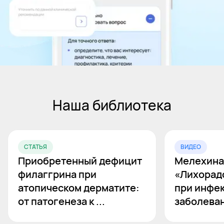
Наша библиотека
СТАТЬЯ
ВИДЕО
Приобретенный дефицит
Мелехина 
филаггрина при
«Лихорад
атопическом дерматите:
при инфе
от патогенеза к ...
заболева