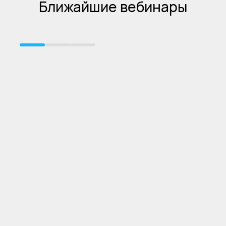
Ближайшие вебинары
Обсуждайте сложные клинические кейсы и
задавайте вопросы ведущим специалистам
Гериатрия
9 СЕНТЯБРЯ, 16:00 МСК
Онлайн мастер-класс «Преодоление барьеров,
Экономия времени
AI-помощник AI Bolit мгновенно находит
нужную информацию в актуальных
клинических рекомендациях