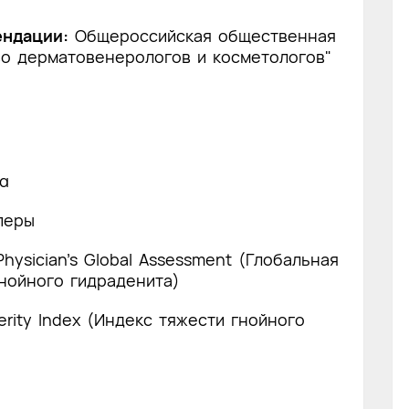
ендации:
Общероссийская общественная
во дерматовенерологов и косметологов"
α
перы
Physician’s Global Assessment (Глобальная
нойного гидраденита)
verity Index (Индекс тяжести гнойного