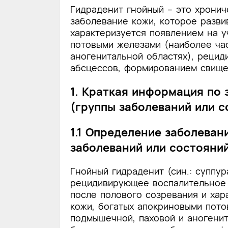
Гидраденит гнойный – это хрони
заболевание кожи, которое разви
характеризуется появлением на у
потовыми железами (наиболее ча
аногенитальной областях), рецид
абсцессов, формированием свище
1. Краткая информация по
(группы заболеваний или с
1.1 Определение заболеван
заболеваний или состояни
Гнойный гидраденит (син.: суппу
рецидивирующее воспалительное 
после полового созревания и хар
кожи, богатых апокриновыми пото
подмышечной, паховой и аногени