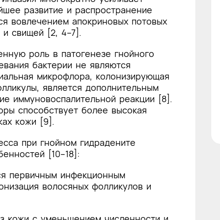
йшее развитие и распространение
ся вовлечением апокриновых потовых
и свищей [2, 4–7].
енную роль в патогенезе гнойного
левания бактерии не являются
риальная микрофлора, колонизирующая
олликулы, является дополнительным
ие иммуновоспалительной реакции [8].
ры способствует более высокая
ах кожи [9].
есса при гнойном гидрадените
енностей [10–18]:
тся первичным инфекционным
онизация волосяных фолликулов и
оз кожи с уменьшением численности и