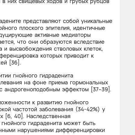
в них свищевых ходов и грубых рубцов
адените представляют собой уникальные
ойного плоского эпителия, идентичные
дуцирующие активные медиаторы
гается, что они образуются вследствие
а и высвобождения стволовых клеток,
ференцировка которых приводит к
й [36].
итии гнойного гидраденита
левания на фоне приема гормональных
с андрогеноподобным эффектом [37–39].
ложенности к развитию гнойного
кой частотой заболевания (34-42%) у
 [6, 40]. Наследственная
 гнойного гидраденита может быть
енными нарушениями дифференцировки