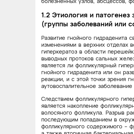
болезненных узлов, абсцессов, ф
1.2 Этиология и патогенез
(группы заболеваний или с
Развитие гнойного гидраденита с
изменениями в верхних отделах в
гиперкератоз в области перешейк
выводных протоков сальных желез
является ли фолликулярный гипе
гнойного гидраденита или он раз
реакции, и с этой точки зрения г
аутовоспалительное заболевание 
Следствием фолликулярного гипе
является накопление фолликуляр
волосяного фолликула. Разрыв р
последующим попаданием в окру
фолликулярного содержимого – фр
а также вторичная бактериальная