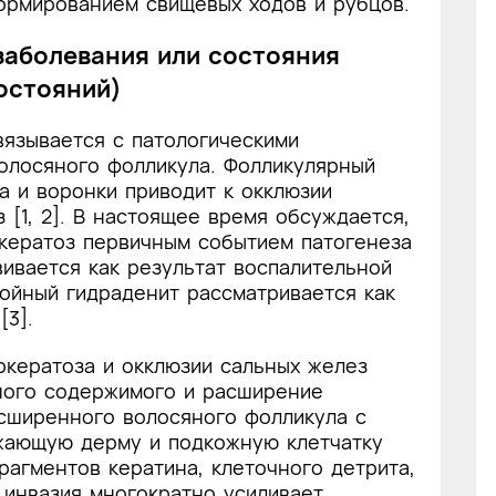
ормированием свищевых ходов и рубцов.
 заболевания или состояния
остояний)
вязывается с патологическими
олосяного фолликула. Фолликулярный
а и воронки приводит к окклюзии
 [1, 2]. В настоящее время обсуждается,
ркератоз первичным событием патогенеза
вивается как результат воспалительной
нойный гидраденит рассматривается как
[3].
ркератоза и окклюзии сальных желез
ного содержимого и расширение
асширенного волосяного фолликула с
жающую дерму и подкожную клетчатку
агментов кератина, клеточного детрита,
 инвазия многократно усиливает