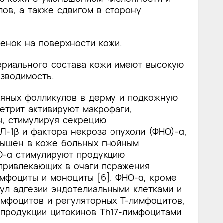
ов, а также сдвигом в сторону
енок на поверхности кожи.
ериального состава кожи имеют высокую
зводимость.
яных фолликулов в дерму и подкожную
детрит активируют макрофаги,
ы, стимулируя секрецию
Л-1β и фактора некроза опухоли (ФНО)-α,
вышен в коже больных гнойным
НО-α стимулируют продукцию
 привлекающих в очаги поражения
мфоциты и моноциты [6]. ФНО-α, кроме
ул адгезии эндотелиальными клетками и
имфоцитов и регуляторных Т-лимфоцитов,
продукции цитокинов Th17-лимфоцитами