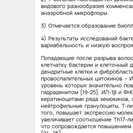
видового разнообразия комменсал
анаэробной микрофлоры.
3) Отмечается образование биопл
4) Результаты исследований бакт
вариабельность и низкую воспрои
Попадающие после разрыва волос
клетчатку бактерии и клеточный 
дендритные клетки и фибробласт
провоспалительных цитокинов – И
уровень которых значительно по
гидраденитом [19-25]. ИЛ-1β и Ф
кератиноцитами ряда хемокинов,
нейтрофильные гранулоциты, Т-ли
того, повышает экспрессию молек
увеличивает соотношение Th17-л
что сопровождается повышением 