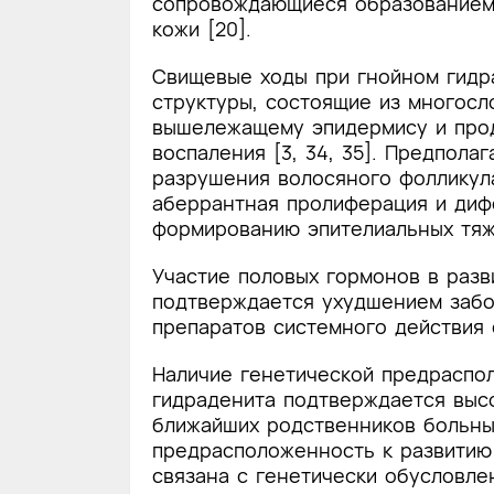
сопровождающиеся образованием 
кожи [20].
Свищевые ходы при гнойном гидр
структуры, состоящие из многосл
вышележащему эпидермису и про
воспаления [3, 34, 35]. Предпола
разрушения волосяного фолликул
аберрантная пролиферация и диф
формированию эпителиальных тяже
Участие половых гормонов в разв
подтверждается ухудшением забо
препаратов системного действия 
Наличие генетической предраспо
гидраденита подтверждается высо
ближайших родственников больных
предрасположенность к развитию
связана с генетически обусловл