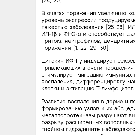
[24, 25].
В очагах поражения увеличено к
уровень экспрессии продуцируемо
тяжестью заболевания [25-28]. И
ИЛ-1β и ФНО-α и способствует да
притока нейтрофилов, дендритных
поражения [1, 22, 29, 30].
Цитокин ИФН-γ индуцирует секрец
привлекающих в очаги поражения T
стимулирует миграцию иммунных к
воспаления, дифференцировку ма
клетки и активацию Т-лимфоцитов 
Развитие воспаления в дерме и п
формированию узлов и их абсцеди
металлопротеиназы разрушают вн
разрыву расширенных волосяных 
гнойном гидрадените наблюдаютс