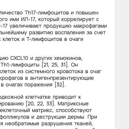
оличество Th17-лимфоцитов и повышен
го ими ИЛ-17, который коррелирует с
Л-17 увеличивает продукцию макрофагами
льнейшему развитию воспаления за счет
 клеток и Т-лимфоцитов в очаги
ию CXCL10 и других хемокинов,
h1-лимфоциты [21, 25, 31]. Он
леток из системного кровотока в очаг
крофагов в антигенпрезентирующие
в очагах поражения [32].
одкожной клетчатке приводит к
рованию [20, 22, 33]. Матриксные
еклеточный матрикс, способствуют
фолликулов и деструкции дермы. При
я необратимые разрушения тканей,