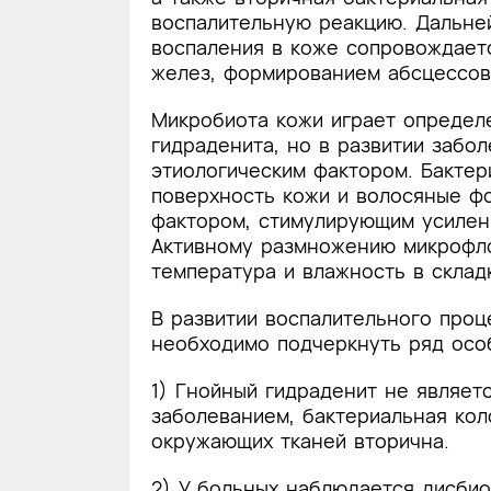
воспалительную реакцию. Дальне
воспаления в коже сопровождает
желез, формированием абсцессов 
Микробиота кожи играет определ
гидраденита, но в развитии забо
этиологическим фактором. Бакте
поверхность кожи и волосяные ф
фактором, стимулирующим усилен
Активному размножению микрофло
температура и влажность в складк
В развитии воспалительного проц
необходимо подчеркнуть ряд особ
1) Гнойный гидраденит не являе
заболеванием, бактериальная кол
окружающих тканей вторична.
2) У больных наблюдается дисби