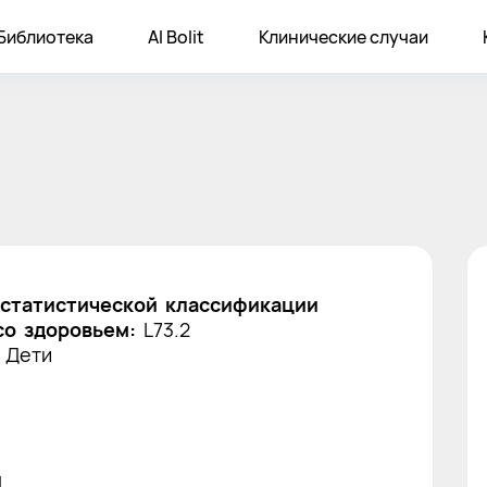
Библиотека
AI Bolit
Клинические случаи
статистической классификации
со здоровьем:
L73.2
 Дети
я