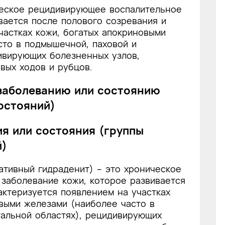
ческое рецидивирующее воспалительное
вается после полового созревания и
частках кожи, богатых апокриновыми
сто в подмышечной, паховой и
ивирующих болезненных узлов,
вых ходов и рубцов.
 заболеванию или состоянию
остояний)
ия или состояния (группы
й)
ративный гидраденит) – это хроническое
заболевание кожи, которое развивается
актеризуется появлением на участках
выми железами (наиболее часто в
тальной областях), рецидивирующих