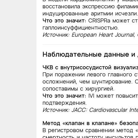
восстановила экспрессию филамин
индуцированные аритмии исчезли
Что это значит:
CRISPRa может ст
гаплоинсуффициентностью.
Источник: European Heart Journal,
Наблюдательные данные и 
ЧКВ с внутрисосудистой визуали
При поражении левого главного 
осложнений, чем шунтирование. О
сопоставимы с хирургией.
Что это значит:
IVI может повыси
подтверждения.
Источник: JACC: Cardiovascular Int
Метод «клапан в клапане» безоп
В регистровом сравнении метод 
смертность и частоту инсультов 