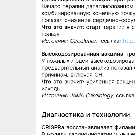
Начало терапии дапаглифлозином 
комбинированную конечную точку 
показал снижение сердечно-сосуд
Что это значит
: старт терапии в
пользу.
Источник: Circulation,
ссылка:
http
Высокодозированная вакцина про
У пожилых людей высокодозирова
предварительный анализ показал
причинам, включая СН.
Что это значит:
усиленная вакцин
исходы.
Источник: JAMA Cardiology,
ссылка
Диагностика и технологии
CRISPRa восстанавливает филами
В модели кардиомиопатии у мышей