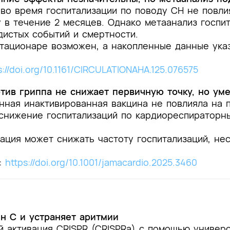
во время госпитализации по поводу СН не повли
в течение 2 месяцев. Однако метаанализ госпит
истых событий и смертности.
 стационаре возможен, а накопленные данные ук
s://doi.org/10.1161/CIRCULATIONAHA.125.076575
тив гриппа не снижает первичную точку, но ум
нная инактивированная вакцина не повлияла на 
 снижение госпитализаций по кардиореспираторн
ация может снижать частоту госпитализаций, не
:
https://doi.org/10.1001/jamacardio.2025.3460
н C и устраняет аритмии
 активация CRISPR (CRISPRa) с помощью универ