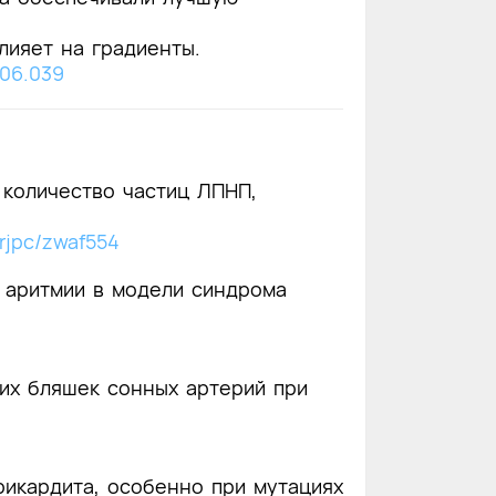
лияет на градиенты.
5.06.039
 количество частиц ЛПНП,
urjpc/zwaf554
 аритмии в модели синдрома
их бляшек сонных артерий при
рикардита, особенно при мутациях