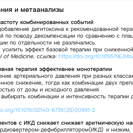
ния и метаанализы
частоту комбинированных событий
добавление дигитоксина к рекомендованной тер
ий по поводу декомпенсации по сравнению с пла
ции по отдельности не различались.
 усилить эффект базовой терапии при сниженной
l of Medicine,
сс
ылка:
https://doi.org/10.1056/NEJM
ивная терапия эффективнее монотерапии
ние артериального давления при разных классах
нное снижение, тогда как комбинации двух пре
остью от дозы и исходного давления.
выбирать комбинации и интенсивность терапии 
doi.org/10.1016/S0140-6736(25)00991-2
ентов с ИКД снижает снижает аритмическую на
ардиовертером-дефибриллятором(ИКД) и низким, 