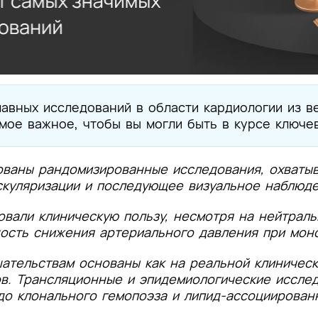
авных исследований в области кардиологии из в
мое важное, чтобы вы могли быть в курсе ключе
ованы рандомизированные исследования, охваты
скуляризации и последующее визуальное наблюде
вали клиническую пользу, несмотря на нейтраль
ость снижения артериального давления при моно
тельствам основаны как на реальной клиническо
в. Трансляционные и эпидемиологические иссле
до клонального гемопоэза и липид-ассоциированн