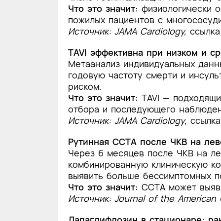
Что это значит:
физиологически о
пожилых пациентов с многососуд
Источник: JAMA Cardiology
,
c
сылка
TAVI эффективна при низком и с
Метаанализ индивидуальных данны
годовую частоту смерти и инсуль
риском.
Что это значит:
TAVI — подходящи
отбора и последующего наблюден
Источник: JAMA Cardiology
, ссылк
Рутинная CCTA после ЧКВ на лев
Через 6 месяцев после ЧКВ на л
комбинированную клиническую ко
выявить больше бессимптомных п
Что это значит:
CCTA может выявл
Источник: Journal of the American 
Дапаглифлозин в стационаре: ра