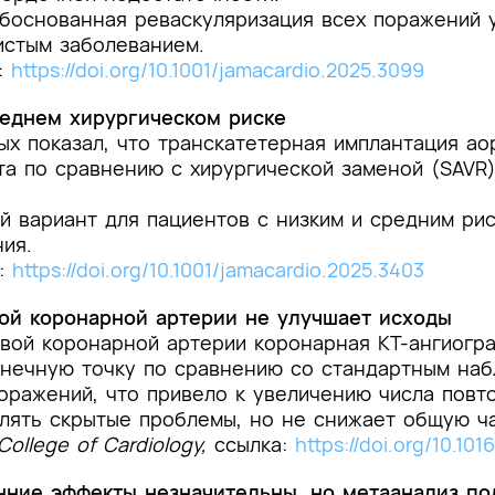
боснованная реваскуляризация всех поражений 
истым заболеванием.
:
https://doi.org/10.1001/jamacardio.2025.3099
реднем хирургическом риске
х показал, что транскатетерная имплантация аор
та по сравнению с хирургической заменой (SAVR)
й вариант для пациентов с низким и средним рис
ия.
а:
https://doi.org/10.1001/jamacardio.2025.3403
ой коронарной артерии не улучшает исходы
евой коронарной артерии коронарная КТ-ангиогр
нечную точку по сравнению со стандартным наб
оражений, что привело к увеличению числа повт
ять скрытые проблемы, но не снижает общую ча
College of Cardiology,
ссылка:
https://doi.org/10.101
нние эффекты незначительны, но метаанализ п