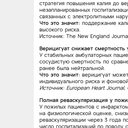
стратегия повышения калия до ве
незапланированных госпитализаци
связанных с электролитными нару
Что это значит:
поддержание кали
высокого риска.
Источник: The New England Journal
Верицигуат снижает смертность
У стабильных амбулаторных пацие
сосудистую смертность по сравн
ранее была нейтральной.
Что это значит:
верицигуат может
индивидуального риска и фоновой
Источник: European Heart Journal
,
Полная реваскуляризация у пож
У пожилых пациентов с инфаркто
на физиологической оценке, сниз
реваскуляризации через 3 года п
число госпитализаций по поводу 