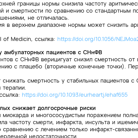
рхней границы нормы снизила частоту аритмичес
й и смертности по сравнению со стандартным по
шениями, не отличалась.
я в верхнем диапазоне нормы может снизить ар
 of Medicin
,
c
сылка:
https://doi.org/10.1056/NEJMo
 у амбулаторных пациентов с СНнФВ
нтов с СНнФВ верицигуат снизил смертность от 
ению с плацебо (вторичные конечные точки). Пе
 снижать смертность у стабильных пациентов с 
 терапии.
c
сылка:
https://doi.org/10.1093/eurheartj/ehaf655
илых снижает долгосрочные риски
м миокарда и многососудистым поражением полна
ила частоту смерти, инфаркта, инсульта и ишеми
о сравнению с лечением только инфаркт-связанн
сердечной недостаточности.