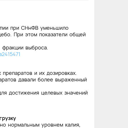
апии при СНнФВ уменьшило
цебо. При этом показатели общей
 фракции выброса.
oa2415471
 препаратов и их дозировках.
паратов давали более выраженный
для достижения целевых значений
грузку
но нормальным уровнем калия,