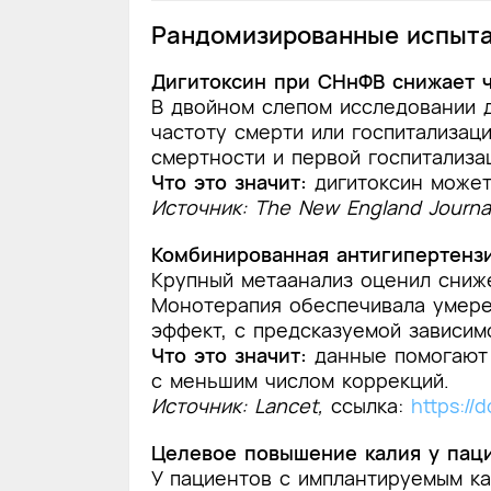
Рандомизированные испыта
Дигитоксин при СНнФВ снижает 
В двойном слепом исследовании 
частоту смерти или госпитализац
смертности и первой госпитализа
Что это значит:
дигитоксин может
Источник: The New England Journa
Комбинированная антигипертенз
Крупный метаанализ оценил сниже
Монотерапия обеспечивала умере
эффект, с предсказуемой зависим
Что это значит:
данные помогают 
с меньшим числом коррекций.
Источник: Lancet,
cсылка:
https://
Целевое повышение калия у паци
У пациентов с имплантируемым к