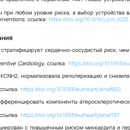
 при любом уровне риска, а выбор устройства в
erventions,
с
сылка:
https://doi.org/10.1016/j.jcin.202
ания
 стратифицирует сердечно-сосудистый риск, чем
entive Cardiology,
с
сылка:
https://doi.org/10.1093/e
 KCNH2, нормализовала реполяризацию и снизила
с
сылка:
https://doi.org/10.1093/eurheartj/ehaf660
ифференцировать компоненты атеросклеротическ
с
сылка:
https://doi.org/10.1093/eurheartj/ehaf707
циирован с повышенным риском миокардита и пе