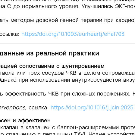
а C до нормального уровня. Улучшились ЭКГ-пок
.
ать методом дозовой генной терапии при кардио
ссылка:
https://doi.org/10.1093/eurheartj/ehaf703
данные из реальной практики
зацией сопоставима с шунтированием
ствола или трех сосудов ЧКВ в целом сопровожд
днако при использовании внутрисосудистой визуа
ть эффективность ЧКВ при сложных поражениях.
erventions,
с
сылка:
https://doi.org/10.1016/j.jcin.202
асен и эффективен
«клапан в клапане» с баллон-расширяемыми прот
по сравнению с первичным TAVI. Новые устройст