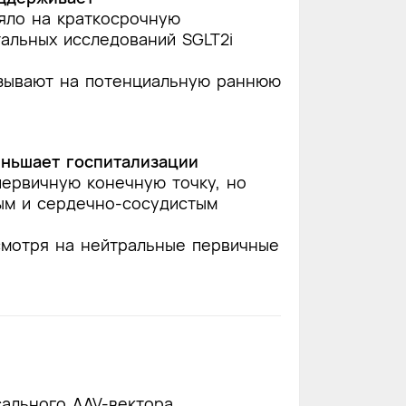
яло на краткосрочную
альных исследований SGLT2i
азывают на потенциальную раннюю
еньшает госпитализации
первичную конечную точку, но
ым и сердечно-сосудистым
смотря на нейтральные первичные
сального AAV-вектора