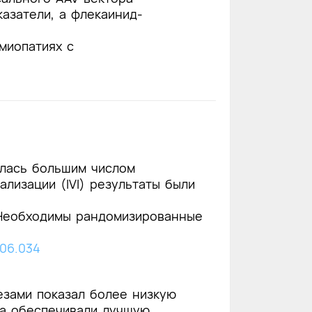
азатели, а флекаинид-
миопатиях с
алась большим числом
лизации (IVI) результаты были
 Необходимы рандомизированные
5.06.034
езами показал более низкую
ва обеспечивали лучшую