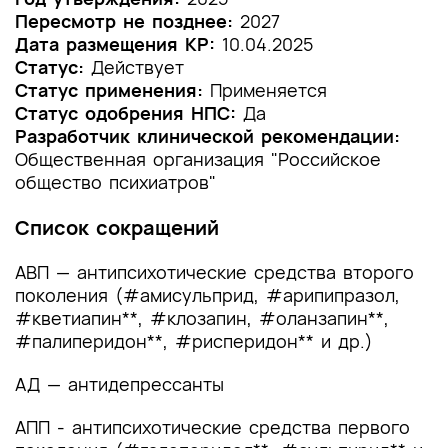
Пересмотр не позднее:
2027
1.2 Этиология и патогенез заболевания или
Дата размещения КР:
10.04.2025
состояния (группы заболеваний или
Статус:
Действует
состояний)
Статус применения:
Применяется
Статус одобрения НПС:
Да
1.3 Эпидемиология заболевания или состояния
Разработчик клинической рекомендации:
(группы заболеваний или состояний)
Общественная организация "Российское
общество психиатров"
1.4 Особенности кодирования заболевания или
состояния (группы заболеваний или
Список сокращений
состояний) по Международной
статистической классификации болезней и
АВП — антипсихотические средства второго
проблем, связанных со здоровьем
поколения (#амисульприд, #арипипразол,
1.5 Классификация заболевания или состояния
#кветиапин**, #клозапин, #оланзапин**,
(группы заболеваний или состояний)
#палиперидон**, #рисперидон** и др.)
1.6 Клиническая картина заболевания или
АД — антидепрессанты
состояния (группы заболеваний или
состояний)
АПП - антипсихотические средства первого