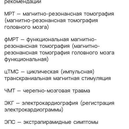
рекомендаций
Приложение Г1-ГN. Шкалы оценки, вопросники
и другие оценочные инструменты состояния
МРТ — магнитно-резонансная томография
пациента, приведенные в клинических
(магнитно-резонансная томография
рекомендациях
головного мозга)
фМРТ — функциональная магнитно-
резонансная томография (магнитно-
резонансная томография головного мозга
функциональная)
цТМС — циклическая (импульсная)
транскраниальная магнитная стимуляция
ЧМТ — черепно-мозговая травма
ЭКГ — электрокардиография (регистрация
электрокардиограммы)
ЭПС — экстрапирамидные симптомы