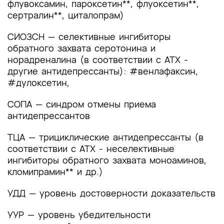
помощи
флувоксамин, пароксетин**, флуоксетин**,
сертралин**, циталопрам)
Список литературы
СИОЗСН — селективные ингибиторы
Приложение А1. Состав рабочей группы по
обратного захвата серотонина и
разработке и пересмотру клинических
норадреналина (в соответствии с АТХ -
рекомендаций
другие антидепрессанты): #венлафаксин,
#дулоксетин,
Приложение А2. Методология разработки
клинических рекомендаций
СОПА — синдром отмены приема
антидепрессантов
Приложение А3. Справочные материалы,
включая соответствие показаний к
ТЦА — трициклические антидепрессанты (в
применению и противопоказаний, способов
соответствии с АТХ - неселективные
применения и доз лекарственных препаратов,
ингибиторы обратного захвата моноаминов,
инструкции по применению лекарственного
кломипрамин** и др.)
препарата
УДД — уровень достоверности доказательств
Приложение Б. Алгоритмы действий врача
УУР — уровень убедительности
Приложение В. Информация для пациента