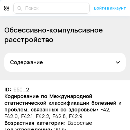
Войти в аккаунт
Обсессивно-компульсивное
расстройство
Содержание
Список сокращений
Термины и определения
ID:
650_2
Кодирование по Международной
1. Краткая информация по заболеванию или
статистической классификации болезней и
состоянию (группы заболеваний или
проблем, связанных со здоровьем:
состояний)
F42,
F42.0, F42.1, F42.2, F42.8, F42.9
1.1 Определение заболевания или состояния
Возрастная категория:
Взрослые
(группы заболеваний или состояний)
Год утверждения:
2025