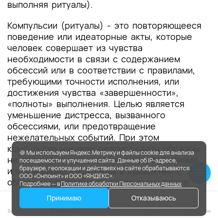
выполняя ритуалы).
Компульсии (ритуалы) - это повторяющееся
поведение или идеаторные акты, которые
человек совершает из чувства
необходимости в связи с содержанием
обсессий или в соответствии с правилами,
требующими точности исполнения, или
достижения чувства «завершенности»,
«полноты» выполнения. Целью является
уменьшение дистресса, вызванного
обсессиями, или предотвращение
нежелательных событий. При этом
компульсии никаким реалистичным образом
🍪 Мы используем Яндекс.Метрику и файлы cookie для анализа
не связаны с этими «опасными» событиями
посещаемости и улучшения сайта. Данные об IP-адресе,
браузере, геолокации и действиях на сайте обрабатываются
или очевидно избыточны в сравнении с
ООО «Онпоинт» и ООО «ЯНДЕКС».
обычными действиями. Компульсии также
Подробнее — в
Политике обработки Персональных данных
могут выполняться для избавления от
Принимаю
Отказываюсь
чувства «незавершенности» — например,
необходимость многократного повторения