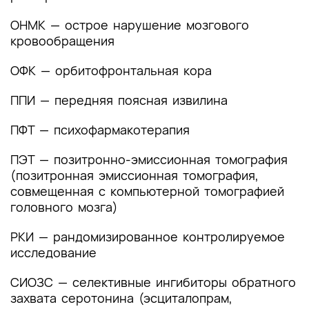
лечения
ОНМК — острое нарушение мозгового
кровообращения
4. Медицинская реабилитация и санаторно-
курортное лечение, медицинские показания и
ОФК — орбитофронтальная кора
противопоказания к применению методов
медицинской реабилитации, в том числе
ППИ — передняя поясная извилина
основанных на использовании природных
лечебных факторов
ПФТ — психофармакотерапия
5. Профилактика и диспансерное наблюдение,
ПЭТ — позитронно-эмиссионная томография
медицинские показания и противопоказания к
(позитронная эмиссионная томография,
применению методов профилактики
совмещенная с компьютерной томографией
6. Организация оказания медицинской помощи
головного мозга)
7. Дополнительная информация (в том числе
РКИ — рандомизированное контролируемое
факторы, влияющие на исход заболевания или
исследование
состояния)
СИОЗС — селективные ингибиторы обратного
Критерии оценки качества медицинской
захвата серотонина (эсциталопрам,