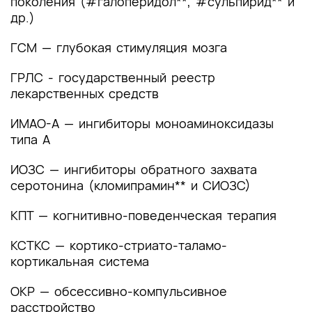
поколения (#галоперидол**, #сульпирид** и
2. Диагностика заболевания или состояния
др.)
(группы заболеваний или состояний)
медицинские показания и противопоказания к
ГСМ — глубокая стимуляция мозга
применению методов диагностики
ГРЛС - государственный реестр
2.1 Жалобы и анамнез
лекарственных средств
2.2 Физикальное обследование
ИМАО-А — ингибиторы моноаминоксидазы
типа А
2.3 Лабораторные диагностические
исследования
ИОЗС — ингибиторы обратного захвата
серотонина (кломипрамин** и СИОЗС)
2.4 Инструментальные диагностические
исследования
КПТ — когнитивно-поведенческая терапия
2.5 Иные диагностические исследования
КСТКС — кортико-стриато-таламо-
кортикальная система
3. Лечение, включая медикаментозную и
немедикаментозную терапии, диетотерапию,
ОКР — обсессивно-компульсивное
обезболивание, медицинские показания и
расстройство
противопоказания к применению методов