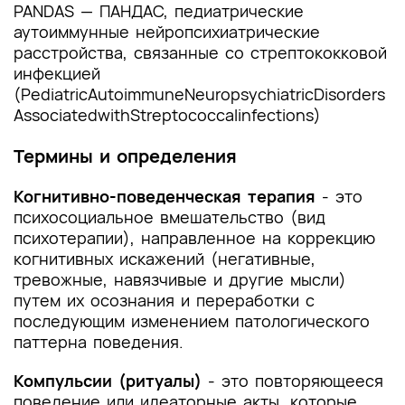
PANDAS — ПАНДАС, педиатрические
аутоиммунные нейропсихиатрические
расстройства, связанные со стрептококковой
инфекцией
(PediatricAutoimmuneNeuropsychiatricDisorders
AssociatedwithStreptococcalinfections)
Термины и определения
Когнитивно-поведенческая терапия
- это
психосоциальное вмешательство (вид
психотерапии), направленное на коррекцию
когнитивных искажений (негативные,
тревожные, навязчивые и другие мысли)
путем их осознания и переработки с
последующим изменением патологического
паттерна поведения.
Компульсии (ритуалы)
- это повторяющееся
поведение или идеаторные акты, которые