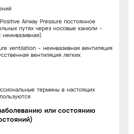
ений
Positive Airway Pressure постоянное
ельных путях через носовые канюли –
х неинвазивная)
sure ventilation – неинвазивная вентиляция
сственная вентиляция легких
ссиональные термины в настоящих
спользуются
 заболеванию или состоянию
остояний)