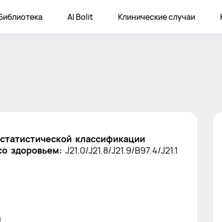
Библиотека
AI Bolit
Клинические случаи
статистической классификации
со здоровьем:
J21.0/J21.8/J21.9/B97.4/J21.1
я