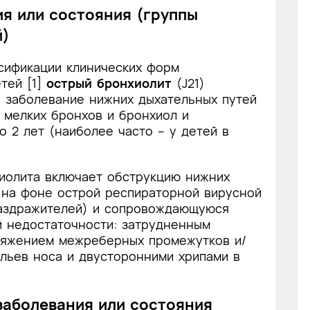
ия или состояния (группы
й)
сификации клинических форм
тей [1]
острый бронхиолит
(J21)
е заболевание нижних дыхательных путей
мелких бронхов и бронхиол и
о 2 лет (наиболее часто – у детей в
иолита включает обструкцию нижних
 на фоне острой респираторной вирусной
раздражителей) и сопровождающуюся
й недостаточности: затрудненным
втяжением межреберных промежутков и/
льев носа и двусторонними хрипами в
 заболевания или состояния