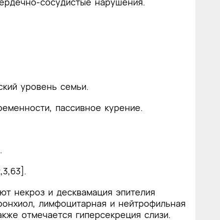
ердечно-сосудистые нарушения.
ский уровень семьи.
ременности, пассивное курение.
.
3,63].
ют некроз и десквамация эпителия
ронхиол, лимфоцитарная и нейтрофильная
акже отмечается гиперсекреция слизи.