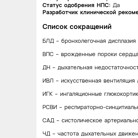
Статус одобрения НПС:
Да
Разработчик клинической реком
Список сокращений
БЛД – бронхолегочная дисплазия
ВПС – врожденные пороки сердц
ДН – дыхательная недостаточнос
ИВЛ – искусственная вентиляция 
ИГК – ингаляционные глюкокорти
РСВИ – респираторно-синцитиаль
САД – систолическое артериальн
ЧД – частота дыхательных движе