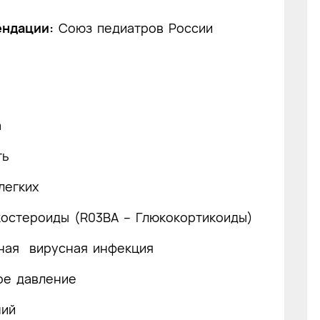
ендации:
Союз педиатров России
а
ть
легких
костероиды (R03BA – Глюкокортикоиды)
ная вирусная инфекция
ое давление
ний