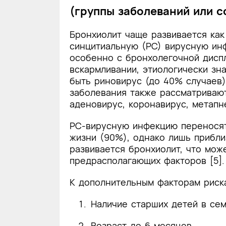
(группы заболеваний или с
Бронхиолит чаще развивается как
синцитиальную (РС) вирусную ин
особенно с бронхолегочной дисп
вскармливании, этиологически зн
быть риновирус (до 40% случаев)
заболевания также рассматривают
аденовирус, коронавирус, метапн
РС-вирусную инфекцию переносят 
жизни (90%), однако лишь прибли
развивается бронхиолит, что мож
предрасполагающих факторов [5].
К дополнительным факторам риска
Наличие старших детей в сем
Возраст до 6 месяцев.