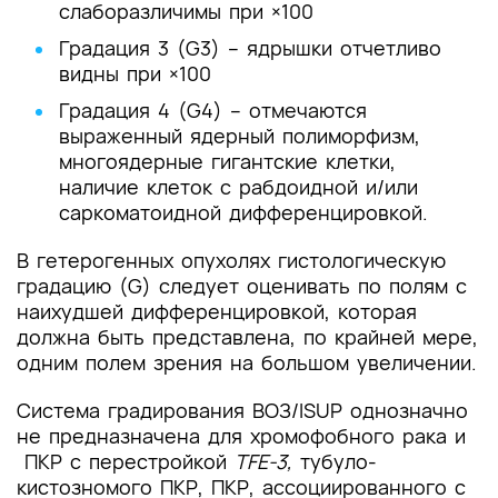
слаборазличимы при ×100
Градация 3 (G3) – ядрышки отчетливо
видны при ×100
Градация 4 (G4) – отмечаются
выраженный ядерный полиморфизм,
многоядерные гигантские клетки,
наличие клеток с рабдоидной и/или
саркоматоидной дифференцировкой.
В гетерогенных опухолях гистологическую
градацию (G) следует оценивать по полям с
наихудшей дифференцировкой, которая
должна быть представлена, по крайней мере,
одним полем зрения на большом увеличении.
Система градирования ВОЗ/ISUP однозначно
не предназначена для хромофобного рака и
ПКР с перестройкой
TFE-3,
тубуло-
кистозномого ПКР, ПКР, ассоциированного с