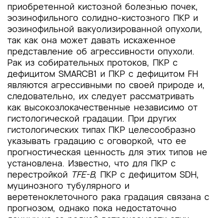
приобретенной кистозной болезнью почек,
эозинофильного солидно-кистозного ПКР и
эозинофильной вакуолизированной опухоли,
так как она может давать искаженное
представление об агрессивности опухоли.
Рак из собирательных протоков, ПКР с
дефицитом SMARCB1 и ПКР с дефицитом FH
являются агрессивными по своей природе и,
следовательно, их следует рассматривать
как высокозлокачественные независимо от
гистологической градации. При других
гистологических типах ПКР целесообразно
указывать градацию с оговоркой, что ее
прогностическая ценность для этих типов не
установлена. Известно, что для ПКР с
перестройкой
TFE-B,
ПКР с дефицитом SDH,
муцинозного тубулярного и
веретеноклеточного рака градация связана с
прогнозом, однако пока недостаточно