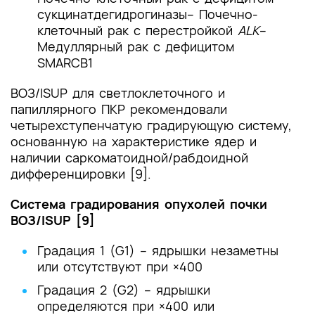
сукцинатдегидрогиназы
– Почечно-
клеточный рак с перестройкой
ALK
–
Медуллярный рак с дефицитом
SMARCB1
ВОЗ/ISUP для светлоклеточного и
папиллярного ПКР рекомендовали
четырехступенчатую градирующую систему,
основанную на характеристике ядер и
наличии саркоматоидной/рабдоидной
дифференцировки [9].
Система градирования опухолей почки
ВОЗ/ISUP [9]
Градация 1 (G1) – ядрышки незаметны
или отсутствуют при ×400
Градация 2 (G2) – ядрышки
определяются при ×400 или