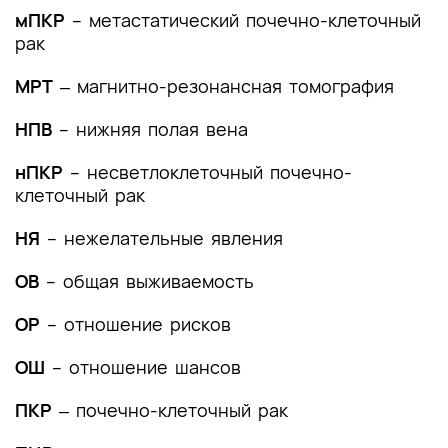
мПКР
– метастатический почечно-клеточный
4. Медицинская реабилитация и санаторно-
рак
курортное лечение, медицинские показания и
противопоказания к применению методов
МРТ
‒ магнитно-резонансная томография
медицинской реабилитации, в том числе
основанных на использовании природных
НПВ
– нижняя полая вена
лечебных факторов
нПКР
– несветлоклеточный почечно-
5. Профилактика и диспансерное наблюдение,
клеточный рак
медицинские показания и противопоказания к
применению методов профилактики
НЯ
– нежелательные явления
6. Организация оказания медицинской помощи
ОВ
– общая выживаемость
7. Дополнительная информация (в том числе
ОР
– отношение рисков
факторы, влияющие на исход заболевания или
состояния)
ОШ
– отношение шансов
Критерии оценки качества медицинской
ПКР
‒ почечно-клеточный рак
помощи