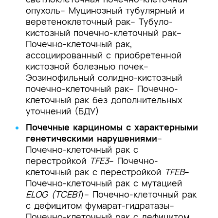
опухоль
– Муцинозный тубулярный и
веретеноклеточный рак
– Тубуло-
кистозный почечно-клеточный рак
–
Почечно-клеточный рак,
ассоциированный с приобретенной
кистозной болезнью почек
–
Эозинофильный солидно-кистозный
почечно-клеточный рак
– Почечно-
клеточный рак без дополнительных
уточнений (БДУ)
Почечные карциномы с характерными
генетическими нарушениями
–
Почечно-клеточный рак с
перестройкой
TFE3
– Почечно-
клеточный рак с перестройкой
TFEB
–
Почечно-клеточный рак с мутацией
ELOG (TCEB1
)
– Почечно-клеточный рак
с дефицитом фумарат-гидратазы
–
Почечно-клеточный рак с дефицитом