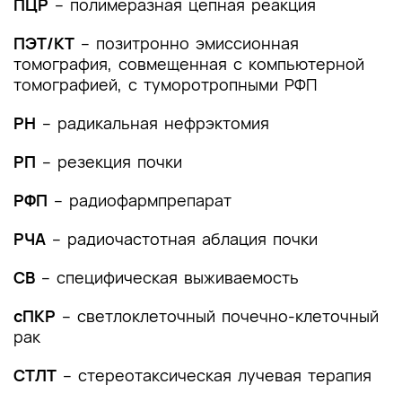
ПЦР
– полимеразная цепная реакция
Список литературы
ПЭТ/КТ
– позитронно эмиссионная
Приложение А1. Состав рабочей группы по
томография, совмещенная с компьютерной
разработке и пересмотру клинических
томографией, с туморотропными РФП
рекомендаций
РН
– радикальная нефрэктомия
Приложение А2. Методология разработки
клинических рекомендаций
РП
– резекция почки
Приложение А3. Справочные материалы,
РФП
– радиофармпрепарат
включая соответствие показаний к
применению и противопоказаний, способов
РЧА
– радиочастотная аблация почки
применения и доз лекарственных препаратов,
инструкции по применению лекарственного
СВ
– специфическая выживаемость
препарата
сПКР
– светлоклеточный почечно-клеточный
Приложение Б. Алгоритмы действий врача
рак
Приложение В. Информация для пациента
СТЛТ
– стереотаксическая лучевая терапия
Приложение Г1-ГN. Шкалы оценки, вопросники