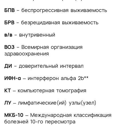
(группы заболеваний или состояний)
медицинские показания и противопоказания к
БПВ
– беспрогрессивная выживаемость
применению методов диагностики
БРВ
– безрецидивная выживаемость
2.1 Жалобы и анамнез
в/в
– внутривенный
2.2 Физикальное обследование
ВОЗ
– Всемирная организация
2.3 Лабораторные диагностические
здравоохранения
исследования
ДИ
– доверительный интервал
2.4 Инструментальные диагностические
исследования
ИФН-α
‒ интерферон альфа 2b**
2.5 Иные диагностические исследования
КТ
‒ компьютерная томография
3. Лечение, включая медикаментозную и
ЛУ
‒ лимфатические(ий) узлы(узел)
немедикаментозную терапии, диетотерапию,
обезболивание, медицинские показания и
МКБ-10
‒ Международная классификация
противопоказания к применению методов
болезней 10-го пересмотра
лечения