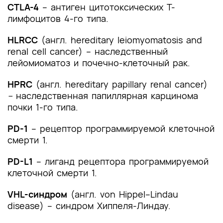
CTLA-4
– антиген цитотоксических Т-
лимфоцитов 4-го типа.
HLRCC
(англ. hereditary leiomyomatosis and
renal cell cancer) – наследственный
лейомиоматоз и почечно-клеточный рак.
HPRC
(англ. hereditary papillary renal cancer)
–
наследственная папиллярная карцинома
почки 1-го типа.
PD-1
– рецептор программируемой клеточной
смерти 1.
PD-L1
– лиганд рецептора программируемой
клеточной смерти 1.
VHL-синдром
(англ. von Hippel–Lindau
disease) – синдром Хиппеля-Линдау.