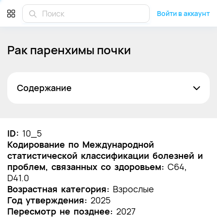
Войти в аккаунт
Рак паренхимы почки
Содержание
Список сокращений
Термины и определения
ID:
10_5
Кодирование по Международной
1. Краткая информация по заболеванию или
статистической классификации болезней и
состоянию (группы заболеваний или
проблем, связанных со здоровьем:
состояний)
C64,
D41.0
1.1 Определение заболевания или состояния
Возрастная категория:
Взрослые
(группы заболеваний или состояний)
Год утверждения:
2025
Пересмотр не позднее:
2027