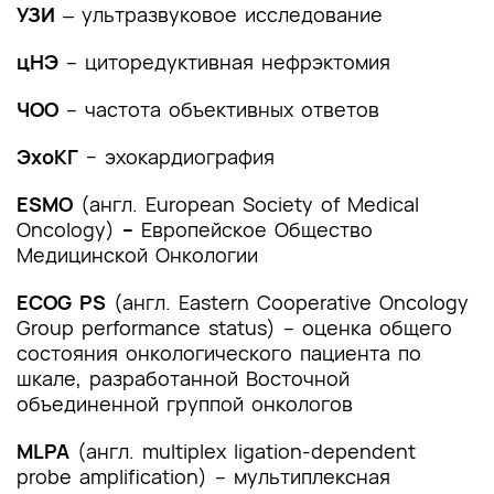
и другие оценочные инструменты состояния
УЗИ
‒ ультразвуковое исследование
пациента, приведенные в клинических
цНЭ
рекомендациях
– циторедуктивная нефрэктомия
ЧОО
– частота объективных ответов
ЭхоКГ
− эхокардиография
ESMO
(англ. European Society of Medical
Oncology)
–
Европейское Общество
Медицинской Онкологии
ECOG
PS
(англ. Eastern Cooperative Oncology
Group performance status) – оценка общего
состояния онкологического пациента по
шкале, разработанной Восточной
объединенной группой онкологов
MLPA
(англ. multiplex ligation-dependent
probe amplification) – мультиплексная