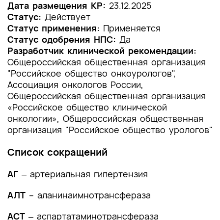
1.2 Этиология и патогенез заболевания или
Дата размещения КР:
23.12.2025
состояния (группы заболеваний или
Статус:
Действует
состояний)
Статус применения:
Применяется
Статус одобрения НПС:
Да
1.3 Эпидемиология заболевания или состояния
Разработчик клинической рекомендации:
(группы заболеваний или состояний)
Общероссийская общественная организация
"Российское общество онкоурологов",
1.4 Особенности кодирования заболевания или
Ассоциация онкологов России,
состояния (группы заболеваний или
Общероссийская общественная организация
состояний) по Международной
«Российское общество клинической
статистической классификации болезней и
проблем, связанных со здоровьем
онкологии», Общероссийская общественная
организация "Российское общество урологов"
1.5 Классификация заболевания или состояния
(группы заболеваний или состояний)
Список сокращений
1.6 Клиническая картина заболевания или
АГ
‒ артериальная гипертензия
состояния (группы заболеваний или
состояний)
АЛТ
– аланинаимнотрансфераза
2. Диагностика заболевания или состояния
АСТ
‒ аспартатаминотрансфераза