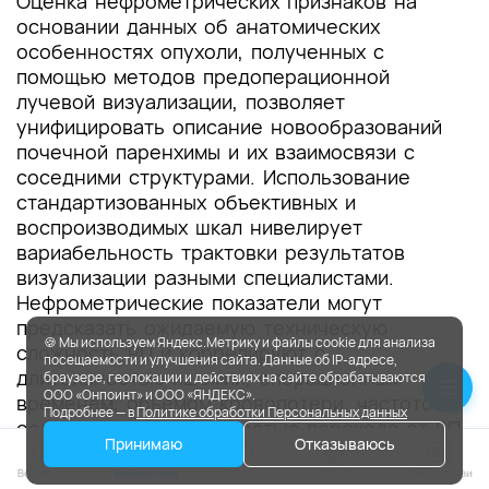
Оценка нефрометрических признаков на
основании данных об анатомических
особенностях опухоли, полученных с
помощью методов предоперационной
лучевой визуализации, позволяет
унифицировать описание новообразований
почечной паренхимы и их взаимосвязи с
соседними структурами. Использование
стандартизованных объективных и
воспроизводимых шкал нивелирует
вариабельность трактовки результатов
визуализации разными специалистами.
Нефрометрические показатели могут
предсказать ожидаемую техническую
🍪 Мы используем Яндекс.Метрику и файлы cookie для анализа
сложность РП и коррелируют с
посещаемости и улучшения сайта. Данные об IP-адресе,
длительностью ишемии, операционным
браузере, геолокации и действиях на сайте обрабатываются
ООО «Онпоинт» и ООО «ЯНДЕКС».
временем, объемом кровопотери, частотой
Подробнее — в
Политике обработки Персональных данных
осложнений и вероятностью перехода от РП
Принимаю
Отказываюсь
к РН. Нефрометрические шкалы могут помочь
в принятии клинических решений в