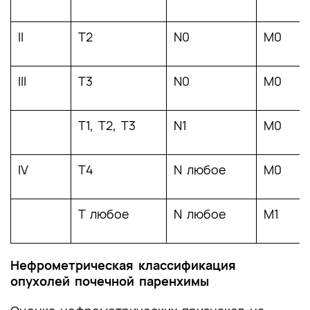
II
T2
N0
M0
III
T3
N0
M0
T1, T2, T3
N1
M0
IV
T4
N любое
M0
T любое
N любое
M1
Нефрометрическая классификация
опухолей почечной паренхимы