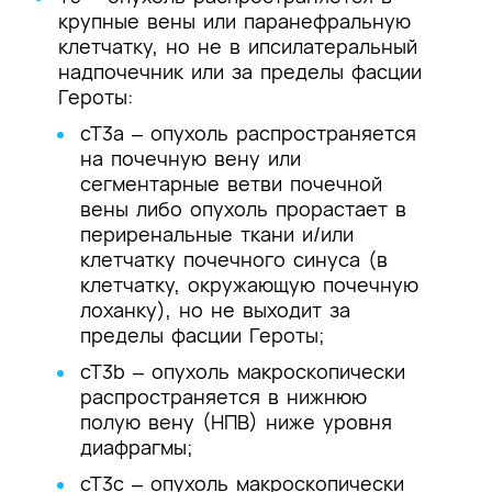
крупные вены или паранефральную
клетчатку, но не в ипсилатеральный
надпочечник или за пределы фасции
Героты:
cT3a ‒ опухоль распространяется
на почечную вену или
сегментарные ветви почечной
вены либо опухоль прорастает в
периренальные ткани и/или
клетчатку почечного синуса (в
клетчатку, окружающую почечную
лоханку), но не выходит за
пределы фасции Героты;
cT3b ‒ опухоль макроскопически
распространяется в нижнюю
полую вену (НПВ) ниже уровня
диафрагмы;
cT3c ‒ опухоль макроскопически