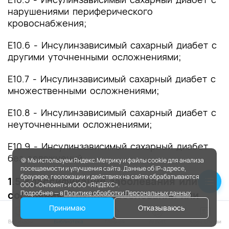
нарушениями периферического
кровоснабжения;
E10.6 - Инсулинзависимый сахарный диабет с
другими уточненными осложнениями;
E10.7 - Инсулинзависимый сахарный диабет с
множественными осложнениями;
E10.8 - Инсулинзависимый сахарный диабет с
неуточненными осложнениями;
E10.9 - Инсулинзависимый сахарный диабет
без осложнений.
🍪 Мы используем Яндекс.Метрику и файлы cookie для анализа
посещаемости и улучшения сайта. Данные об IP-адресе,
браузере, геолокации и действиях на сайте обрабатываются
1.5 Классификация заболевания или
ООО «Онпоинт» и ООО «ЯНДЕКС».
состояния (группы заболеваний или
Подробнее — в
Политике обработки Персональных данных
состояний)
Принимаю
Отказываюсь