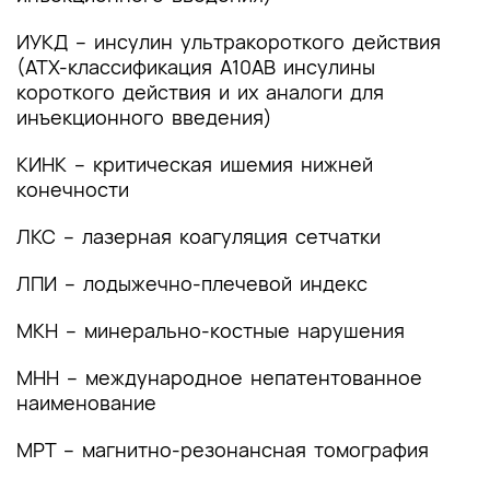
7.6 Особенности сердечно-сосудистых
заболеваний при сахарном диабете 1 типа
ИУКД – инсулин ультракороткого действия
(АТХ-классификация A10AB инсулины
7.7 Синдром диабетической стопы
короткого действия и их аналоги для
инъекционного введения)
7.8 Особенности лечения сахарного диабета 1
типа при беременности
КИНК – критическая ишемия нижней
конечности
7.9 Вакцинация
ЛКС – лазерная коагуляция сетчатки
Критерии оценки качества медицинской
помощи
ЛПИ – лодыжечно-плечевой индекс
Список литературы
МКН – минерально-костные нарушения
Приложение А1. Состав рабочей группы по
МНН – международное непатентованное
разработке и пересмотру клинических
наименование
рекомендаций
МРТ – магнитно-резонансная томография
Приложение А2. Методология разработки
клинических рекомендаций