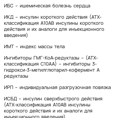
5. Профилактика и диспансерное наблюдение,
ИБС – ишемическая болезнь сердца
медицинские показания и противопоказания к
применению методов профилактики
ИКД – инсулин короткого действия (АТХ-
классификация A10AB инсулины короткого
6. Организация оказания медицинской помощи
действия и их аналоги для инъекционного
введения)
7. Дополнительная информация (в том числе
факторы, влияющие на исход заболевания или
ИМТ – индекс массы тела
состояния)
Ингибиторы ГМГ-КоА-редуктазы – (АТХ-
7.1. Острые осложнения (неотложные
классификация С10АА) – ингибиторы 3-
состояния)
гидрокси-3-метилглютарил-кофермент А
редуктазы
7.2 Диабетическая нефропатия
ИРП – индивидуальная разгрузочная повязка
7.3 Диабетическая ретинопатия
ИСБД – инсулин сверхбыстрого действия
7.4 Диабетическая нейропатия
(АТХ-классификация A10AB инсулины
короткого действия и их аналоги для
7.5 Диабетическая остеоартропатия
инъекционного введения)