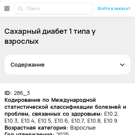
Войти в аккаунт
Сахарный диабет 1 типа у
взрослых
Содержание
Список сокращений
Термины и определения
ID:
286_3
Кодирование по Международной
1. Краткая информация по заболеванию или
статистической классификации болезней и
состоянию (группы заболеваний или
проблем, связанных со здоровьем:
состояний)
E10.2,
E10.3, E10.4, E10.5, E10.6, E10.7, E10.8, E10.9
1.1 Определение заболевания или состояния
Возрастная категория:
Взрослые
(группы заболеваний или состояний)
Год утверждения:
2025