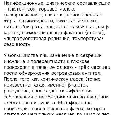
Неинфекционные: диетические составляющие
– глютен, соя; коровье молоко
(вскармливание), глюкоза; ненасыщенные
жиры, антиоксиданты, тяжелые металлы,
нитриты/нитраты, вещества, токсичные для β-
клеток, психосоциальные факторы (стресс),
ультрафиолетовая радиация, температура/
сезонность.
У большинства лиц изменение в секреции
инсулина и толерантности к глюкозе
происходят в течение одного - трёх месяцев
после обнаружения островковых антител.
После того как критическая масса (точно
неизвестно, какая именно) β-клеток
разрушена, происходит манифестация
заболевания с необходимостью во введении
экзогенного инсулина. Манифестация
происходит после «скрытой фазы», которая
длится от нескольких месяцев до многих лет,