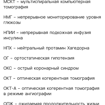
МСКТ – мультиспиральная компьютерная
томография
Приложение А3. Справочные материалы,
включая соответствие показаний к
НМГ – непрерывное мониторирование уровня
применению и противопоказаний, способов
глюкозы
применения и доз лекарственных препаратов,
инструкции по применению лекарственного
НПИИ – непрерывная подкожная инфузия
препарата
инсулина
Приложение Б. Алгоритмы действий врача
НПХ – нейтральный протамин Хагедорна
Приложение В. Информация для пациента
ОГ – ортостатическая гипотензия
Приложение Г1-ГN. Шкалы оценки, вопросники
ОКС – острый коронарный синдром
и другие оценочные инструменты состояния
пациента, приведенные в клинических
ОКТ – оптическая когерентная томография
рекомендациях
ОКТ-А – оптическая когерентная томография
в режиме ангиографии
ОПЖ – ожидаемая продолжительность жизни