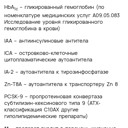
HbA
– гликированный гемоглобин (по
1c
номенклатуре медицинских услуг A09.05.083
Исследование уровня гликированного
гемоглобина в крови)
IAA – антиинсулиновые антитела
ICA – островково-клеточные
цитоплазматические аутоантитела
IA-2 – аутоантитела к тирозинфосфатазе
Zn-T8A – аутоантитела к транспортеру Zn 8
PCSK-9 – пропротеиновая конвертаза
субтилизин-кексинового типа 9 (АТХ-
классификация С10АХ другие
гиполипидемические препараты)