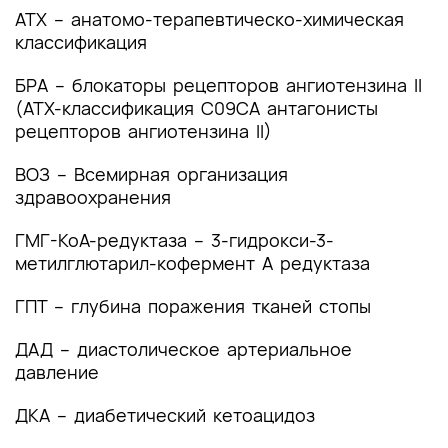
2. Диагностика заболевания или состояния
АТХ – анатомо-терапевтическо-химическая
(группы заболеваний или состояний)
классификация
медицинские показания и противопоказания к
применению методов диагностики
БРА – блокаторы рецепторов ангиотензина II
(АТХ-классификация C09CA антагонисты
2.1 Жалобы и анамнез
рецепторов ангиотензина II)
2.2 Физикальное обследование
ВОЗ – Всемирная организация
здравоохранения
2.3 Лабораторные диагностические
исследования
ГМГ-КоА-редуктаза – 3-гидрокси-3-
метилглютарил-кофермент А редуктаза
2.4 Инструментальные диагностические
исследования
ГПТ – глубина поражения тканей стопы
2.5 Иные диагностические исследования
ДАД – диастолическое артериальное
давление
3. Лечение, включая медикаментозную и
немедикаментозную терапии, диетотерапию,
ДКА – диабетический кетоацидоз
обезболивание, медицинские показания и
противопоказания к применению методов