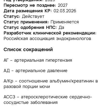
Пересмотр не позднее:
2027
1.2 Этиология и патогенез заболевания или
Дата размещения КР:
02.03.2026
состояния (группы заболеваний или
Статус:
Действует
состояний)
Статус применения:
Применяется
Статус одобрения НПС:
Да
1.3 Эпидемиология заболевания или состояния
Разработчик клинической рекомендации:
(группы заболеваний или состояний)
Российская ассоциация эндокринологов
1.4 Особенности кодирования заболевания или
Список сокращений
состояния (группы заболеваний или
состояний) по Международной
АГ – артериальная гипертензия
статистической классификации болезней и
проблем, связанных со здоровьем
АД – артериальное давление
1.5 Классификация заболевания или состояния
А/Кр – соотношение альбумин/креатинин в
(группы заболеваний или состояний)
разовой порции мочи
1.6 Клиническая картина заболевания или
АССЗ – атеросклеротические сердечно-
состояния (группы заболеваний или
состояний)
сосудистые заболевания