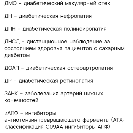
ДМО – диабетический макулярный отек
лечения
ДН – диабетическая нефропатия
3.1 Терапевтические цели
ДПН – диабетическая полинейропатия
3.2 Контроль уровня глюкозы
ДНСД – дистанционное наблюдение за
3.3 Инсулинотерапия
состоянием здоровья пациентов с сахарным
диабетом
3.4 Хирургическое лечение
ДОАП – диабетическая остеоартропатия
3.5 Иное лечение
ДР – диабетическая ретинопатия
3.6 Гипогликемия
4. Медицинская реабилитация и санаторно-
ЗАНК – заболевания артерий нижних
курортное лечение, медицинские показания и
конечностей
противопоказания к применению методов
медицинской реабилитации, в том числе
иАПФ – ингибиторы
основанных на использовании природных
ангиотензинпревращающего фермента (АТХ-
лечебных факторов
классификация C09AA ингибиторы АПФ)