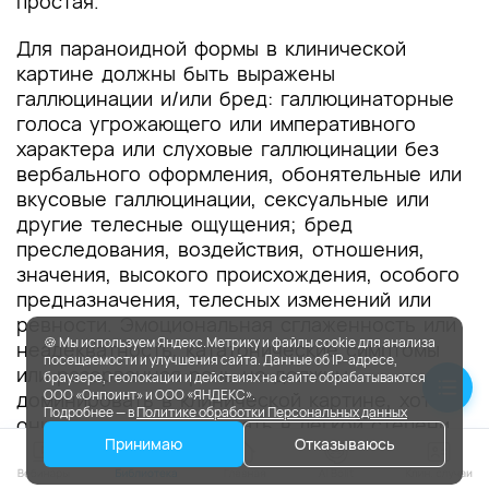
простая.
Для параноидной формы в клинической
картине должны быть выражены
галлюцинации и/или бред: галлюцинаторные
голоса угрожающего или императивного
характера или слуховые галлюцинации без
вербального оформления, обонятельные или
вкусовые галлюцинации, сексуальные или
другие телесные ощущения; бред
преследования, воздействия, отношения,
значения, высокого происхождения, особого
предназначения, телесных изменений или
ревности. Эмоциональная сглаженность или
🍪 Мы используем Яндекс.Метрику и файлы cookie для анализа
неадекватность, кататонические симптомы
посещаемости и улучшения сайта. Данные об IP-адресе,
или разорванная речь не должны
браузере, геолокации и действиях на сайте обрабатываются
ООО «Онпоинт» и ООО «ЯНДЕКС».
доминировать в клинической картине, хотя
Подробнее — в
Политике обработки Персональных данных
они могут присутствовать в легкой степени
Принимаю
Отказываюсь
выраженности.