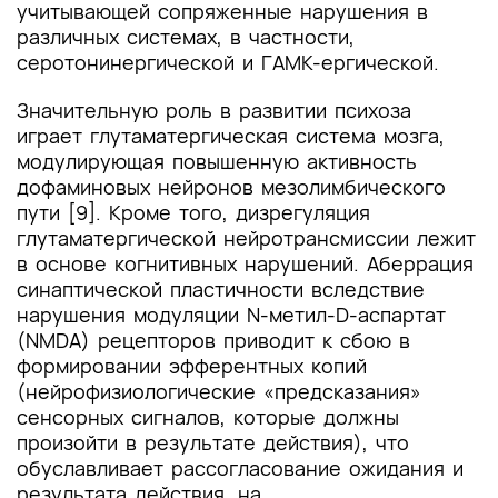
учитывающей сопряженные нарушения в
различных системах, в частности,
серотонинергической и ГАМК-ергической.
Значительную роль в развитии психоза
играет глутаматергическая система мозга,
модулирующая повышенную активность
дофаминовых нейронов мезолимбического
пути [9]. Кроме того, дизрегуляция
глутаматергической нейротрансмиссии лежит
в основе когнитивных нарушений. Аберрация
синаптической пластичности вследствие
нарушения модуляции N-мeтил-D-acпapтaт
(NMDA) рецепторов приводит к сбою в
формировании эфферентных копий
(нейрофизиологические «предсказания»
сенсорных сигналов, которые должны
произойти в результате действия), что
обуславливает рассогласование ожидания и
результата действия, на