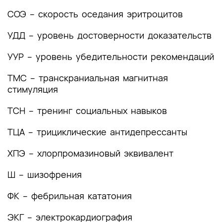
Список литературы
СОЭ – скорость оседания эритроцитов
Приложение А1. Состав рабочей группы по
УДД – уровень достоверности доказательств
разработке и пересмотру клинических
рекомендаций
УУР – уровень убедительности рекомендаций
Приложение А2. Методология разработки
ТМС – транскраниальная магнитная
клинических рекомендаций
стимуляция
Приложение А3. Справочные материалы,
ТСН – тренинг социальных навыков
включая соответствие показаний к
применению и противопоказаний, способов
ТЦА – трициклические антидепрессанты
применения и доз лекарственных препаратов,
инструкции по применению лекарственного
ХПЭ – хлорпромазиновый эквивалент
препарата
Ш – шизофрения
Приложение Б. Алгоритмы действий врача
ФК – фебрильная кататония
Приложение В. Информация для пациента
ЭКГ – электрокардиография
Приложение Г1-ГN. Шкалы оценки, вопросники