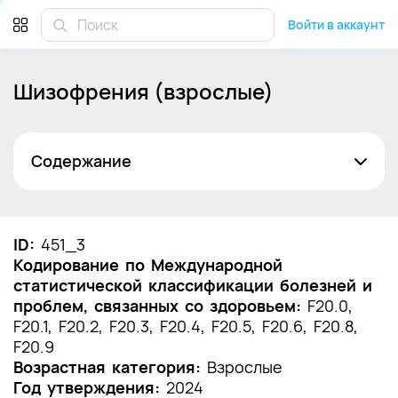
Войти в аккаунт
Шизофрения (взрослые)
Содержание
Список сокращений
Термины и определения
ID:
451_3
Кодирование по Международной
1. Краткая информация по заболеванию или
статистической классификации болезней и
состоянию (группы заболеваний или
проблем, связанных со здоровьем:
состояний)
F20.0,
F20.1, F20.2, F20.3, F20.4, F20.5, F20.6, F20.8,
1.1 Определение заболевания или состояния
F20.9
(группы заболеваний или состояний)
Возрастная категория:
Взрослые
Год утверждения:
2024