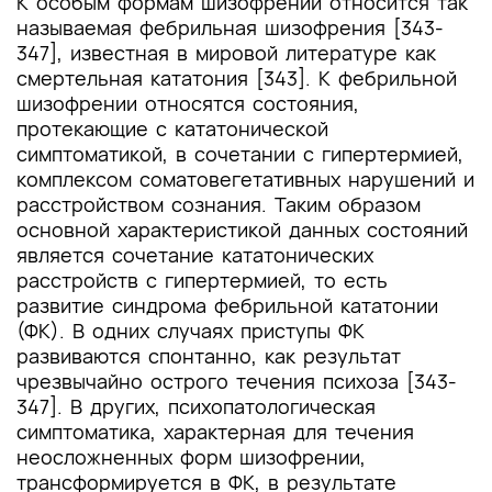
К особым формам шизофрении относится так
называемая фебрильная шизофрения [343-
347], известная в мировой литературе как
смертельная кататония [343]. К фебрильной
шизофрении относятся состояния,
протекающие с кататонической
симптоматикой, в сочетании с гипертермией,
комплексом соматовегетативных нарушений и
расстройством сознания. Таким образом
основной характеристикой данных состояний
является сочетание кататонических
расстройств с гипертермией, то есть
развитие синдрома фебрильной кататонии
(ФК). В одних случаях приступы ФК
развиваются спонтанно, как результат
чрезвычайно острого течения психоза [343-
347]. В других, психопатологическая
симптоматика, характерная для течения
неосложненных форм шизофрении,
трансформируется в ФК, в результате