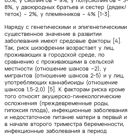
65%, у сиблингов – 9%, у полусиблингов – 3-
8%, у двоюродных братьев и сестер (дядек/
теток) – 2%, у племянников – 4% [1-3].
Наряду с генетическими и эпигенетическими
существенное значение в развитии
заболевания имеют средовые факторы [4].
Так, риск шизофрении возрастает у лиц,
проживающих в городской среде, по
сравнению c проживающими в сельской
местности (отношение шансов ~2), у
мигрантов (отношение шансов 2-5) и у лиц,
употребляющих каннабиоиды (отношение
шансов 1,5-2,0) [5]. К факторам риска кроме
того относят акушерско-гинекологические
осложнения (преждевременные роды,
гипоксия плода), инфекционные заболевания
и недостаточное питание матери в первый и
в начале второго триместра беременности,
инфекционные заболевания в период