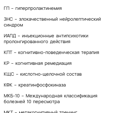
(группы заболеваний или состояний)
медицинские показания и противопоказания к
ГП – гиперпролактинемия
применению методов диагностики
ЗНС – злокачественный нейролептический
2.1 Жалобы и анамнез
синдром
2.2 Физикальное обследование
ИАПД – инъекционные антипсихотики
пролонгированного действия
2.3 Лабораторные диагностические
исследования
КПТ – когнитивно-поведенческая терапия
2.4 Инструментальные диагностические
КР – когнитивная ремедиация
исследования
КЩС – кислотно-щелочной состав
2.5 Иные диагностические исследования
КФК – креатинфосфокиназа
3. Лечение, включая медикаментозную и
немедикаментозную терапии, диетотерапию,
МКБ-10 – Международная классификация
обезболивание, медицинские показания и
болезней 10 пересмотра
противопоказания к применению методов
лечения
МКТ – метакогнитивный тренинг