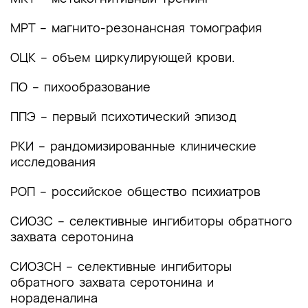
4. Медицинская реабилитация и санаторно-
МРТ – магнито-резонансная томография
курортное лечение, медицинские показания и
противопоказания к применению методов
ОЦК – объем циркулирующей крови.
медицинской реабилитации, в том числе
основанных на использовании природных
ПО – пихообразование
лечебных факторов
ППЭ – первый психотический эпизод
5. Профилактика и диспансерное наблюдение,
медицинские показания и противопоказания к
РКИ – рандомизированные клинические
применению методов профилактики
исследования
6. Организация оказания медицинской помощи
РОП – российское общество психиатров
7. Дополнительная информация (в том числе
СИОЗС – селективные ингибиторы обратного
факторы, влияющие на исход заболевания или
захвата серотонина
состояния)
СИОЗСН – селективные ингибиторы
Критерии оценки качества медицинской
обратного захвата серотонина и
помощи
нораденалина