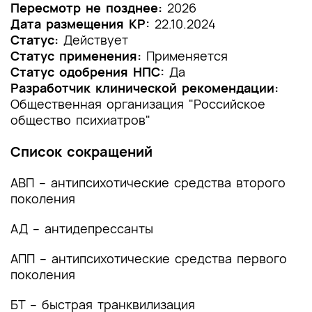
1.2 Этиология и патогенез заболевания или
Пересмотр не позднее:
2026
состояния (группы заболеваний или
Дата размещения КР:
22.10.2024
состояний)
Статус:
Действует
Статус применения:
Применяется
1.3 Эпидемиология заболевания или состояния
Статус одобрения НПС:
Да
(группы заболеваний или состояний)
Разработчик клинической рекомендации:
Общественная организация "Российское
1.4 Особенности кодирования заболевания или
общество психиатров"
состояния (группы заболеваний или
состояний) по Международной
Список сокращений
статистической классификации болезней и
проблем, связанных со здоровьем
АВП – антипсихотические средства второго
1.5 Классификация заболевания или состояния
поколения
(группы заболеваний или состояний)
АД – антидепрессанты
1.6 Клиническая картина заболевания или
состояния (группы заболеваний или
АПП – антипсихотические средства первого
состояний)
поколения
2. Диагностика заболевания или состояния
БТ – быстрая транквилизация