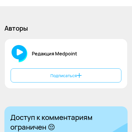
et al. Diabetes downregulates the
antimicrobial peptide psoriasin and increases
E. coli burden in the urinary bladder. Nat
Commun 13, 4983 (2022).
Авторы
https://doi.org/10.1038/s41467-022-32636-y
3. Fer
rannini E. Physiological and metabolic
consequences of obesity. Metabolism 1995; 44
Редакция Medpoint
(9 Suppl 3): 7-15.
4. Moh
anty, S., Kamolvit, W., Scheffschick, A.
Подписаться
et al. Diabetes downregulates the
antimicrobial peptide psoriasin and increases
E. coli burden in the urinary bladder. Nat
Commun 13, 4983 (2022).
https://doi.org/10.1038/s41467-022-32636-y
Доступ к комментариям
ограничен 😔