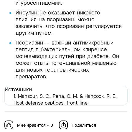
и уросептицемии.
Инсулин не оказывает никакого
влияния на псориазин: можно
заключить, что псориазин регулируется
другим путем.
Псориазин — важный антимикробный
пептид в бактериальном клиренсе
мочевыводящих путей при диабете. Он
может стать потенциальной мишенью
для новых терапевтических
препаратов.
Источники
1. Man
sour, S. C., Pena, O. M. & Hancock, R. E.
Host defense peptides: front-line
immunomodulators. Trends Immunol. 35, 443–
450 (2014).
Мне нравится
•
0
Поделиться
2. Moh
anty, S., Kamolvit, W., Scheffschick, A.