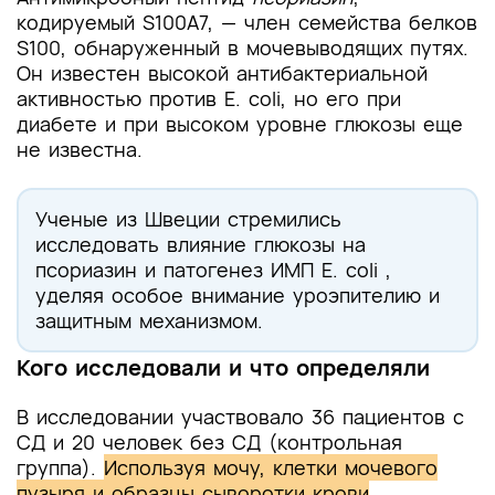
кодируемый S100A7, — член семейства белков
S100, обнаруженный в мочевыводящих путях.
Он известен высокой антибактериальной
активностью против E. coli, но его при
диабете и при высоком уровне глюкозы еще
не известна.
Ученые из Швеции стремились
исследовать влияние глюкозы на
псориазин и патогенез ИМП E. coli ,
уделяя особое внимание уроэпителию и
защитным механизмом.
Кого исследовали и что определяли
В исследовании участвовало 36 пациентов с
СД и 20 человек без СД (контрольная
группа).
Используя мочу, клетки мочевого
пузыря и образцы сыворотки крови