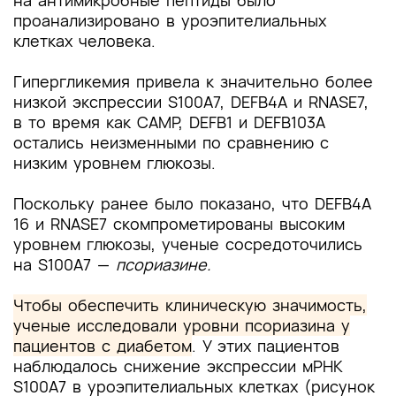
на антимикробные пептиды было
проанализировано в уроэпителиальных
клетках человека.
Гипергликемия привела к значительно более
низкой экспрессии S100A7, DEFB4A и RNASE7,
в то время как CAMP, DEFB1 и DEFB103A
остались неизменными по сравнению с
низким уровнем глюкозы.
Поскольку ранее было показано, что DEFB4A
16 и RNASE7 скомпрометированы высоким
уровнем глюкозы, ученые сосредоточились
на S100A7 —
псориазине.
Чтобы обеспечить клиническую значимость,
ученые исследовали уровни псориазина у
пациентов с диабетом
.
У этих пациентов
наблюдалось снижение экспрессии мРНК
S100A7 в уроэпителиальных клетках (рисунок