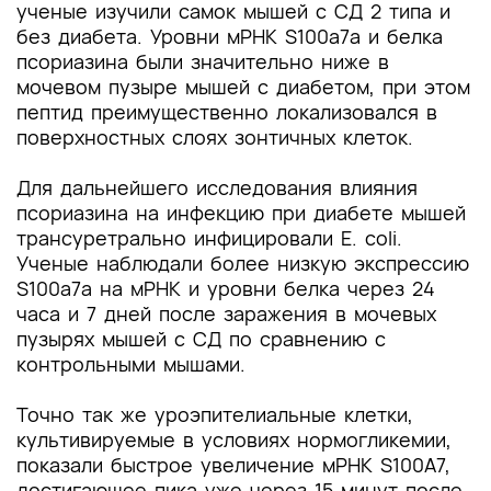
ученые изучили самок мышей с СД 2 типа и
без диабета.
Уровни мРНК S100a7a и белка
псориазина были значительно ниже в
мочевом пузыре мышей с диабетом, при этом
пептид преимущественно локализовался в
поверхностных слоях зонтичных клеток
.
Для дальнейшего исследования влияния
псориазина на инфекцию при диабете мышей
трансуретрально инфицировали E. coli.
Ученые наблюдали более низкую экспрессию
S100a7a на мРНК и уровни белка через 24
часа и 7 дней после заражения в мочевых
пузырях мышей с СД по сравнению с
контрольными мышами.
Точно так же уроэпителиальные клетки,
культивируемые в условиях нормогликемии,
показали быстрое увеличение мРНК S100A7,
достигающее пика уже через 15 минут после