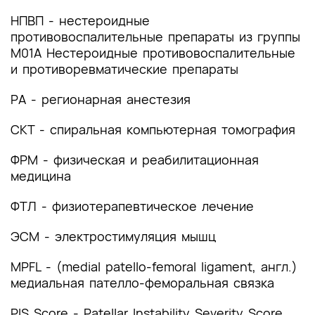
(группы заболеваний или состояний)
медицинские показания и противопоказания к
НПВП - нестероидные
применению методов диагностики
противовоспалительные препараты из группы
M01A Нестероидные противовоспалительные
2.1 Жалобы и анамнез
и противоревматические препараты
2.2 Физикальное обследование
РА - регионарная анестезия
2.3 Лабораторные диагностические
СКТ - спиральная компьютерная томография
исследования
ФРМ - физическая и реабилитационная
2.4 Инструментальные диагностические
медицина
исследования
ФТЛ - физиотерапевтическое лечение
2.5 Иные диагностические исследования
ЭСМ - электростимуляция мышц
3. Лечение, включая медикаментозную и
немедикаментозную терапии, диетотерапию,
MPFL - (medial patello-femoral ligament, англ.)
обезболивание, медицинские показания и
медиальная пателло-феморальная связка
противопоказания к применению методов
лечения
PIS Score - Patellar Instability Severity Score