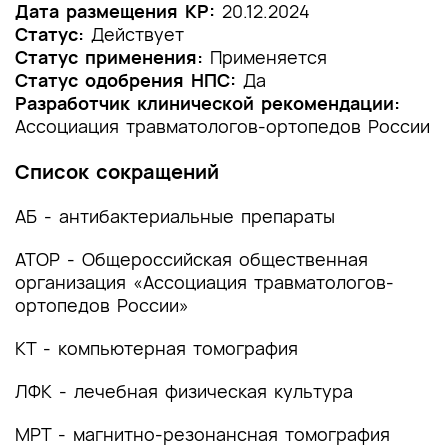
1.2 Этиология и патогенез заболевания или
Дата размещения КР:
20.12.2024
состояния (группы заболеваний или
Статус:
Действует
состояний)
Статус применения:
Применяется
Статус одобрения НПС:
Да
1.3 Эпидемиология заболевания или состояния
Разработчик клинической рекомендации:
(группы заболеваний или состояний)
Ассоциация травматологов-ортопедов России
1.4 Особенности кодирования заболевания или
Список сокращений
состояния (группы заболеваний или
состояний) по Международной
АБ - антибактериальные препараты
статистической классификации болезней и
проблем, связанных со здоровьем
АТОР - Общероссийская общественная
организация «Ассоциация травматологов-
1.5 Классификация заболевания или состояния
(группы заболеваний или состояний)
ортопедов России»
1.6 Клиническая картина заболевания или
КТ - компьютерная томография
состояния (группы заболеваний или
состояний)
ЛФК - лечебная физическая культура
2. Диагностика заболевания или состояния
МРТ - магнитно-резонансная томография