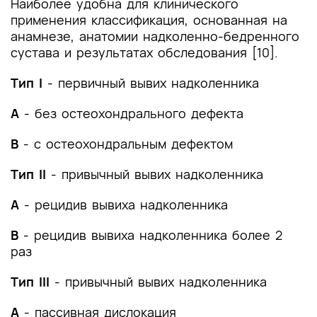
Наиболее удобна для клинического
применения классификация, основанная на
анамнезе, анатомии надколенно-бедренного
сустава и результатах обследования [10].
Тип I
- первичный вывих надколенника
A
- без остеохондрального дефекта
B
- с остеохондральным дефектом
Тип II
- привычный вывих надколенника
A
- рецидив вывиха надколенника
B
- рецидив вывиха надколенника более 2
раз
Тип III
- привычный вывих надколенника
A
- пассивная дислокация