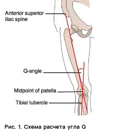
Список литературы
Приложение А1. Состав рабочей группы по
разработке и пересмотру клинических
рекомендаций
Приложение А2. Методология разработки
клинических рекомендаций
Приложение А3. Справочные материалы,
включая соответствие показаний к
применению и противопоказаний, способов
применения и доз лекарственных препаратов,
инструкции по применению лекарственного
препарата
Приложение Б. Алгоритмы действий врача
Приложение В. Информация для пациента
Рис. 1. Схема расчета угла Q
Приложение Г1-ГN. Шкалы оценки, вопросники