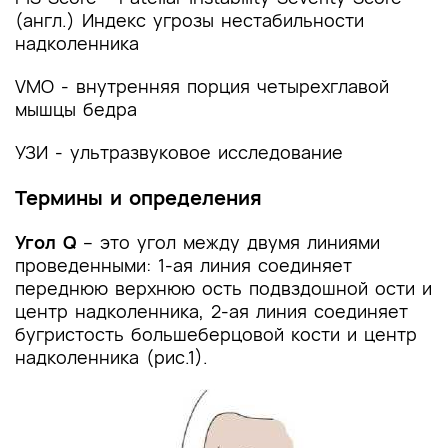
(англ.) Индекс угрозы нестабильности
4. Медицинская реабилитация и санаторно-
надколенника
курортное лечение, медицинские показания и
противопоказания к применению методов
VMO - внутренняя порция четырехглавой
медицинской реабилитации, в том числе
мышцы бедра
основанных на использовании природных
лечебных факторов
УЗИ - ультразвуковое исследование
5. Профилактика и диспансерное наблюдение,
Термины и определения
медицинские показания и противопоказания к
применению методов профилактики
Угол Q
– это угол между двумя линиями
проведенными: 1-ая линия соединяет
6. Организация оказания медицинской помощи
переднюю верхнюю ость подвздошной ости и
7. Дополнительная информация (в том числе
центр надколенника, 2-ая линия соединяет
факторы, влияющие на исход заболевания или
бугристость большеберцовой кости и центр
состояния)
надколенника (рис.1).
Критерии оценки качества медицинской
помощи