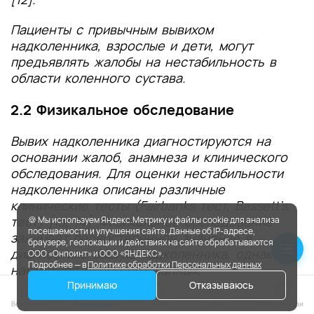
Пациенты с привычным вывихом
надколенника, взрослые и дети, могут
предъявлять жалобы на нестабильность в
области коленного сустава.
2.2 Физикальное обследование
Вывих надколенника диагностируются на
основании жалоб, анамнеза и клинического
обследования. Для оценки нестабильности
надколенника описаны различные
клинические тесты (Fairbanks тест, Bassett's
тест) [13, 14]. Физикальное обследование
🍪 Мы используем Яндекс.Метрику и файлы cookie для анализа
посещаемости и улучшения сайта. Данные об IP-адресе,
занимает первостепенное значение в
браузере, геолокации и действиях на сайте обрабатываются
диагностике вывиха надколенника, однако, в
ООО «Онпоинт» и ООО «ЯНДЕКС».
Подробнее — в
Политике обработки Персональных данных
настоящее время нет данных,
подтверждающих использование конкретного
Принимаю
Отказываюсь
теста. Необходимы дальнейшие