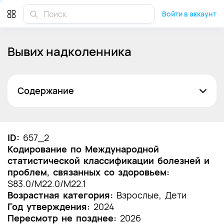
Войти в аккаунт
Вывих надколенника
Содержание
Список сокращений
Термины и определения
ID:
657_2
Кодирование по Международной
1. Краткая информация по заболеванию или
статистической классификации болезней и
состоянию (группы заболеваний или
проблем, связанных со здоровьем:
состояний)
S83.0/M22.0/M22.1
1.1 Определение заболевания или состояния
Возрастная категория:
Взрослые, Дети
(группы заболеваний или состояний)
Год утверждения:
2024
Пересмотр не позднее:
2026