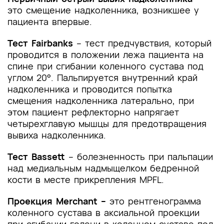
это смещение надколенника, возникшее у
пациента впервые.
Тест Fairbanks
– тест предчувствия, который
проводится в положении лежа пациента на
спине при сгибании коленного сустава под
углом 20°. Пальпируется внутренний край
надколенника и проводится попытка
смещения надколенника латерально, при
этом пациент рефлекторно напрягает
четырехглавую мышцы для предотвращения
вывиха надколенника.
Тест Bassett
– болезненность при пальпации
над медиальным надмыщелком бедренной
кости в месте прикрепления MPFL.
Проекция Merchant –
это рентгенограмма
коленного сустава в аксиальной проекции
при сгибании голени в коленном суставе под