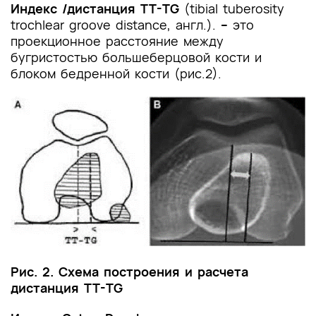
Индекс /дистанция TT-TG
и другие оценочные инструменты состояния
(tibial tuberosity
пациента, приведенные в клинических
trochlear groove distance, англ.).
–
это
рекомендациях
проекционное расстояние между
бугристостью большеберцовой кости и
блоком бедренной кости (рис.2).
Рис. 2. Схема построения и расчета
дистанция TT-TG