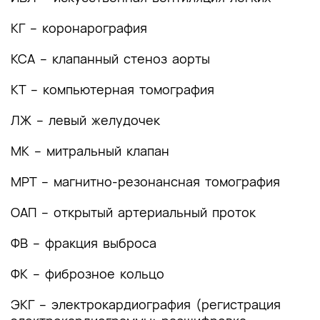
лечения
КГ – коронарография
3.1 Консервативное лечение
КСА – клапанный стеноз аорты
3.2 Хирургическое лечение
КТ – компьютерная томография
3.3 Эндоваскулярные вмешательства
ЛЖ – левый желудочек
4. Медицинская реабилитация и санаторно-
курортное лечение, медицинские показания и
МК – митральный клапан
противопоказания к применению методов
медицинской реабилитации, в том числе
МРТ – магнитно-резонансная томография
основанных на использовании природных
ОАП – открытый артериальный проток
лечебных факторов
5. Профилактика и диспансерное наблюдение,
ФВ – фракция выброса
медицинские показания и противопоказания к
ФК – фиброзное кольцо
применению методов профилактики
6. Организация оказания медицинской помощи
ЭКГ – электрокардиография (регистрация