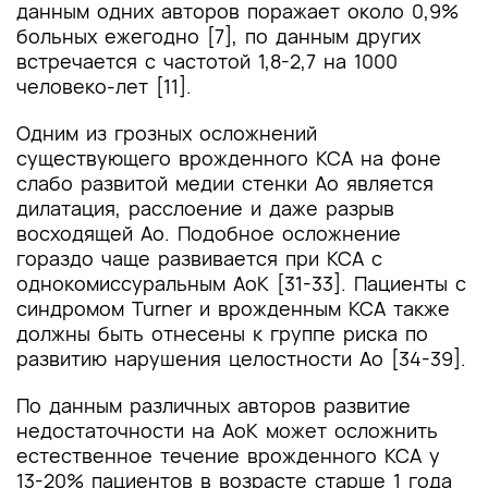
данным одних авторов поражает около 0,9%
больных ежегодно [7], по данным других
встречается с частотой 1,8-2,7 на 1000
человеко-лет [11].
Одним из грозных осложнений
существующего врожденного КСА
на фоне
слабо развитой медии стенки Ао является
дилатация, расслоение и даже разрыв
восходящей Ао. Подобное осложнение
гораздо чаще развивается при КСА с
однокомиссуральным АоК [31-33]. Пациенты с
синдромом Turner и врожденным КСА также
должны быть отнесены к группе риска по
развитию нарушения целостности Ао [34-39].
По данным различных авторов развитие
недостаточности на АоК может осложнить
естественное течение врожденного КСА у
13-20% пациентов в возрасте старше 1 года