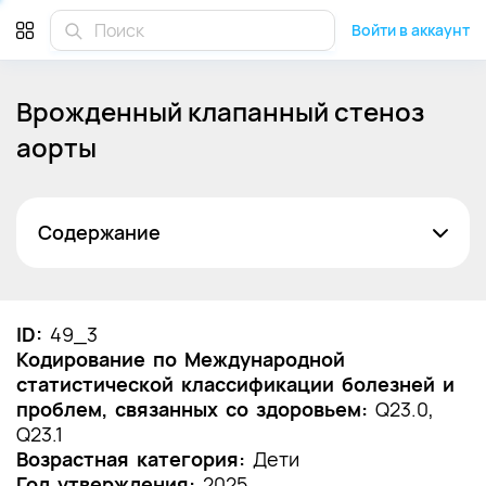
Войти в аккаунт
Врожденный клапанный стеноз
аорты
Содержание
Список сокращений
Термины и определения
ID:
49_3
Кодирование по Международной
1. Краткая информация по заболеванию или
статистической классификации болезней и
состоянию (группы заболеваний или
проблем, связанных со здоровьем:
состояний)
Q23.0,
Q23.1
1.1 Определение заболевания или состояния
Возрастная категория:
Дети
(группы заболеваний или состояний)
Год утверждения:
2025