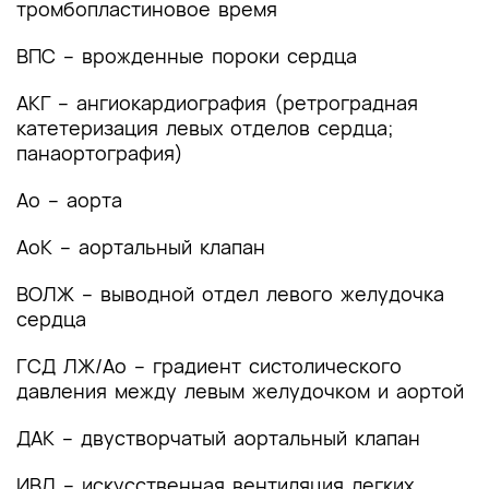
тромбопластиновое время
2. Диагностика заболевания или состояния
(группы заболеваний или состояний)
ВПС – врожденные пороки сердца
медицинские показания и противопоказания к
применению методов диагностики
АКГ – ангиокардиография (ретроградная
катетеризация левых отделов сердца;
2.1 Жалобы и анамнез
панаортография)
2.2 Физикальное обследование
Ао – аорта
2.3 Лабораторные диагностические
АоК – аортальный клапан
исследования
ВОЛЖ – выводной отдел левого желудочка
2.4 Инструментальные диагностические
сердца
исследования
ГСД ЛЖ/Ао – градиент систолического
2.5 Иные диагностические исследования
давления между левым желудочком и аортой
3. Лечение, включая медикаментозную и
ДАК – двустворчатый аортальный клапан
немедикаментозную терапии, диетотерапию,
обезболивание, медицинские показания и
ИВЛ – искусственная вентиляция легких
противопоказания к применению методов