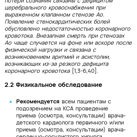
потери сознания связаны с дефицитом
церебрального кровоснабжения при
выраженном клапанном стенозе Ао.
Появление стенокардитических болей
обусловлено недостаточностью коронарного
кровотока. Внезапная смерть при стенозах
Ао чаще случается на фоне или вскоре после
физической нагрузки и связана с
возникновением аритмий и асистолии,
возникающих из-за резкого дефицита
коронарного кровотока
[1,3-6,40].
2.2 Физикальное обследование
Рекомендуется
всем пациентам с
подозрением на КСА проведение
приема (осмотра, консультации) врача-
детского кардиолога первичного и/или
приема (осмотра, консультации) врача-
сердечно-сосудистого хирурга