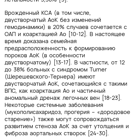
Врожденный КСА (в том числе,
двустворчатый АоК без изменений
гемодинамики) в 20% случаев сочетается с
ОАП и коарктацией Ао [10-12]. В настоящее
время доказана семейная
предрасположенность к формированию
пороков АоК (в особенности
двустворчатому) [13-17]. В частности, от 12
до 38% больных с синдромом Turner
(Шерешевского-Тернера) имеют
двустворчатый АоК, сочетающийся с такими
ВПС, как коарктация Ао и частичный
аномальный дренаж легочных вен [18-23].
Некоторые системные заболевания
(мукополисахаридоз, прогерия – «дородовое
старение») также могут сопровождаться
развитием стеноза АоК за счет утолщения и
фиброза аортальных створок [24-30].