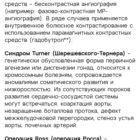
средств – бесконтрастная ангиография
(например: фазово-контрастная МР-
ангиография). В ряде случаев применяется
внутривенное болюсное контрастирование с
использованием парамагнитных контрастных
средств (гадобутрол**).
Синдром Turner (Шерешевского-Тернера)
–
генетически обусловленная форма первичной
агенезии или дисгенезии гонад, относится к
хромосомным болезням, сопровождается
аномалиями соматического развития и
низкорослостью. Из сопутствующих пороков
развития сердечно-сосудистой системы
могут встречаться: коарктация аорты,
незаращение боталлова протока, дефект
межжелудочковой перегородки, стеноз устья
аорты, почечных артерий.
Операция Ross (операция Росса)
–