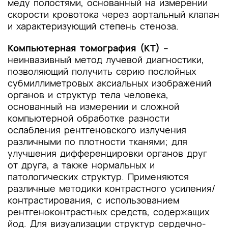
инструкции по применению лекарственного
меду полостями, основанный на измерении
препарата
скорости кровотока через аортальный клапан
и характеризующий степень стеноза.
Приложение Б. Алгоритмы действий врача
Компьютерная томография (КТ)
–
Приложение В. Информация для пациента
неинвазивный метод лучевой диагностики,
позволяющий получить серию послойных
Приложение Г1-ГN. Шкалы оценки, вопросники
субмиллиметровых аксиальных изображений
и другие оценочные инструменты состояния
органов и структур тела человека,
пациента, приведенные в клинических
основанный на измерении и сложной
рекомендациях
компьютерной обработке разности
ослабления рентгеновского излучения
различными по плотности тканями; для
улучшения дифференцировки органов друг
от друга, а также нормальных и
патологических структур. Применяются
различные методики контрастного усиления/
контрастирования, с использованием
рентгеноконтрастных средств, содержащих
йод. Для визуализации структур сердечно-