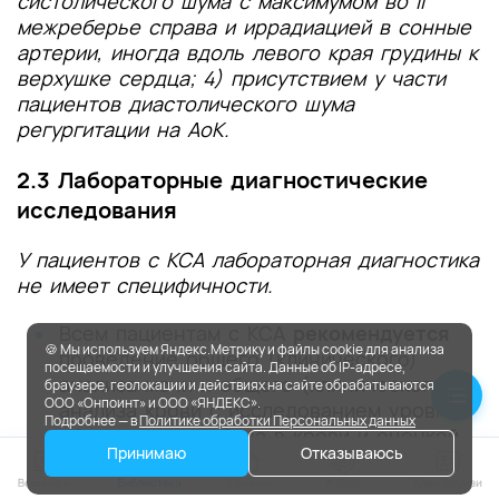
систолического шума с максимумом во II
межреберье справа и иррадиацией в сонные
артерии, иногда вдоль левого края грудины к
верхушке сердца; 4) присутствием у части
пациентов диастолического шума
регургитации на АоК.
2.3 Лабораторные диагностические
исследования
У пациентов с КСА лабораторная диагностика
не имеет специфичности.
Всем пациентам с КСА
рекомендуется
🍪 Мы используем Яндекс.Метрику и файлы cookie для анализа
проведение общего (клинического)
посещаемости и улучшения сайта. Данные об IP-адресе,
анализа мочи и общего (клинического)
браузере, геолокации и действиях на сайте обрабатываются
ООО «Онпоинт» и ООО «ЯНДЕКС».
анализа крови с исследованием уровня
Подробнее — в
Политике обработки Персональных данных
общего гемоглобина в крови и оценкой
Принимаю
Отказываюсь
гематокрита, исследованием уровня
эритроцитов, лейкоцитов, тромбоцитов