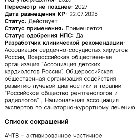
Пересмотр не позднее:
2027
1.2 Этиология и патогенез заболевания или
Дата размещения КР:
22.07.2025
состояния (группы заболеваний или
Статус:
Действует
состояний)
Статус применения:
Применяется
Статус одобрения НПС:
Да
1.3 Эпидемиология заболевания или состояния
Разработчик клинической рекомендации:
(группы заболеваний или состояний)
Ассоциация сердечно-сосудистых хирургов
России, Всероссийская общественная
1.4 Особенности кодирования заболевания или
организация "Ассоциация детских
состояния (группы заболеваний или
кардиологов России", Общероссийская
состояний) по Международной
общественная организация содействия
статистической классификации болезней и
проблем, связанных со здоровьем
развитию лучевой диагностики и терапии
"Российское общество рентгенологов и
1.5 Классификация заболевания или состояния
радиологов" , Национальная ассоциация
(группы заболеваний или состояний)
экспертов по санаторно-курортному лечению
1.6 Клиническая картина заболевания или
Список сокращений
состояния (группы заболеваний или
состояний)
АЧТВ – активированное частичное