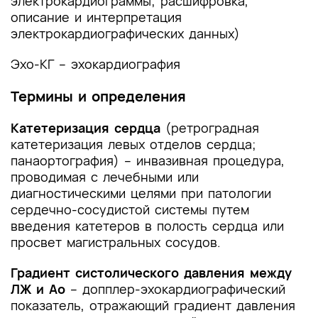
электрокардиограммы; расшифровка,
7. Дополнительная информация (в том числе
описание и интерпретация
факторы, влияющие на исход заболевания или
электрокардиографических данных)
состояния)
Эхо-КГ – эхокардиография
Критерии оценки качества медицинской
помощи
Термины и определения
Список литературы
Катетеризация сердца
(ретроградная
катетеризация левых отделов сердца;
Приложение А1. Состав рабочей группы по
панаортография) – инвазивная процедура,
разработке и пересмотру клинических
проводимая с лечебными или
рекомендаций
диагностическими целями при патологии
сердечно-сосудистой системы путем
Приложение А2. Методология разработки
введения катетеров в полость сердца или
клинических рекомендаций
просвет магистральных сосудов.
Приложение А3. Справочные материалы,
включая соответствие показаний к
Градиент систолического давления между
применению и противопоказаний, способов
ЛЖ и Ао
– допплер-эхокардиографический
применения и доз лекарственных препаратов,
показатель, отражающий градиент давления