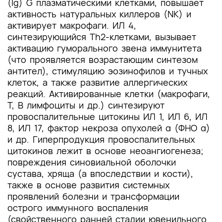
(Ig) G плазматическими клетками, повышает
активность натуральных киллеров (NК) и
активирует макрофаги. ИЛ 4,
синтезирующийся Th2-клетками, вызывает
активацию гуморального звена иммунитета
(что проявляется возрастающим синтезом
антител), стимуляцию эозинофилов и тучных
клеток, а также развитие аллергических
реакций. Активированные клетки (макрофаги,
Т, В лимфоциты и др.) синтезируют
провоспалительные цитокины ИЛ 1, ИЛ 6, ИЛ
8, ИЛ 17, фактор некроза опухолей α (ФНО α)
и др. Гиперпродукция провоспалительных
цитокинов лежит в основе неоангиогенеза;
повреждения синовиальной оболочки
сустава, хряща (а впоследствии и кости),
также в основе развития системных
проявлений болезни и трансформации
острого иммунного воспаления
(свойственного ранней стадии ювенильного