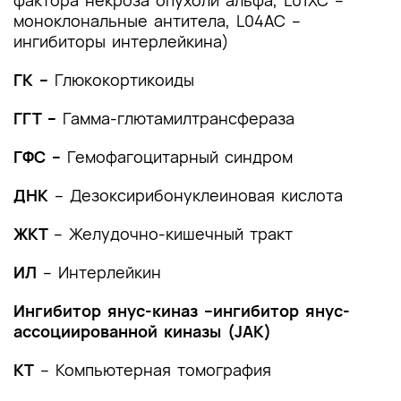
фактора некроза опухоли альфа, L01XC –
моноклональные антитела, L04AC –
4. Медицинская реабилитация и санаторно-
ингибиторы интерлейкина)
курортное лечение, медицинские показания и
противопоказания к применению методов
ГК –
Глюкокортикоиды
медицинской реабилитации, в том числе
основанных на использовании природных
ГГТ –
Гамма-глютамилтрансфераза
лечебных факторов
ГФС –
Гемофагоцитарный синдром
5. Профилактика и диспансерное наблюдение,
медицинские показания и противопоказания к
ДНК
– Дезоксирибонуклеиновая кислота
применению методов профилактики
ЖКТ
– Желудочно-кишечный тракт
6. Организация оказания медицинской помощи
ИЛ
– Интерлейкин
7. Дополнительная информация (в том числе
факторы, влияющие на исход заболевания или
Ингибитор янус-киназ –ингибитор янус-
состояния)
ассоциированной киназы (JAK)
Критерии оценки качества медицинской
КТ
– Компьютерная томография
помощи