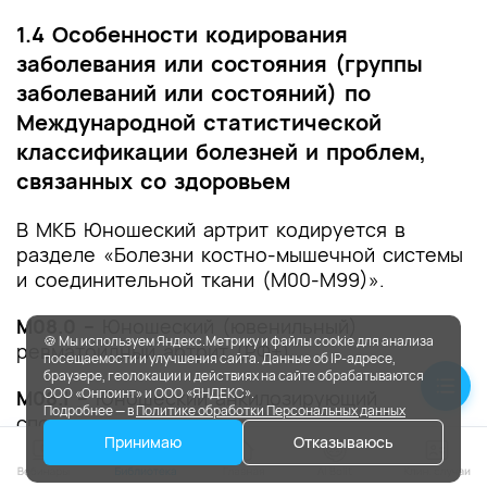
1.4 Особенности кодирования
заболевания или состояния (группы
заболеваний или состояний) по
Международной статистической
классификации болезней и проблем,
связанных со здоровьем
В МКБ Юношеский артрит кодируется в
разделе «Болезни костно-мышечной системы
и соединительной ткани (М00-М99)».
М08.0 –
Юношеский (ювенильный)
🍪 Мы используем Яндекс.Метрику и файлы cookie для анализа
ревматоидный артрит (РФ+).
посещаемости и улучшения сайта. Данные об IP-адресе,
браузере, геолокации и действиях на сайте обрабатываются
ООО «Онпоинт» и ООО «ЯНДЕКС».
M08.1 –
Юношеский анкилозирующий
Подробнее — в
Политике обработки Персональных данных
спондилит
Принимаю
Отказываюсь
М08.3 –
Юношеский (ювенильный)