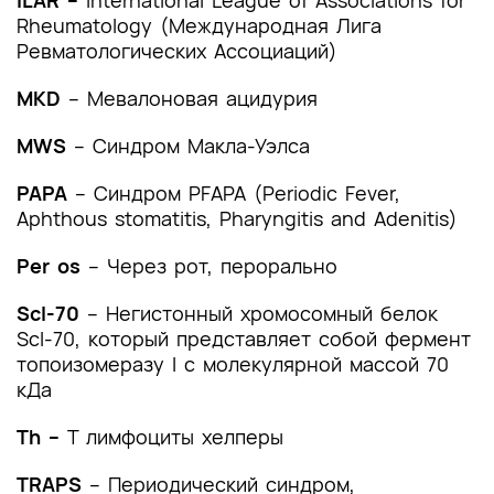
ILAR –
International League of Associations for
Rheumatology
(Международная Лига
Ревматологических Ассоциаций)
MKD
– Мевалоновая ацидурия
MWS
– Синдром Макла-Уэлса
PAPA
– Синдром PFAPA (Periodic Fever,
Aphthous stomatitis, Pharyngitis and Adenitis)
Per os
– Через рот, перорально
Scl-70
– Негистонный хромосомный белок
Scl-70, который представляет собой фермент
топоизомеразу I с молекулярной массой 70
кДа
Тh –
Т лимфоциты хелперы
TRAPS
– Периодический синдром,