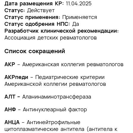
1.2 Этиология и патогенез заболевания или
Дата размещения КР:
11.04.2025
состояния (группы заболеваний или
Статус:
Действует
состояний)
Статус применения:
Применяется
Статус одобрения НПС:
Да
1.3 Эпидемиология заболевания или состояния
Разработчик клинической рекомендации:
(группы заболеваний или состояний)
Ассоциация детских ревматологов
1.4 Особенности кодирования заболевания или
Список сокращений
состояния (группы заболеваний или
состояний) по Международной
АКР
– Американская коллегия ревматологов
статистической классификации болезней и
проблем, связанных со здоровьем
АКРпеди
– Педиатрические критерии
Американской коллегии ревматологов
1.5 Классификация заболевания или состояния
(группы заболеваний или состояний)
АЛТ –
Аланинаминотрансфераза
1.6 Клиническая картина заболевания или
АНФ
состояния (группы заболеваний или
– Антинуклеарный фактор
состояний)
АНЦА
– Антинейтрофильные
2. Диагностика заболевания или состояния
цитоплазматические антитела (антитела к