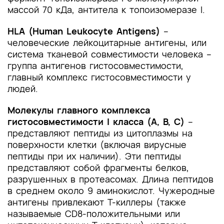
массой 70 кДа, антитела к топоизомеразе I.
HLA (Human Leukocyte Antigens)
–
человеческие лейкоцитарные антигены, или
система тканевой совместимости человека –
группа антигенов гистосовместимости,
главный комплекс гистосовместимости у
людей.
Молекулы главного комплекса
гистосовместимости I класса (A, B, C)
–
представляют пептиды из цитоплазмы на
поверхности клетки (включая вирусные
пептиды при их наличии). Эти пептиды
представляют собой фрагменты белков,
разрушенных в протеасомах. Длина пептидов
в среднем около 9 аминокислот. Чужеродные
антигены привлекают Т-киллеры (также
называемые CD8-положительными или