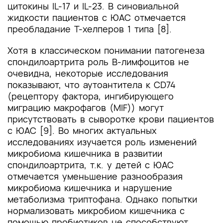
цитокины IL-17 и IL-23. В синовиальной
жидкости пациентов с ЮАС отмечается
преобладание Т-хелперов 1 типа [8].
Хотя в классическом понимании патогенеза
спондилоартрита роль В-лимфоцитов не
очевидна, некоторые исследования
показывают, что аутоантитела к CD74
(рецептору фактора, ингибирующего
миграцию макрофагов (MIF)) могут
присутствовать в сыворотке крови пациентов
с ЮАС [9]. Во многих актуальных
исследованиях изучается роль изменений
микробиома кишечника в развитии
спондилоартрита, т.к. у детей с ЮАС
отмечается уменьшение разнообразия
микробиома кишечника и нарушение
метаболизма триптофана. Однако попытки
нормализовать микробиом кишечника с
помощью пробиотиков не способствуют