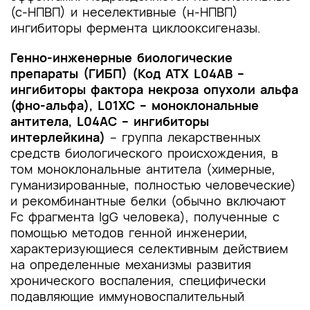
(с-НПВП) и неселективные (н-НПВП)
ингибиторы фермента циклооксигеназы.
Генно-инженерные биологические
препараты (ГИБП)
(Код АТХ L04AB –
ингибиторы фактора некроза опухоли альфа
(фно-альфа), L01XC – моноклональные
антитела, L04AC – ингибиторы
интерлейкина)
– группа лекарственных
средств биологического происхождения, в
том моноклональные антитела (химерные,
гуманизированные, полностью человеческие)
и рекомбинантные белки (обычно включают
Fc фрагмента IgG человека), полученные с
помощью методов генной инженерии,
характеризующиеся селективным действием
на определенные механизмы развития
хронического воспаления, специфически
подавляющие иммуновоспалительный