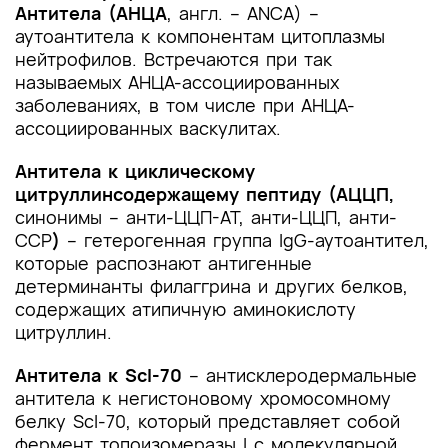
Антитела (АНЦА
, англ. – ANCA) –
аутоантитела к компонентам цитоплазмы
нейтрофилов. Встречаются при так
называемых АНЦА-ассоциированных
заболеваниях, в том числе при АНЦА-
ассоциированных васкулитах.
Антитела к циклическому
цитруллинсодержащему пептиду (АЦЦП,
синонимы – анти-ЦЦП-АТ, анти-ЦЦП, анти-
ССР
)
– гетерогенная группа IgG-аутоантител,
которые распознают антигенные
детерминанты филаггрина и других белков,
содержащих атипичную аминокислоту
цитруллин.
Антитела к Scl-70
– антисклеродермальные
антитела к негистоновому хромосомному
белку Scl-70, который представляет собой
фермент топоизомеразы I с молекулярной