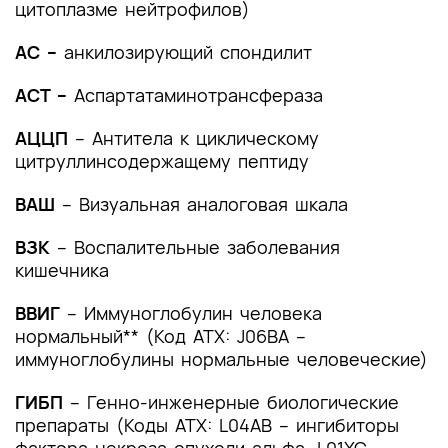
(группы заболеваний или состояний)
цитоплазме нейтрофилов)
медицинские показания и противопоказания к
применению методов диагностики
АС –
анкилозирующий спондилит
2.1 Жалобы и анамнез
АСТ –
Аспартатаминотрансфераза
2.2 Физикальное обследование
АЦЦП
– Антитела к циклическому
цитруллинсодержащему пептиду
2.3 Лабораторные диагностические
исследования
ВАШ
– Визуальная аналоговая шкала
2.4 Инструментальные диагностические
ВЗК
– Воспалительные заболевания
исследования
кишечника
2.5 Иные диагностические исследования
ВВИГ
– Иммуноглобулин человека
нормальный** (Код АТХ: J06BA –
3. Лечение, включая медикаментозную и
иммуноглобулины нормальные человеческие)
немедикаментозную терапии, диетотерапию,
обезболивание, медицинские показания и
ГИБП
– Генно-инженерные биологические
противопоказания к применению методов
препараты (Коды АТХ: L04AB – ингибиторы
лечения