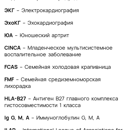
ЭКГ
– Электрокардиография
ЭхоКГ
– Эхокардиография
ЮА
– Юношеский артрит
CINCA
– Младенческое мультисистемное
воспалительное заболевание
FCAS
– Семейная холодовая крапивница
FMF
– Семейная средиземноморская
лихорадка
HLA-B27
– Антиген В27 главного комплекса
гистосовместимости 1 класса
Ig G, М, А
– Иммуноглобулин G, М, А