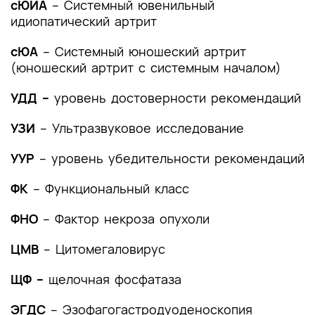
сЮИА
– Системный ювенильный
идиопатический артрит
сЮА
– Системный юношеский артрит
(юношеский артрит с системным началом)
УДД –
уровень достоверности рекомендаций
УЗИ
– Ультразвуковое исследование
УУР
– уровень убедительности рекомендаций
ФК
– Функциональный класс
ФНО
– Фактор некроза опухоли
ЦМВ
– Цитомегаловирус
ЩФ –
щелочная фосфатаза
ЭГДС
– Эзофагогастродуоденоскопия