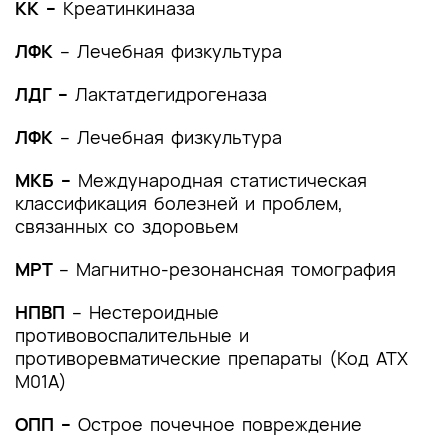
КК –
Креатинкиназа
Список литературы
ЛФК
– Лечебная физкультура
Приложение А1. Состав рабочей группы по
разработке и пересмотру клинических
ЛДГ –
Лактатдегидрогеназа
рекомендаций
ЛФК
– Лечебная физкультура
Приложение А2. Методология разработки
клинических рекомендаций
МКБ –
Международная статистическая
Приложение А3. Справочные материалы,
классификация болезней и проблем,
включая соответствие показаний к
связанных со здоровьем
применению и противопоказаний, способов
применения и доз лекарственных препаратов,
МРТ
– Магнитно-резонансная томография
инструкции по применению лекарственного
НПВП
препарата
– Нестероидные
противовоспалительные и
Приложение Б. Алгоритмы действий врача
противоревматические препараты (Код АТХ
M01A)
Приложение В. Информация для пациента
ОПП –
Острое почечное повреждение
Приложение Г1-ГN. Шкалы оценки, вопросники