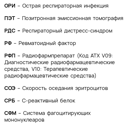
и другие оценочные инструменты состояния
ОРИ
– Острая респираторная инфекция
пациента, приведенные в клинических
рекомендациях
ПЭТ
– Позитронная эмиссионная томография
РДС –
Респираторный дистресс-синдром
РФ
– Ревматоидный фактор
РФП
– Радиофармпрепарат (Код АТХ V09:
Диагностические радиофармацевтические
средства, V10: Терапевтические
радиофармацевтические средства)
СОЭ
– Скорость оседания эритроцитов
СРБ
– С-реактивный белок
СФМ
–
Система фагоцитирующих
мононуклеаров