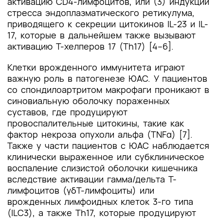
активацию CD4-лимфоцитов, или (3) индукции
стресса эндоплазматического ретикулума,
приводящего к секреции цитокинов IL-23 и IL-
17, которые в дальнейшем также вызывают
активацию Т-хелперов 17 (Th17) [4–6].
Клетки врожденного иммунитета играют
важную роль в патогенезе ЮАС. У пациентов
cо спондилоартритом макрофаги проникают в
синовиальную оболочку пораженных
суставов, где продуцируют
провоспалительные цитокины, такие как
фактор некроза опухоли альфа (TNFα) [7].
Также у части пациентов с ЮАС наблюдается
клинически выраженное или субклиническое
воспаление слизистой оболочки кишечника
вследствие активации гамма/дельта Т-
лимфоцитов (γδТ-лимфоциты) или
врожденных лимфоидных клеток 3-го типа
(ILC3), а также Th17, которые продуцируют