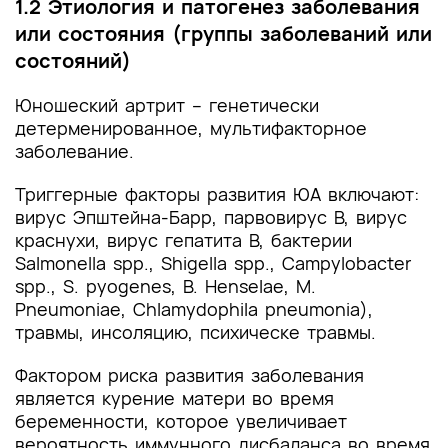
1.2 Этиология и патогенез заболевания
или состояния (группы заболеваний или
состояний)
Юношеский артрит – генетически
детерменированное, мультифакторное
заболевание.
Триггерные факторы развития ЮА включают:
вирус Эпштейна-Барр, парвовирус B, вирус
краснухи, вирус гепатита B, бактерии
Salmonella spp., Shigella spp., Campylobacter
spp., S. pyogenes, B. Henselae, M.
Pneumoniae, Chlamydophila pneumonia),
травмы, инсоляцию, психическе травмы.
Фактором риска развития заболевания
является курение матери во время
беременности, которое увеличивает
вероятность иммунного дисбаланса во время