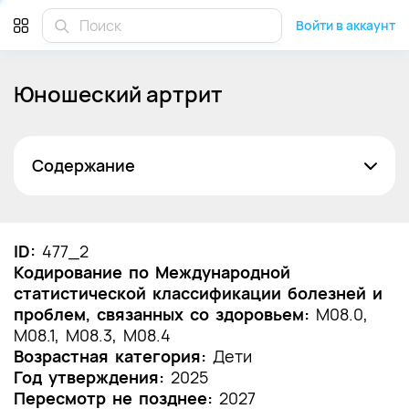
Войти в аккаунт
Юношеский артрит
Содержание
Список сокращений
Термины и определения
ID:
477_2
Кодирование по Международной
1. Краткая информация по заболеванию или
статистической классификации болезней и
состоянию (группы заболеваний или
проблем, связанных со здоровьем:
состояний)
M08.0,
M08.1, M08.3, M08.4
1.1 Определение заболевания или состояния
Возрастная категория:
Дети
(группы заболеваний или состояний)
Год утверждения:
2025
Пересмотр не позднее:
2027