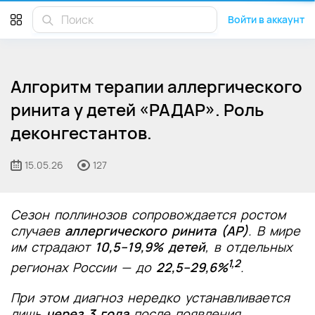
Войти в аккаунт
Алгоритм терапии аллергического
ринита у детей «РАДАР». Роль
деконгестантов.
15.05.26
127
Сезон поллинозов сопровождается ростом
случаев
аллергического ринита
(АР)
. В мире
им страдают
10,5–19,9% детей
, в отдельных
1,2
регионах России — до
22,5–29,6%
.
При этом диагноз нередко устанавливается
лишь
через 3 года
после появления