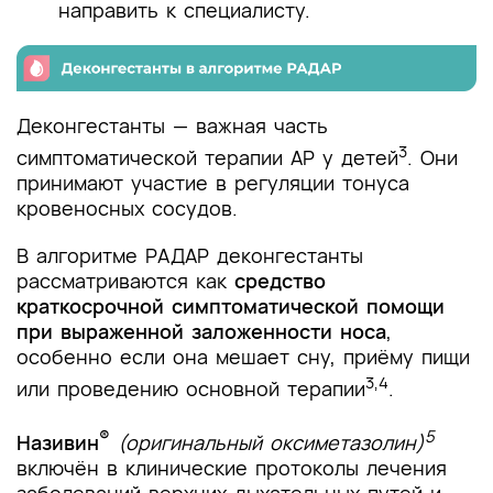
направить к специалисту.
Деконгестанты — важная часть
3
симптоматической терапии АР у детей
. Они
принимают участие в регуляции тонуса
кровеносных сосудов.
В алгоритме РАДАР деконгестанты
рассматриваются как
средство
краткосрочной симптоматической помощи
при выраженной заложенности носа
,
особенно если она мешает сну, приёму пищи
3,4
или проведению основной терапии
.
®
5
Називин
(оригинальный оксиметазолин)
включён в клинические протоколы лечения
заболеваний верхних дыхательных путей и