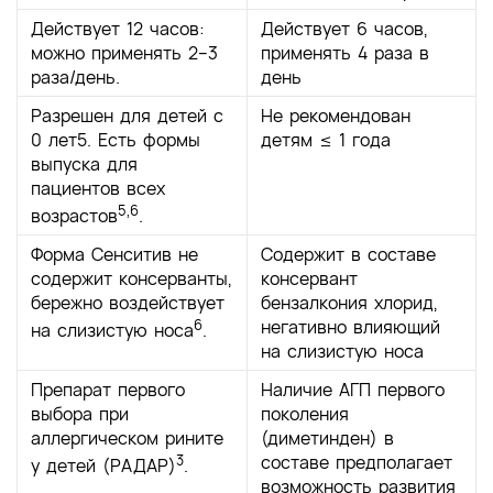
Действует 12 часов:
Действует 6 часов,
можно применять 2–3
применять 4 раза в
раза/день.
день
Разрешен для детей с
Не рекомендован
0 лет5. Есть формы
детям ≤ 1 года
выпуска для
пациентов всех
5,6
возрастов
.
Форма Сенситив не
Содержит в составе
содержит консерванты,
консервант
бережно воздействует
бензалкония хлорид,
6
негативно влияющий
на слизистую носа
.
на слизистую носа
Препарат первого
Наличие АГП первого
выбора при
поколения
аллергическом рините
(диметинден) в
3
составе предполагает
у детей (РАДАР)
.
возможность развития