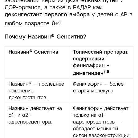
ЛОР-органов, а также в РАДАР как
деконгестант первого выбора
у детей с АР в
3
любом возрасте 0+
.
Почему Називин® Сенситив?
Називин® Сенситив
Топический препарат,
содержащий
фенилэфрин +
7,8
диметинден
Називин® — последнее
Фенилэфрин — более
поколение
старая молекула
деконгестантов.
Називин действует на
Фенилэфрин действует
α1- и α2-
только на α1-
адренорецепторы.
адренорецепторы —
обладает меньшей
силой вазоконстрикции