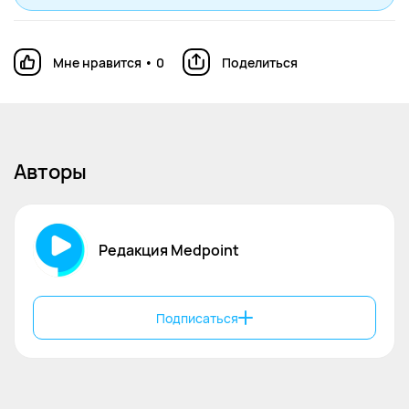
3. Beggs PJ Impacts of climate change on
aeroallergens: past and future // Clinical &
Experimental Allergy. — 2016. — Vol. 46, №
Мне нравится
•
0
Поделиться
11. — P. 1331–1344.
4. Shaker M. Allergies on vacation: It is a
small world after all //Annals of allergy,
asthma & immunology: official publication
of the American College of Allergy,
Авторы
Asthma, & Immunology. – 2023. – Т. 130. –
№. 4. – С. 399-400.
5. Quinn J. CDC Yellow Book: Health
Information for International Travel.
Редакция Medpoint
[Электронный ресурс]. — 2026. — URL
https://www.cdc.gov/yellow-
book/hcp/travelers-with-additional-
Подписаться
considerations/severely-allergic-
travelers.html (дата обращения
30.04.2026).
6. Ассоциация туроператоров России