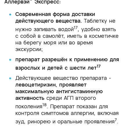
Аллервэй
Экспресс:
Современная форма доставки
действующего вещества.
Таблетку не
17
нужно запивать водой
, удобно взять
с собой в самолёт, иметь в косметичке
на берегу моря или во время
экскурсии;
препарат разрешён к применению для
17
взрослых и детей с шести лет
Действующее вещество препарата -
левоцетиризин, проявляет
максимальную антигистаминную
активность
среди АГП второго
18
поколения
. Препарат показан для
контроля симптомов аллергии, включая
7
зуд, ринорею и оральные проявления
.