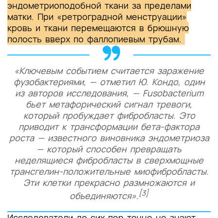
эндометриоподобной ткани за пределами
матки. При «ретроградной менструации»
кровь и ткани перемещаются в брюшную
полость вверх по фаллопиевым трубам.
«Ключевым событием считается заражение
фузобактериями, — отметил Ю. Кондо, один
из авторов исследования, — Fusobacterium
бьет метафорический сигнал тревоги,
который пробуждает фибробласты. Это
приводит к трансформации бета-фактора
роста — известного виновника эндометриоза
— который способен превращать
неделящиеся фибробласты в сверхмощные
трансгелин-положительные миофибробласты.
Эти клетки прекрасно размножаются и
[3]
объединяются».
Исследователи до сих пор точно не знают,