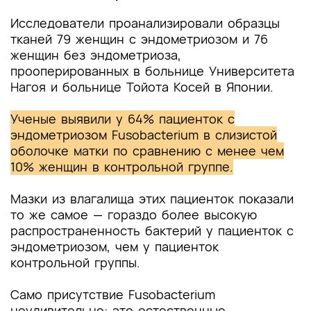
Исследователи проанализировали образцы
тканей 79 женщин с эндометриозом и 76
женщин без эндометриоза,
прооперированных в больнице Университета
Нагоя и больнице Тойота Косей в Японии.
Ученые выявили у 64% ​​пациенток с
эндометриозом Fusobacterium в слизистой
оболочке матки по сравнению с менее чем
10% женщин в контрольной группе.
Мазки из влагалища этих пациенток показали
то же самое — гораздо более высокую
распространенность бактерий у пациенток с
эндометриозом, чем у пациенток
контрольной группы.
Само присутствие Fusobacterium
неудивительно: это естественные