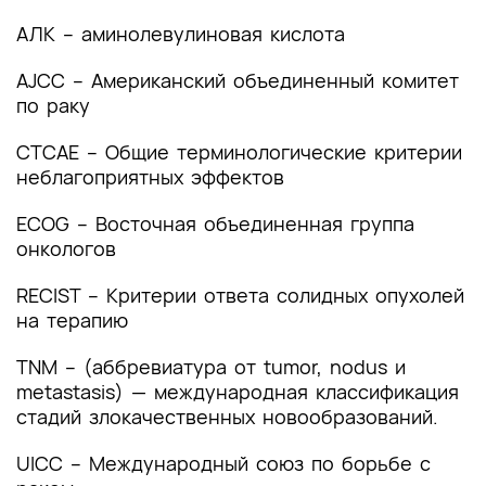
Список литературы
АЛК – аминолевулиновая кислота
Приложение А1. Состав рабочей группы по
AJCC – Американский объединенный комитет
разработке и пересмотру клинических
рекомендаций
по раку
Приложение А2. Методология разработки
CTCAE –
Общие терминологические критерии
клинических рекомендаций
неблагоприятных эффектов
Приложение А3. Справочные материалы,
ECOG – Восточная объединенная группа
включая соответствие показаний к
онкологов
применению и противопоказаний, способов
применения и доз лекарственных препаратов,
RECIST – Критерии ответа солидных опухолей
инструкции по применению лекарственного
на терапию
препарата
TNM – (аббревиатура от tumor, nodus и
Приложение Б. Алгоритмы действий врача
metastasis) — международная классификация
стадий злокачественных новообразований.
Приложение В. Информация для пациента
UICC – Международный союз по борьбе с
Приложение Г1-ГN. Шкалы оценки, вопросники