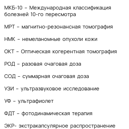
МКБ-10 – Международная классификация
4. Медицинская реабилитация и санаторно-
болезней 10-го пересмотра
курортное лечение, медицинские показания и
противопоказания к применению методов
МРТ – магнитно-резонансная томография
медицинской реабилитации, в том числе
основанных на использовании природных
НМК – немеланомные опухоли кожи
лечебных факторов
ОКТ – Оптическая когерентная томография
5. Профилактика и диспансерное наблюдение,
медицинские показания и противопоказания к
РОД – разовая очаговая доза
применению методов профилактики
СОД – суммарная очаговая доза
6. Организация оказания медицинской помощи
УЗИ – ультразвуковое исследование
7. Дополнительная информация (в том числе
факторы, влияющие на исход заболевания или
УФ – ультрафиолет
состояния)
ФДТ – фотодинамическая терапия
Критерии оценки качества медицинской
помощи
ЭКР- экстракапсулярное распространение