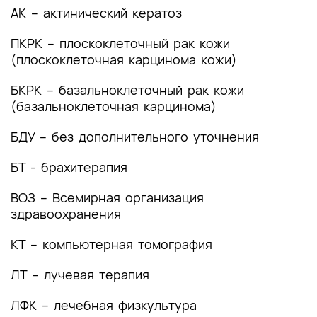
(группы заболеваний или состояний)
АК – актинический кератоз
медицинские показания и противопоказания к
применению методов диагностики
ПКРК – плоскоклеточный рак кожи
(плоскоклеточная карцинома кожи)
2.1 Жалобы и анамнез
БКРК – базальноклеточный рак кожи
2.2 Физикальное обследование
(базальноклеточная карцинома)
2.3 Лабораторные диагностические
БДУ – без дополнительного уточнения
исследования
БТ - брахитерапия
2.4 Инструментальные диагностические
исследования
ВОЗ – Всемирная организация
здравоохранения
2.5 Иные диагностические исследования
КТ – компьютерная томография
3. Лечение, включая медикаментозную и
немедикаментозную терапии, диетотерапию,
ЛТ – лучевая терапия
обезболивание, медицинские показания и
противопоказания к применению методов
ЛФК – лечебная физкультура
лечения