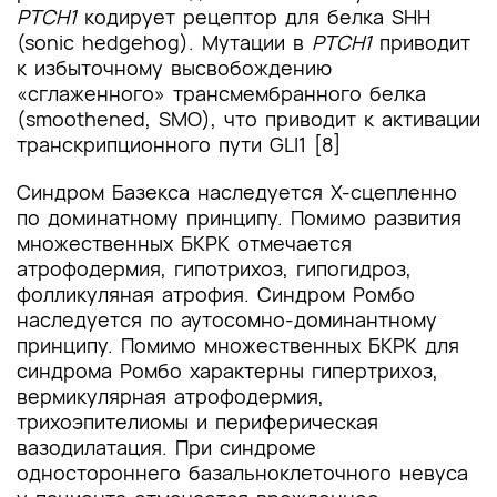
PTCH1
кодирует рецептор для белка SHH
(sonic hedgehog). Мутации в
PTCH1
приводит
к избыточному высвобождению
«сглаженного» трансмембранного белка
(smoothened, SMO), что приводит к активации
транскрипционного пути GLI1 [8]
Синдром Базекса наследуется Х-сцепленно
по доминатному принципу. Помимо развития
множественных БКРК отмечается
атрофодермия, гипотрихоз, гипогидроз,
фолликуляная атрофия. Синдром Ромбо
наследуется по аутосомно-доминантному
принципу. Помимо множественных БКРК для
синдрома Ромбо характерны гипертрихоз,
вермикулярная атрофодермия,
трихоэпителиомы и периферическая
вазодилатация. При синдроме
одностороннего базальноклеточного невуса