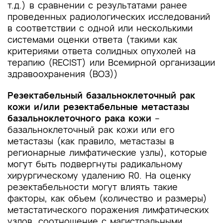
т.д.) в сравнении с результатами ранее
проведенных радиологических исследований
в соответствии с одной или несколькими
системами оценки ответа (такими как
критериями ответа солидных опухолей на
терапию (RECIST) или Всемирной организации
здравоохранения (ВОЗ))
Резектабельный базальноклеточный рак
кожи и/или резектабельные метастазы
базальноклеточного рака кожи
–
базальноклеточный рак кожи или его
метастазы (как правило, метастазы в
регионарные лимфатические узлы), которые
могут быть подвергнуты радикальному
хирургическому удалению R0. На оценку
резектабельности могут влиять такие
факторы, как объем (количество и размеры)
метастатического поражения лимфатических
узлов, соотношение с магистральными