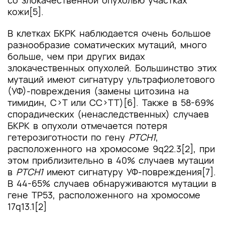
со злокачественной опухолью участках
кожи[5].
В клетках БКРК наблюдается очень большое
разнообразие соматических мутаций, много
больше, чем при других видах
злокачественных опухолей. Большинство этих
мутаций имеют сигнатуру ультрафиолетового
(УФ)-повреждения (замены цитозина на
тимидин, C>T или CC>TT)[6]. Также в 58-69%
спорадических (ненаследственных) случаев
БКРК в опухоли отмечается потеря
гетерозиготности по гену
PTCH1
,
расположенного на хромосоме 9q22.3[2], при
этом приблизительно в 40% случаев мутации
в
PTCH1
имеют сигнатуру УФ-повреждения[7].
В 44-65% случаев обнаруживаются мутации в
гене TP53, расположенного на хромосоме
17q13.1[2]