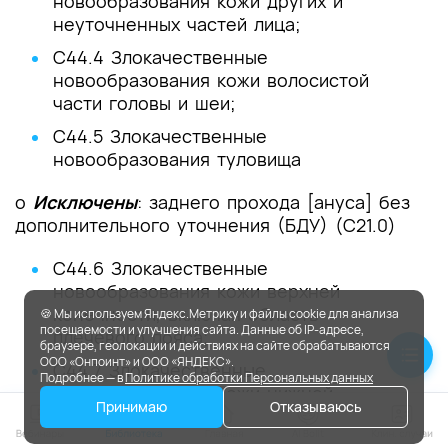
новообразования кожи других и
неуточненных частей лица;
C44.4 Злокачественные
новообразования кожи волосистой
части головы и шеи;
C44.5 Злокачественные
новообразования туловища
o
Исключены
: заднего прохода [ануса] без
дополнительного уточнения (БДУ) (C21.0)
C44.6 Злокачественные
новообразования кожи верхней
конечности, включая область
🍪 Мы используем Яндекс.Метрику и файлы cookie для анализа
посещаемости и улучшения сайта. Данные об IP-адресе,
плечевого пояса;
браузере, геолокации и действиях на сайте обрабатываются
ООО «Онпоинт» и ООО «ЯНДЕКС».
C44.7 Злокачественные
Подробнее — в
Политике обработки Персональных данных
новообразования кожи нижней
Принимаю
Отказываюсь
конечности, включая тазобедренную
область;