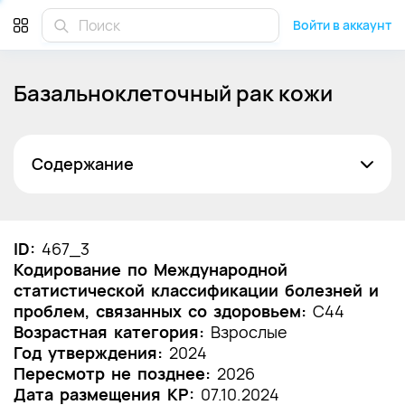
Войти в аккаунт
Базальноклеточный рак кожи
Содержание
Список сокращений
Термины и определения
ID:
467_3
Кодирование по Международной
1. Краткая информация по заболеванию или
статистической классификации болезней и
состоянию (группы заболеваний или
проблем, связанных со здоровьем:
состояний)
C44
Возрастная категория:
Взрослые
1.1 Определение заболевания или состояния
Год утверждения:
2024
(группы заболеваний или состояний)
Пересмотр не позднее:
2026
Дата размещения КР:
07.10.2024