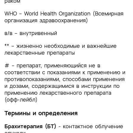
раком
и другие оценочные инструменты состояния
пациента, приведенные в клинических
WHO – World Health Organization (Всемирная
рекомендациях
организация здравоохранения)
Приложение Г1. Шкала оценки тяжести
в/в – внутривенный
состояния пациента по версии ВОЗ/ECOG
[260]
** – жизненно необходимые и важнейшие
лекарственные препараты
# – препарат, применяющийся не в
соответствии с показаниями к применению и
противопоказаниями, способами применения
и дозами, содержащимися в инструкции по
применению лекарственного препарата
(офф-лейбл)
Термины и определения
Брахитерапия (БТ)
- контактное облучение