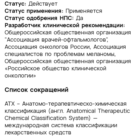
1.2 Этиология и патогенез заболевания или
Статус:
Действует
состояния (группы заболеваний или
Статус применения:
Применяется
состояний)
Статус одобрения НПС:
Да
Разработчик клинической рекомендации:
1.3 Эпидемиология заболевания или состояния
Общероссийская общественная организация
(группы заболеваний или состояний)
"Ассоциация врачей-офтальмологов",
Ассоциация онкологов России, Ассоциация
1.4 Особенности кодирования заболевания или
специалистов по проблемам меланомы,
состояния (группы заболеваний или
Общероссийская общественная организация
состояний) по Международной
«Российское общество клинической
статистической классификации болезней и
проблем, связанных со здоровьем
онкологии»
1.5 Классификация заболевания или состояния
Список сокращений
(группы заболеваний или состояний)
АТХ – Анатомо-терапевтическо-химическая
1.6 Клиническая картина заболевания или
классификация (англ. Anatomical Therapeutic
состояния (группы заболеваний или
Chemical Classification System) —
состояний)
международная система классификации
лекарственных средств
2. Диагностика заболевания или состояния