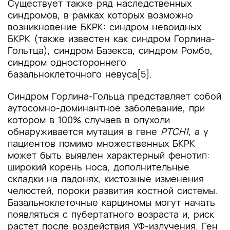
Существует также ряд наследственных
синдромов, в рамках которых возможно
возникновение БКРК: синдром невоидных
БКРК (также известен как синдром Горлина-
Гольтца), синдром Базекса, синдром Ромбо,
синдром одностороннего
базальноклеточного невуса[5].
Синдром Горлина-Гольца представляет собой
аутосомно-доминантное заболевание, при
котором в 100% случаев в опухоли
обнаруживается мутация в гене
PTCH1
, а у
пациентов помимо множественных БКРК
может быть выявлен характерный фенотип:
широкий корень носа, дополнительные
складки на ладонях, кистозные изменения
челюстей, пороки развития костной системы.
Базальноклеточные карциномы могут начать
появляться с пубертатного возраста и, риск
растет после воздействия УФ-излучения. Ген