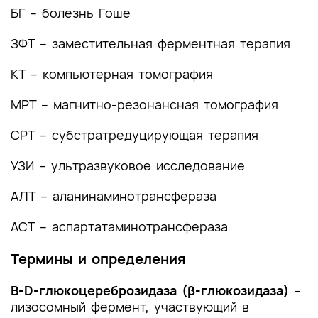
(группы заболеваний или состояний)
БГ – болезнь Гоше
медицинские показания и противопоказания к
применению методов диагностики
ЗФТ – заместительная ферментная терапия
2.1 Жалобы и анамнез
КТ – компьютерная томография
2.2 Физикальное обследование
МРТ – магнитно-резонансная томография
2.3 Лабораторные диагностические
СРТ – субстратредуцирующая терапия
исследования
УЗИ – ультразвуковое исследование
2.4 Инструментальные диагностические
исследования
АЛТ – аланинаминотрансфераза
2.5 Иные диагностические исследования
АСТ – аспартатаминотрансфераза
3. Лечение, включая медикаментозную и
Термины и определения
немедикаментозную терапии, диетотерапию,
обезболивание, медицинские показания и
Β-D-глюкоцереброзидаза (β-глюкозидаза)
–
противопоказания к применению методов
лизосомный фермент, участвующий в
лечения