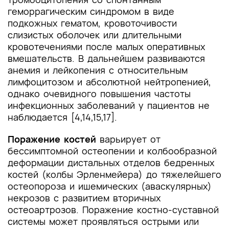
геморрагическим синдромом в виде
подкожных гематом, кровоточивости
слизистых оболочек или длительными
кровотечениями после малых оперативных
вмешательств. В дальнейшем развиваются
анемия и лейкопения с относительным
лимфоцитозом и абсолютной нейтропенией,
однако очевидного повышения частоты
инфекционных заболеваний у пациентов не
наблюдается [4,14,15,17].
Поражение костей
варьирует от
бессимптомной остеопении и колбообразной
деформации дистальных отделов бедренных
костей (колбы Эрленмейера) до тяжелейшего
остеопороза и ишемических (аваскулярных)
некрозов с развитием вторичных
остеоартрозов. Поражение костно-суставной
системы может проявляться острыми или