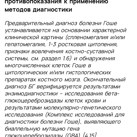
противопоказания к применению
методов диагностики
Предварительный диагноз болезни Гоше
устанавливается на основании характерной
клинической картины (спленомегалия и/или
гепатомегалия, 1-3 ростковая цитопения,
признаки вовлечения костно-суставной
системы, см. раздел 1.6) и обнаружения
многочисленных клеток Гоше в
цитологических и/или гистологических
препаратах костного мозга. Окончательный
диагноз БГ верифицируется результатами
энзимодиагностики – исследования бета-
глюкоцереброзидазы клеток крови и
результатами молекулярно-генетического
исследования (Комплекс исследований для
диагностики болезни Гоше), выявляющего
биаллельную мутацию гена
глюкоцереброзидазы (GBA) [4,15].