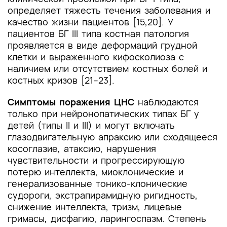
определяет тяжесть течения заболевания и
качество жизни пациентов [15,20]. У
пациентов БГ III типа костная патология
проявляется в виде деформаций грудной
клетки и выраженного кифосколиоза с
наличием или отсутствием костных болей и
костных кризов [21–23].
Симптомы поражения ЦНС
наблюдаются
только при нейронопатических типах БГ у
детей (типы II и III) и могут включать
глазодвигательную апраксию или сходящееся
косоглазие, атаксию, нарушения
чувствительности и прогрессирующую
потерю интеллекта, миоклонические и
генерализованные тонико-клонические
судороги, экстрапирамидную ригидность,
снижение интеллекта, тризм, лицевые
гримасы, дисфагию, ларингоспазм. Степень