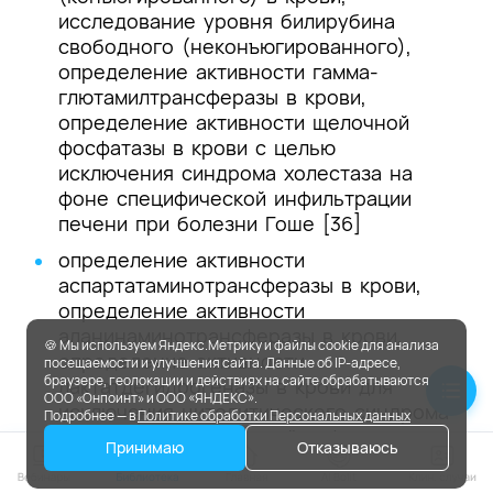
исследование уровня билирубина
свободного (неконъюгированного),
определение активности гамма-
глютамилтрансферазы в крови,
определение активности щелочной
фосфатазы в крови c целью
исключения синдрома холестаза на
фоне специфической инфильтрации
печени при болезни Гоше [36]
определение активности
аспартатаминотрансферазы в крови,
определение активности
аланинаминотрансферазы в крови,
🍪 Мы используем Яндекс.Метрику и файлы cookie для анализа
определение активности
посещаемости и улучшения сайта. Данные об IP-адресе,
браузере, геолокации и действиях на сайте обрабатываются
лактатдегидрогеназы в крови для
ООО «Онпоинт» и ООО «ЯНДЕКС».
исключения цитолитического синдрома
Подробнее — в
Политике обработки Персональных данных
на фоне специфической инфильтрации
Принимаю
Отказываюсь
печени при болезни Гоше [36,37];