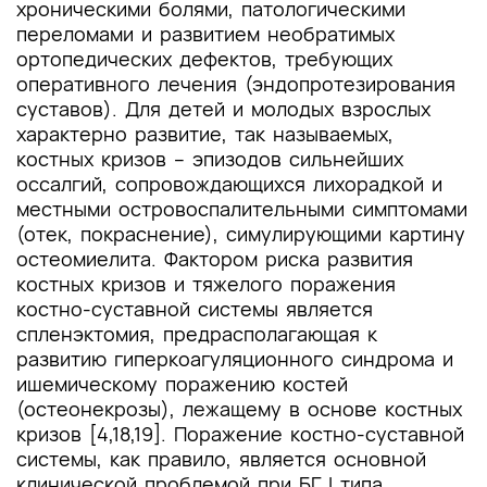
хроническими болями, патологическими
переломами и развитием необратимых
ортопедических дефектов, требующих
оперативного лечения (эндопротезирования
суставов). Для детей и молодых взрослых
характерно развитие, так называемых,
костных кризов – эпизодов сильнейших
оссалгий, сопровождающихся лихорадкой и
местными островоспалительными симптомами
(отек, покраснение), симулирующими картину
остеомиелита. Фактором риска развития
костных кризов и тяжелого поражения
костно-суставной системы является
спленэктомия, предрасполагающая к
развитию гиперкоагуляционного синдрома и
ишемическому поражению костей
(остеонекрозы), лежащему в основе костных
кризов [4,18,19]. Поражение костно-суставной
системы, как правило, является основной
клинической проблемой при БГ I типа,