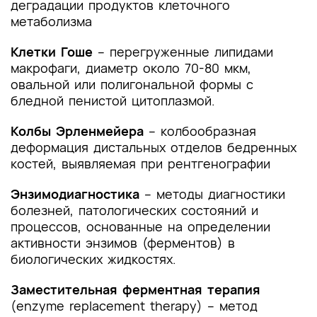
деградации продуктов клеточного
4. Медицинская реабилитация и санаторно-
метаболизма
курортное лечение, медицинские показания и
противопоказания к применению методов
Клетки Гоше
– перегруженные липидами
медицинской реабилитации, в том числе
макрофаги, диаметр около 70-80 мкм,
основанных на использовании природных
овальной или полигональной формы с
лечебных факторов
бледной пенистой цитоплазмой.
5. Профилактика и диспансерное наблюдение,
Колбы Эрленмейера
– колбообразная
медицинские показания и противопоказания к
деформация дистальных отделов бедренных
применению методов профилактики
костей, выявляемая при рентгенографии
6. Организация оказания медицинской помощи
Энзимодиагностика
– методы диагностики
болезней, патологических состояний и
7. Дополнительная информация (в том числе
процессов, основанные на определении
факторы, влияющие на исход заболевания или
активности энзимов (ферментов) в
состояния)
биологических жидкостях.
Критерии оценки качества медицинской
Заместительная ферментная терапия
помощи
(enzyme replacement therapy) – метод