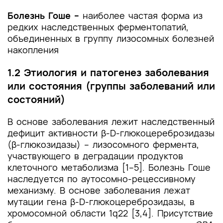
и другие оценочные инструменты состояния
Болезнь Гоше –
наиболее частая форма из
пациента, приведенные в клинических
редких наследственных ферментопатий,
рекомендациях
объединенных в группу лизосомных болезней
накопления
1.2 Этиология и патогенез заболевания
или состояния (группы заболеваний или
состояний)
В основе заболевания лежит наследственный
дефицит активности β-D-глюкоцереброзидазы
(β-глюкозидазы) – лизосомного фермента,
участвующего в деградации продуктов
клеточного метаболизма [1–5]. Болезнь Гоше
наследуется по аутосомно-рецессивному
механизму. В основе заболевания лежат
мутации гена β-D-глюкоцереброзидазы, в
хромосомной области 1q22 [3,4]. Присутствие