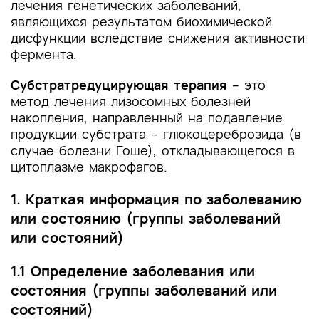
лечения генетических заболеваний,
Список литературы
являющихся результатом биохимической
Приложение А1. Состав рабочей группы по
дисфункции вследствие снижения активности
разработке и пересмотру клинических
фермента.
рекомендаций
Субстратредуцирующая терапия
– это
Приложение А2. Методология разработки
метод лечения лизосомных болезней
клинических рекомендаций
накопления, направленный на подавление
продукции субстрата – глюкоцереброзида (в
Приложение А3. Справочные материалы,
случае болезни Гоше), откладывающегося в
включая соответствие показаний к
цитоплазме макрофагов.
применению и противопоказаний, способов
применения и доз лекарственных препаратов,
1. Краткая информация по заболеванию
инструкции по применению лекарственного
или состоянию (группы заболеваний
препарата
или состояний)
Приложение Б. Алгоритмы действий врача
1.1 Определение заболевания или
Приложение В. Информация для пациента
состояния (группы заболеваний или
состояний)
Приложение Г1-ГN. Шкалы оценки, вопросники