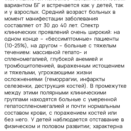
вариантом БГ и встречается как у детей, так
и у взрослых. Средний возраст больных в
момент манифестации заболевания
составляет от 30 до 40 лет. Спектр
клинических проявлений очень широкий: на
одном конце – «бессимптомные» пациенты
(10-25%), на другом – больные с тяжелым
течением: массивной гепато- и
спленомегалией, глубокой анемией и
тромбоцитопенией, выраженным истощением
и тяжелыми, угрожающими жизни
осложнениями (геморрагии, инфаркты
селезенки, деструкция костей). В промежутке
между этими полярными клиническими
группами находятся больные с умеренной
гепатоспленомегалией и почти нормальным
составом крови, с поражением костей или
без него. У детей наблюдается отставание в
физическом и половом развитии; характерна