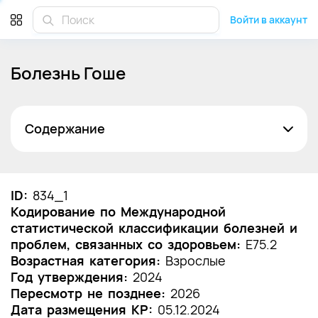
Войти в аккаунт
Болезнь Гоше
Содержание
Список сокращений
Термины и определения
ID:
834_1
Кодирование по Международной
1. Краткая информация по заболеванию или
статистической классификации болезней и
состоянию (группы заболеваний или
проблем, связанных со здоровьем:
состояний)
E75.2
Возрастная категория:
Взрослые
1.1 Определение заболевания или состояния
Год утверждения:
2024
(группы заболеваний или состояний)
Пересмотр не позднее:
2026
Дата размещения КР:
05.12.2024