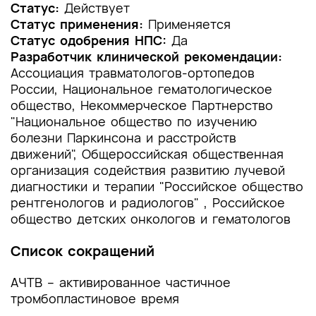
1.2 Этиология и патогенез заболевания или
Статус:
Действует
состояния (группы заболеваний или
Статус применения:
Применяется
состояний)
Статус одобрения НПС:
Да
Разработчик клинической рекомендации:
1.3 Эпидемиология заболевания или состояния
Ассоциация травматологов-ортопедов
(группы заболеваний или состояний)
России, Национальное гематологическое
общество, Некоммерческое Партнерство
1.4 Особенности кодирования заболевания или
"Национальное общество по изучению
состояния (группы заболеваний или
болезни Паркинсона и расстройств
состояний) по Международной
движений", Общероссийская общественная
статистической классификации болезней и
проблем, связанных со здоровьем
организация содействия развитию лучевой
диагностики и терапии "Российское общество
1.5 Классификация заболевания или состояния
рентгенологов и радиологов" , Российское
(группы заболеваний или состояний)
общество детских онкологов и гематологов
1.6 Клиническая картина заболевания или
Список сокращений
состояния (группы заболеваний или
состояний)
АЧТВ – активированное частичное
тромбопластиновое время
2. Диагностика заболевания или состояния