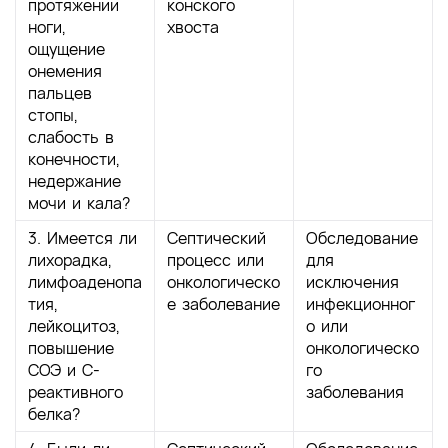
протяжении
конского
ноги,
хвоста
ощущение
онемения
пальцев
стопы,
слабость в
конечности,
недержание
мочи и кала?
3. Имеется ли
Септический
Обследование
лихорадка,
процесс или
для
лимфоаденопа
онкологическо
исключения
тия,
е заболевание
инфекционног
лейкоцитоз,
о или
повышение
онкологическо
СОЭ и С-
го
реактивного
заболевания
белка?