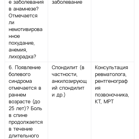
е заболевания
заболевание
в анамнезе?
Отмечается
ли
немотивирова
нное
похудание,
анемия,
лихорадка?
6. Появление
Спондилит (в
Консультация
болевого
частности,
ревматолога,
синдрома
анкилозирующ
рентгенограф
отмечается в
ий спондилит
ия
раннем
и др.)
позвоночника,
возрасте (до
КТ, МРТ
25 лет)? Боль
в спине
продолжается
в течение
длительного