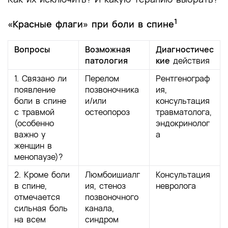
1
«Красные флаги» при боли в спине
Вопросы
Возможная
Диагностичес
патология
кие
действия
1. Связано ли
Перелом
Рентгенограф
появление
позвоночника
ия,
боли в спине
и/или
консультация
с травмой
остеопороз
травматолога,
(особенно
эндокринолог
важно у
а
женщин в
менопаузе)?
2. Кроме боли
Люмбоишиалг
Консультация
в спине,
ия, стеноз
невролога
отмечается
позвоночного
сильная боль
канала,
на всем
синдром