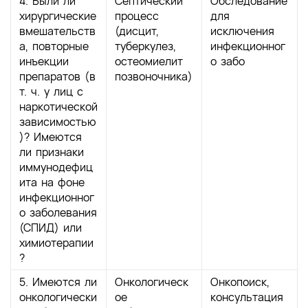
4. Были ли
Септический
Обследование
хирургические
процесс
для
вмешательств
(дисцит,
исключения
а, повторные
туберкулез,
инфекционног
инъекции
остеомиелит
о забо
препаратов (в
позвоночника)
т. ч. у лиц с
наркотической
зависимостью
)? Имеются
ли признаки
иммунодефиц
ита на фоне
инфекционног
о заболевания
(СПИД) или
химиотерапии
?
5. Имеются ли
Онкологическ
Онкопоиск,
онкологически
ое
консультация