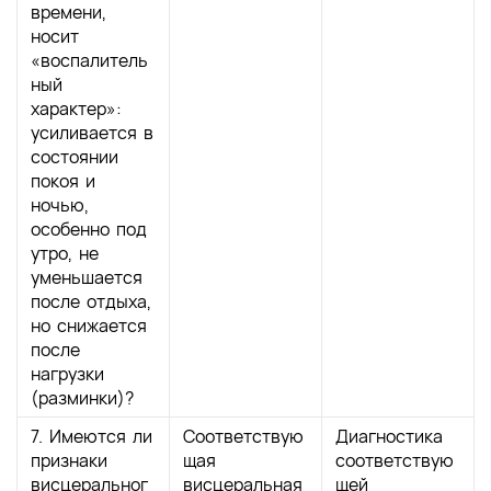
времени,
носит
«воспалитель
ный
характер»:
усиливается в
состоянии
покоя и
ночью,
особенно под
утро, не
уменьшается
после отдыха,
но снижается
после
нагрузки
(разминки)?
7. Имеются ли
Соответствую
Диагностика
признаки
щая
соответствую
висцеральног
висцеральная
щей