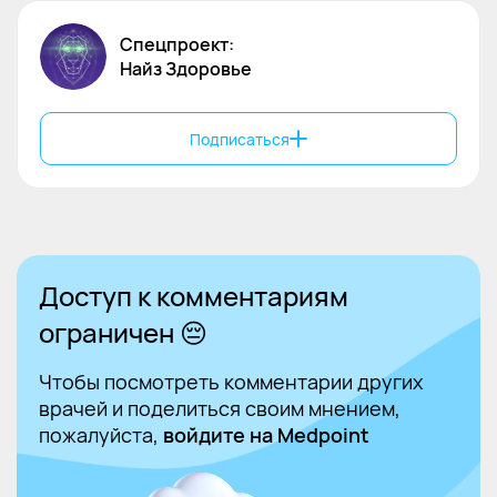
risk of cerebrovascular events in patients
with osteoarthritis: a nested case-control
Спецпроект:
study. Intern Emerg Med. 2016;11(1):49-59.
Найз
Здоровье
doi: 10.1007/s11739-015-1288-3.
5. А.Е. Каратеев «Российский опыт
применения нимесулида: обзор
Подписаться
клинических испытаний» Consilium
medicum Том 13 No 9. C. Mattia, S. Ciarcia,
A. Muhindo, F. Coluzzi «Nimesulide 25 anni
dopo» Minerva Med. 2010. Vol. 101. Р. 285–
293.
Доступ к комментариям
ограничен 😔
Чтобы посмотреть комментарии других
врачей и поделиться своим мнением,
пожалуйста,
войдите на Medpoint