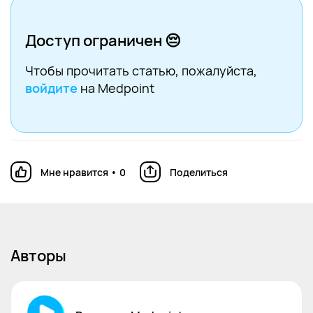
diabetes: A multicommunity-based cross-
sectional study. Diabetes Research and
Доступ ограничен 😔
Clinical Practice. 2023.
Чтобы прочитать статью
, пожалуйста,
войдите
на Medpoint
Мне нравится
•
0
Поделиться
Авторы