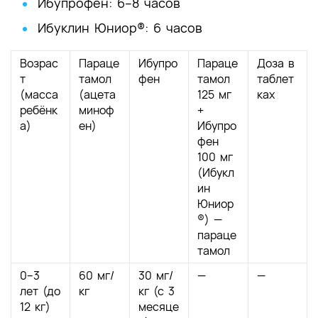
Ибупрофен: 6–8 часов
Ибуклин Юниор®: 6 часов
Возрас
Параце
Ибупро
Параце
Доза в
т
тамол
фен
тамол
таблет
(масса
(ацета
125 мг
ках
ребёнк
миноф
+
а)
ен)
Ибупро
фен
100 мг
(Ибукл
ин
Юниор
®) —
параце
тамол
0–3
60 мг/
30 мг/
—
—
лет (до
кг
кг (с 3
12 кг)
месяце