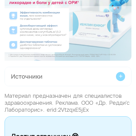
Источники
Материал предназначен для специалистов
1. De Dios J. G. et al. Perceptions and
здравоохранения. Реклама. ООО «Др. Редди'с
attitudes of pediatricians and families with
Лабораторис». erid:2VtzqxE5jEx
regard to pediatric medication errors at
home //BMC pediatrics. – 2023. – Т. 23. –
№. 1. – С. 380
2. Hoyle Jr J. D. et al. Medication dosing