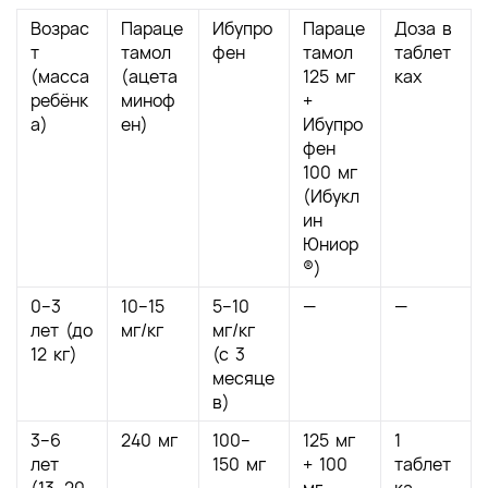
Возрас
Параце
Ибупро
Параце
Доза в
т
тамол
фен
тамол
таблет
(масса
(ацета
125 мг
ках
ребёнк
миноф
+
а)
ен)
Ибупро
фен
100 мг
(Ибукл
ин
Юниор
®)
0–3
10–15
5–10
—
—
лет (до
мг/кг
мг/кг
12 кг)
(с 3
месяце
в)
3–6
240 мг
100–
125 мг
1
лет
150 мг
+ 100
таблет
(13–20
мг
ка