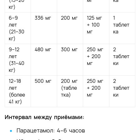
кг)
6–9
336 мг
200 мг
125 мг
1
лет
+ 100
таблет
(21–30
мг
ка
кг)
9–12
480 мг
300 мг
250 мг
2
лет
+ 200
таблет
(31–40
мг
ки
кг)
12–18
500 мг
200 мг
250 мг
2
лет
(табле
+ 200
таблет
(более
тка)
мг
ки
41 кг)
Интервал между приёмами:
Парацетамол: 4–6 часов