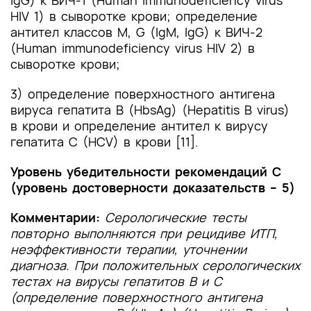
HIV 1) в сыворотке крови; определение
антител классов M, G (IgM, IgG) к ВИЧ-2
(Human immunodeficiency virus HIV 2) в
сыворотке крови;
3) определение поверхностного антигена
вируса гепатита B (HbsAg) (Hepatitis B virus)
в крови и определение антител к вирусу
гепатита C (HCV) в крови [11].
Уровень убедительности рекомендаций C
(уровень достоверности доказательств – 5)
Комментарии:
Серологические тесты
повторно выполняются при рецидиве ИТП,
неэффективности терапии, уточнении
диагноза. При положительных серологических
тестах на вирусы гепатитов В и С
(определение поверхностного антигена