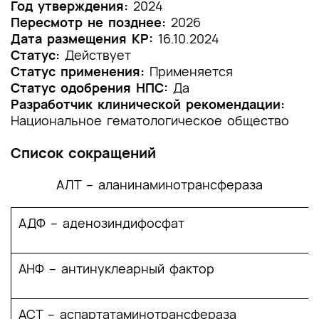
1.1 Определение заболевания или состояния
Год утверждения:
2024
(группы заболеваний или состояний)
Пересмотр не позднее:
2026
Дата размещения КР:
16.10.2024
1.2 Этиология и патогенез заболевания или
Статус:
Действует
состояния (группы заболеваний или
Статус применения:
Применяется
состояний)
Статус одобрения НПС:
Да
Разработчик клинической рекомендации:
1.3 Эпидемиология заболевания или состояния
Национальное гематологическое общество
(группы заболеваний или состояний)
Список сокращений
1.4 Особенности кодирования заболевания или
состояния (группы заболеваний или
АЛТ – аланинаминотрансфераза
состояний) по Международной
статистической классификации болезней и
проблем, связанных со здоровьем
АДФ – аденозиндифосфат
1.5 Классификация заболевания или состояния
(группы заболеваний или состояний)
АНФ – антинуклеарный фактор
1.6 Клиническая картина заболевания или
состояния (группы заболеваний или
АСТ – аспартатаминотрансфераза