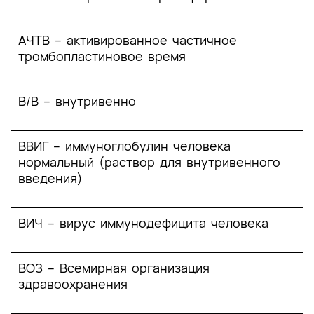
состояний)
2. Диагностика заболевания или состояния
АЧТВ – активированное частичное
(группы заболеваний или состояний)
тромбопластиновое время
медицинские показания и противопоказания к
применению методов диагностики
В/В – внутривенно
2.1 Жалобы и анамнез
2.2 Физикальное обследование
ВВИГ – иммуноглобулин человека
нормальный (раствор для внутривенного
2.3 Лабораторные диагностические
введения)
исследования
2.4 Инструментальные диагностические
ВИЧ – вирус иммунодефицита человека
исследования
2.5 Иные диагностические исследования
ВОЗ – Всемирная организация
здравоохранения
3. Лечение, включая медикаментозную и
немедикаментозную терапии, диетотерапию,