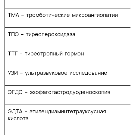
ТМА – тромботические микроангиопатии
ТПО – тиреопероксидаза
ТТГ – тиреотропный гормон
УЗИ – ультразвуковое исследование
ЭГДС – эзофагогастродуоденоскопия
ЭДТА – этилендиаминтетрауксусная
кислота