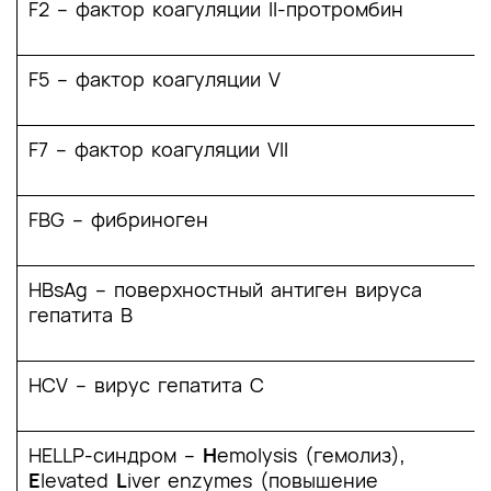
F2 – фактор коагуляции II-протромбин
F5 – фактор коагуляции V
F7 – фактор коагуляции VII
FBG – фибриноген
HBsAg – поверхностный антиген вируса
гепатита В
HCV – вирус гепатита C
HELLP-синдром –
H
emolysis (гемолиз),
E
lеvated
L
iver enzymes (повышение