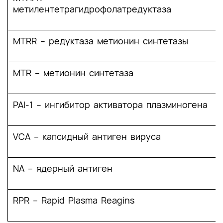
метилентетрагидрофолатредуктаза
MTRR – редуктаза метионин синтетазы
MTR – метионин синтетаза
PAI-1 – ингибитор активатора плазминогена
VCA – капсидный антиген вируса
NA – ядерный антиген
RPR – Rapid Plasma Reagins