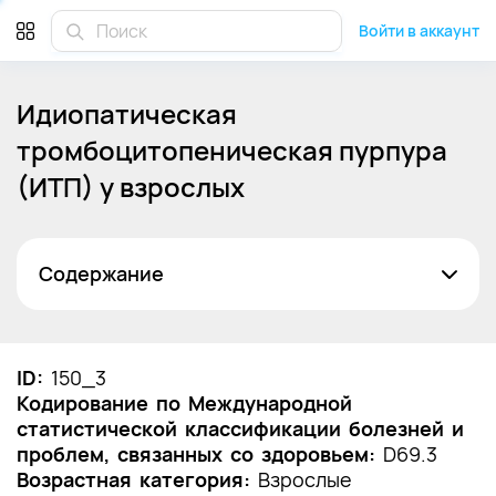
Войти в аккаунт
Идиопатическая
тромбоцитопеническая пурпура
(ИТП) у взрослых
Содержание
Список сокращений
Термины и определения
ID:
150_3
Кодирование по Международной
1. Краткая информация по заболеванию или
статистической классификации болезней и
состоянию (группы заболеваний или
проблем, связанных со здоровьем:
состояний)
D69.3
Возрастная категория:
Взрослые