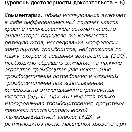
(уровень достоверности доказательств – 5)
Комментарии:
объем исследования включает
в себя
дифференциальный подсчет клеток
крови с использованием автоматического
анализатора; определение количества
ретикулоцитов, исследование морфологии
эритроцитов, тромбоцитов, нейтрофилов по
мазку, скорости оседания эритроцитов (СОЭ);
необходимо обращать внимание на наличие
агрегатов тромбоцитов для исключения
тромбоцитопении потребления и «ложной»
тромбоцитопении при использовании
консерванта этилендиаминтетрауксусная
кислота (ЭДТА).
При ИТП имеется только
изолированная тромбоцитопения,
д
опустимы
признаки постгеморрагической
железодефицитной анемии (ЖДА) и
ретикулоцитоз после массивной кровопотери.