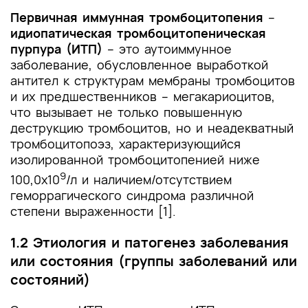
Первичная иммунная тромбоцитопения
–
идиопатическая тромбоцитопеническая
пурпура
(ИТП)
– это аутоиммунное
заболевание, обусловленное выработкой
антител к структурам мембраны тромбоцитов
и их предшественников – мегакариоцитов,
что вызывает не только повышенную
деструкцию тромбоцитов, но и неадекватный
тромбоцитопоэз, характеризующийся
изолированной тромбоцитопенией ниже
9
100,0х10
/л и наличием/отсутствием
геморрагического синдрома различной
степени выраженности [1].
1.2 Этиология и патогенез заболевания
или состояния (группы заболеваний или
состояний)