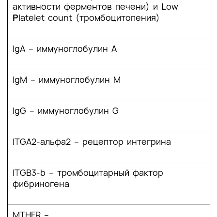
активности ферментов печени) и
L
оw
P
lаtelet соunt (тромбоцитопения)
IgA – иммуноглобулин A
IgM – иммуноглобулин М
IgG – иммуноглобулин G
ITGA2-альфа2 – рецептор интегрина
ITGB3-b – тромбоцитарный фактор
фибриногена
MTHFR –