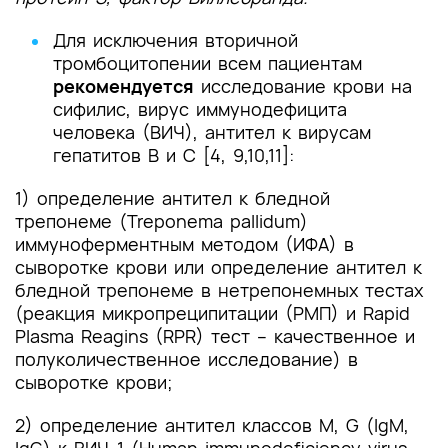
Для исключения вторичной
тромбоцитопении всем пациентам
рекомендуется
исследование крови на
сифилис, вирус иммунодефицита
человека (ВИЧ), антител к вирусам
гепатитов В и С [4, 9,10,11]:
1) определение антител к бледной
трепонеме (Treponema pallidum)
иммуноферментным методом (ИФА) в
сыворотке крови или определение антител к
бледной трепонеме в нетрепонемных тестах
(реакция микропреципитации (РМП) и Rapid
Plasma Reagins (RPR) тест – качественное и
полуколичественное исследование) в
сыворотке крови;
2) определение антител классов M, G (IgM,
IgG) к ВИЧ-1 (Human immunodeficiency virus