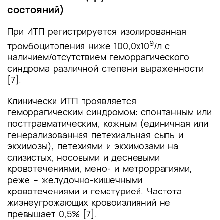
состояний)
При ИТП регистрируется изолированная
9
тромбоцитопения ниже 100,0х10
/л с
наличием/отсутствием геморрагического
синдрома различной степени выраженности
[7].
Клинически ИТП проявляется
геморрагическим синдромом: спонтанным или
посттравматическим, кожным (единичная или
генерализованная петехиальная сыпь и
экхимозы), петехиями и экхимозами на
слизистых, носовыми и десневыми
кровотечениями, мено- и метроррагиями,
реже – желудочно-кишечными
кровотечениями и гематурией. Частота
жизнеугрожающих кровоизлияний не
превышает 0,5% [7].