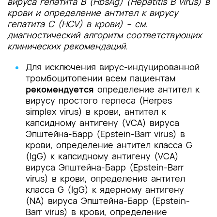
вируса гепатита B (HbsAg) (Hepatitis B virus) в
крови и определение антител к вирусу
гепатита C (HCV) в крови) – см.
диагностический алгоритм соответствующих
клинических рекомендаций.
Для исключения вирус-индуцированной
тромбоцитопении всем пациентам
рекомендуется
определение антител к
вирусу простого герпеса (Herpes
simplex virus) в крови, антител к
капсидному антигену (VCA) вируса
Эпштейна-Барр (Epstein-Barr virus) в
крови, определение антител класса G
(IgG) к капсидному антигену (VCA)
вируса Эпштейна-Барр (Epstein-Barr
virus) в крови, определение антител
класса G (IgG) к ядерному антигену
(NA) вируса Эпштейна-Барр (Epstein-
Barr virus) в крови, определение