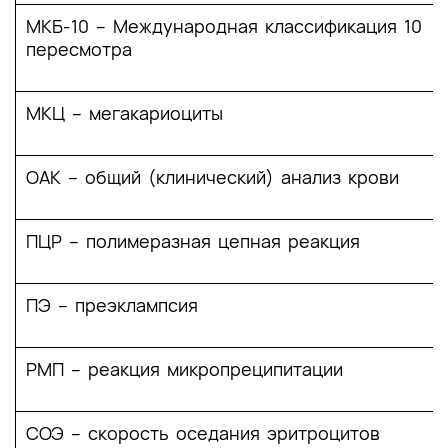
Приложение В. Информация для пациента
МКБ-10 – Международная классификация 10
пересмотра
Приложение Г1-ГN. Шкалы оценки, вопросники
и другие оценочные инструменты состояния
пациента, приведенные в клинических
МКЦ – мегакариоциты
рекомендациях
ОАК – общий (клинический) анализ крови
ПЦР – полимеразная цепная реакция
ПЭ – преэклампсия
РМП – реакция микропреципитации
СОЭ – скорость оседания эритроцитов