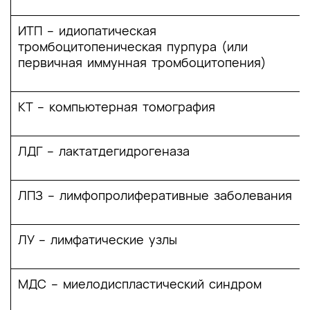
Критерии оценки качества медицинской
помощи
ИТП – идиопатическая
тромбоцитопеническая пурпура (или
Список литературы
первичная иммунная тромбоцитопения)
Приложение А1. Состав рабочей группы по
разработке и пересмотру клинических
КТ – компьютерная томография
рекомендаций
Приложение А2. Методология разработки
ЛДГ – лактатдегидрогеназа
клинических рекомендаций
Приложение А3. Справочные материалы,
ЛПЗ – лимфопролиферативные заболевания
включая соответствие показаний к
применению и противопоказаний, способов
применения и доз лекарственных препаратов,
ЛУ – лимфатические узлы
инструкции по применению лекарственного
препарата
МДС – миелодиспластический синдром
Приложение Б. Алгоритмы действий врача