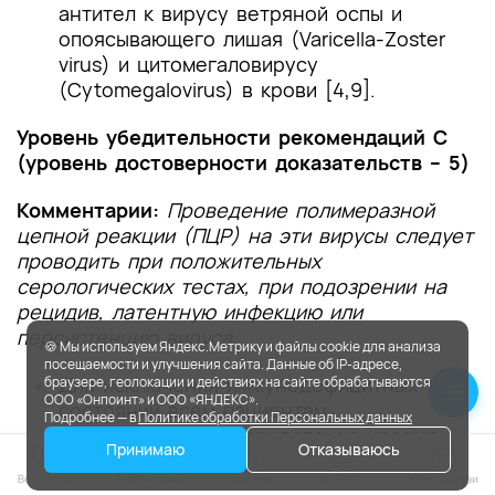
антител к вирусу ветряной оспы и
опоясывающего лишая (Varicella-Zoster
virus) и цитомегаловирусу
(Cytomegalovirus) в крови [4,9].
Уровень убедительности рекомендаций C
(уровень достоверности доказательств – 5)
Комментарии:
Проведение полимеразной
цепной реакции (ПЦР) на эти вирусы следует
проводить при положительных
серологических тестах, при подозрении на
рецидив, латентную инфекцию или
персистенцию вируса.
🍪 Мы используем Яндекс.Метрику и файлы cookie для анализа
посещаемости и улучшения сайта. Данные об IP-адресе,
Для исключения иммунодефицитных
браузере, геолокации и действиях на сайте обрабатываются
ООО «Онпоинт» и ООО «ЯНДЕКС».
состояний всем пациентам
Подробнее — в
Политике обработки Персональных данных
рекомендуется
исследование уровня
Принимаю
Отказываюсь
иммуноглобулинов в крови (Ig G, M, A)
[9,11,12].