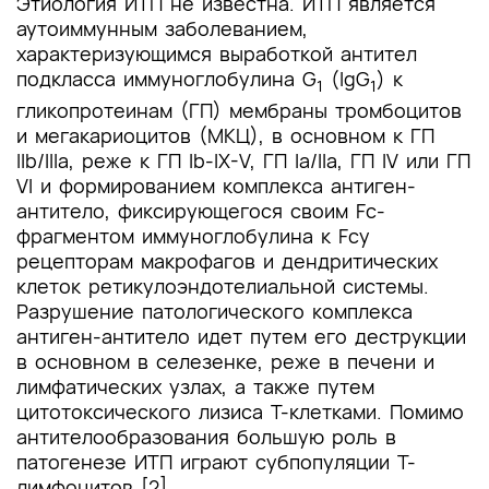
Этиология ИТП не известна. ИТП является
аутоиммунным заболеванием,
характеризующимся выработкой антител
подкласса иммуноглобулина G
(IgG
) к
1
1
гликопротеинам (ГП) мембраны тромбоцитов
и мегакариоцитов (МКЦ), в основном к ГП
IIb/IIIa, реже к ГП Ib-IX-V, ГП Ia/IIa, ГП IV или ГП
VI и формированием комплекса антиген-
антитело, фиксирующегося своим Fc-
фрагментом иммуноглобулина к Fcy
рецепторам макрофагов и дендритических
клеток ретикулоэндотелиальной системы.
Разрушение патологического комплекса
антиген-антитело идет путем его деструкции
в основном в селезенке, реже в печени и
лимфатических узлах, а также путем
цитотоксического лизиса Т-клетками. Помимо
антителообразования большую роль в
патогенезе ИТП играют субпопуляции Т-
лимфоцитов [2].