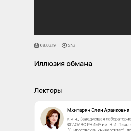
08.03.19
243
Иллюзия обмана
Лекторы
Мхитарян
Элен
Араиковна
к.м.н., Заведующая лаборатори
ФГАОУ ВО РНИМУ им. Н.И. Пиро
((Пироговский Университет), д