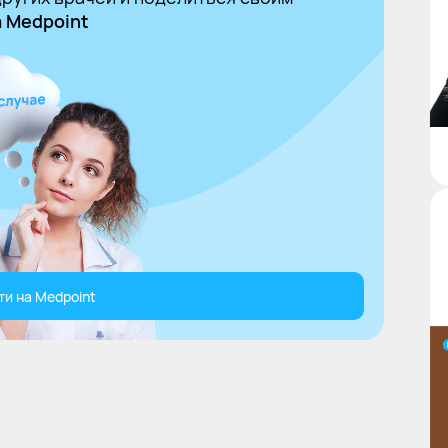
 Medpoint
ти на Medpoint