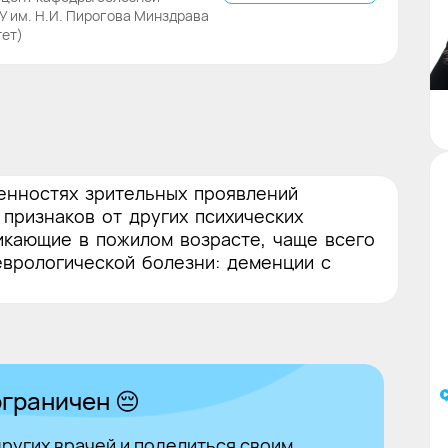
 им. Н.И. Пирогова Минздрава
тет)
енностях зрительных проявлений
 признаков от других психических
икающие в пожилом возрасте, чаще всего
еврологической болезни: деменции с
граничен 😔
ругих врачей и поделиться своим