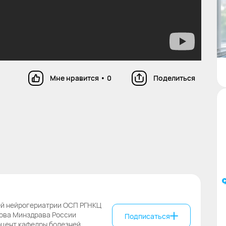
Мне нравится
•
0
Поделиться
ей нейрогериатрии ОСП РГНКЦ
гова Минздрава России
Подписаться
оцент кафедры болезней