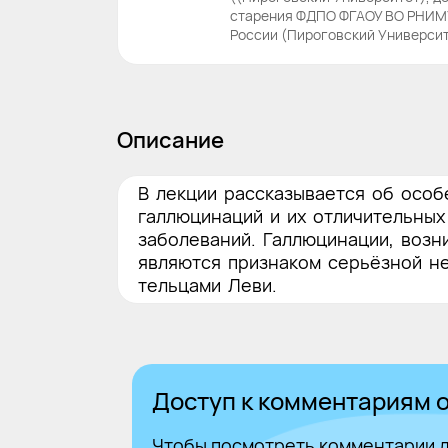
старения ФДПО ФГАОУ ВО РНИМУ
России (Пироговский Универси
Описание
В лекции рассказывается об особ
галлюцинаций и их отличительных
заболеваний. Галлюцинации, возн
являются признаком серьёзной н
тельцами Леви.
Доступ к комментариям о
Чтобы посмотреть комментарии д