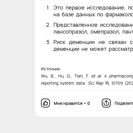
Это первое исследование, п
на базе данных по фармаколо
Представленное исследовани
лансопразол, омепразол, па
Риск деменции не связан с
деменции не может рассматр
Источник:
Wu, B., Hu, Q., Tian, F.
et al.
A pharmacovigi
reporting system data.
Sci Rep
11,
10709 (20
Мне нравится
•
0
Поделит