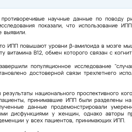
противоречивые научные данные по поводу р
исследования показали, что использование ИПП
не выявили.
что ИПП повышают уровни β-амилоида в мозге мы
иту витамина В12, обмен которого связан с когн
. завершили популяционное исследование "случ
ановлено достоверной связи трехлетнего испо
ы результаты национального проспективного ког
е пациенты, принимавшие ИПП были разделены на
олученные данные продемонстрировали умерен
ыми дисфункциями у женщин, однако авторы пр
деменции у всех пациентов, принимающих ИПП.