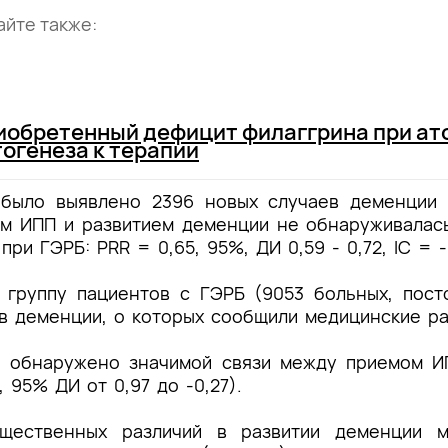
айте также:
иобретенный дефицит филаггрина при ат
тогенеза к терапии
 было выявлено 2396 новых случаев деменции
ом ИПП и развитием деменции не обнаруживалас
е при ГЭРБ:
PRR
= 0,65, 95%, ДИ 0,59 - 0,72, IC = 
 группу пациентов с ГЭРБ (9053 больных, пос
в деменции, о которых сообщили медицинские ра
ло обнаружено значимой связи между приемом И
, 95% ДИ от 0,97 до -0,27).
щественных различий в развитии деменции м