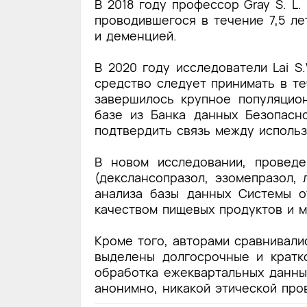
В 2018 году профессор Gray S. L
проводившегося в течение 7,5 л
и деменцией.
В 2020 году исследователи
Lai S.
средство следует принимать в т
завершилось крупное популяцио
базе из Банка данных Безопасн
подтвердить связь между исполь
В новом исследовании, провед
(декслансопразол, эзомепразол,
анализа базы данных Системы о
качеством пищевых продуктов и 
Кроме того, авторами сравнивали
выделены долгосрочные и кратк
обработка ежеквартальных данны
анонимно, никакой этической про