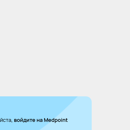
йста,
войдите на Medpoint