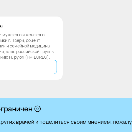
а
ки мужского и женского
ки г. Твери, доцент
пии и семейной медицины
и, член российской группы
нию H. pylori (HP-EUREG).
граничен 😔
ругих врачей и поделиться своим мнением, пожалу