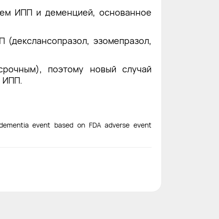
ием ИПП и деменцией, основанное
 (декслансопразол, эзомепразол,
срочным), поэтому новый случай
 ИПП.
 dementia event based on FDA adverse event