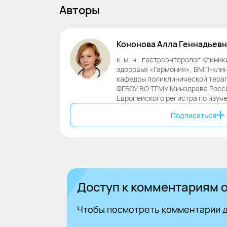
Авторы
Кононова
Алла
Геннадьевн
к. м. н., гастроэнтеролог Клини
здоровья «Гармония», ВМП-клини
кафедры поликлинической тера
ФГБОУ ВО ТГМУ Минздрава Росси
Европейского регистра по изуче
Подписаться
Доступ к комментариям о
Чтобы посмотреть комментарии д