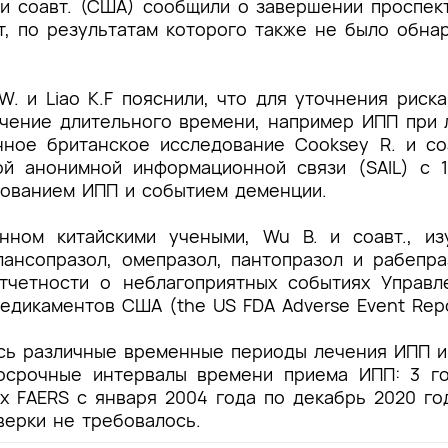
. и соавт. (США) сообщили о завершении проспек
ет, по результатам которого также не было обн
W. и Liao K.F
пояснили, что для уточнения риск
ечение длительного времени, например ИПП при 
нное британское исследование
Cooksey R. и со
ой анонимной информационной связи (SAIL) с 1
зованием ИПП и событием деменции.
енном китайскими учеными,
Wu B. и соавт.,
изу
 лансопразол, омепразол, пантопразол и рабепр
тчетности о неблагоприятных событиях Управл
медикаментов США (
the US FDA Adverse Event Rep
сь различные временные периоды лечения ИПП и
осрочные интервалы времени приема ИПП: 3 год
х FAERS с января 2004 года по декабрь 2020 го
верки не требовалось.