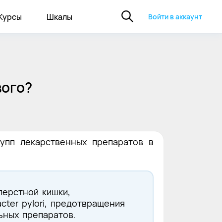
Курсы
Шкалы
Войти в аккаунт
вого?
упп лекарственных препаратов в
перстной кишки,
ter pylori, предотвращения
ьных препаратов.