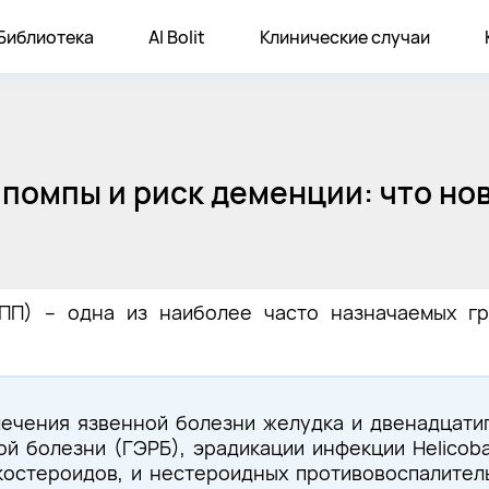
Библиотека
AI Bolit
Клинические случаи
.
помпы и риск деменции: что но
ПП) – одна из наиболее часто назначаемых гр
ечения язвенной болезни желудка и двенадцати
 болезни (ГЭРБ), эрадикации инфекции Helicobac
остероидов, и нестероидных противовоспалител