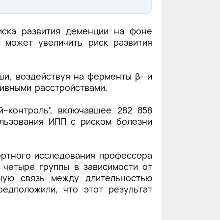
иска развития деменции на фоне
 может увеличить риск развития
ши, воздействуя на ферменты β- и
итивными расстройствами.
ай–контроль", включавшее
282 858
льзования ИПП с риском болезни
ортного исследования профессора
 четыре группы в зависимости от
ную связь между длительностью
едположили, что этот результат