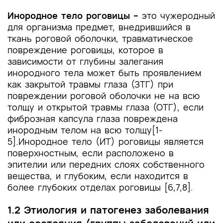
Список литературы
Инородное тело роговицы –
это чужеродный
Приложение А1. Состав рабочей группы по
для организма предмет, внедрившийся в
разработке и пересмотру клинических
ткань роговой оболочки, травматическое
рекомендаций
повреждение роговицы, которое в
зависимости от глубины залегания
Приложение А2. Методология разработки
инородного тела может быть проявлением
клинических рекомендаций
как закрытой травмы глаза (ЗТГ) при
повреждении роговой оболочки не на всю
Приложение А3. Справочные материалы,
толщу и открытой травмы глаза (ОТГ), если
включая соответствие показаний к
фиброзная капсула глаза повреждена
применению и противопоказаний, способов
инородным телом на всю толщу[1-
применения и доз лекарственных препаратов,
5].Инородное тело (ИТ) роговицы является
инструкции по применению лекарственного
поверхностным, если расположено в
препарата
эпителии или передних слоях собственного
вещества, и глубоким, если находится в
Приложение Б. Алгоритмы действий врача
более глубоких отделах роговицы [6,7,8].
Приложение В. Информация для пациента
1.2 Этиология и патогенез заболевания
Приложение Г1-ГN. Шкалы оценки, вопросники