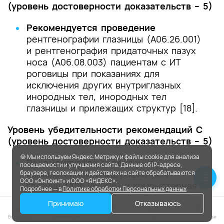
(уровень достоверности доказательств – 5)
Рекомендуется проведение
рентгенографии глазницы (A06.26.001)
и рентгенография придаточных пазух
носа (A06.08.003) пациентам с ИТ
роговицы при показаниях для
исключения других внутриглазных
инородных тел, инородных тел
глазницы и прилежащих структур [18].
Уровень убедительности рекомендаций С
(уровень достоверности доказательств – 5)
🍪 Мы используем Яндекс.Метрику и файлы cookie для анализа
Рекомендуется
проведение
посещаемости и улучшения сайта. Данные об IP-адресе,
компьютерной томографии (КТ)
браузере, геолокации и действиях на сайте обрабатываются
ООО «Онпоинт» и ООО «ЯНДЕКС».
глазниц
(
A06.26.006) и компьютерная
Подробнее — в
Политике обработки Персональных данных
томография придаточных пазух носа,
Принимаю
Отказываюсь
гортани (A06.08.007) пациентам с ИТ
роговицы со средней и тяжелой