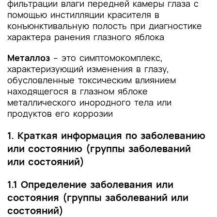
фильтрации влаги передней камеры глаза с
4. Медицинская реабилитация и санаторно-
помощью инстилляции красителя в
курортное лечение, медицинские показания и
конъюнктивальную полость при диагностике
противопоказания к применению методов
характера ранения глазного яблока
медицинской реабилитации, в том числе
основанных на использовании природных
Металлоз
– это симптомокомплекс,
лечебных факторов
характеризующий изменения в глазу,
обусловленные токсическим влиянием
5. Профилактика и диспансерное наблюдение,
находящегося в глазном яблоке
медицинские показания и противопоказания к
металлического инородного тела или
применению методов профилактики
продуктов его коррозии
6. Организация оказания медицинской помощи
1. Краткая информация по заболеванию
или состоянию (группы заболеваний
7. Дополнительная информация (в том числе
факторы, влияющие на исход заболевания или
или состояний)
состояния)
1.1 Определение заболевания или
Критерии оценки качества медицинской
состояния (группы заболеваний или
помощи
состояний)