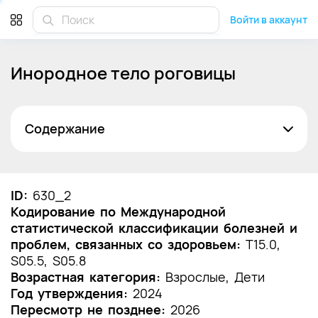
Войти в аккаунт
Инородное тело роговицы
Содержание
Список сокращений
Термины и определения
ID:
630_2
Кодирование по Международной
1. Краткая информация по заболеванию или
статистической классификации болезней и
состоянию (группы заболеваний или
проблем, связанных со здоровьем:
состояний)
T15.0,
S05.5, S05.8
1.1 Определение заболевания или состояния
Возрастная категория:
Взрослые, Дети
(группы заболеваний или состояний)
Год утверждения:
2024
Пересмотр не позднее:
2026