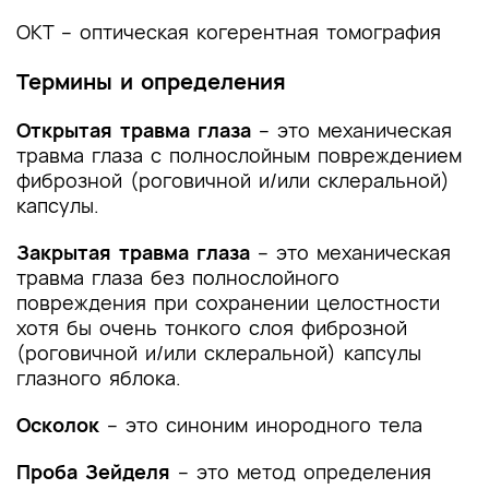
(группы заболеваний или состояний)
медицинские показания и противопоказания к
ОКТ – оптическая когерентная томография
применению методов диагностики
Термины и определения
2.1 Жалобы и анамнез
Открытая травма глаза
– это механическая
2.2 Физикальное обследование
травма глаза с полнослойным повреждением
фиброзной (роговичной и/или склеральной)
2.3 Лабораторные диагностические
капсулы.
исследования
Закрытая травма глаза
– это механическая
2.4 Инструментальные диагностические
травма глаза без полнослойного
исследования
повреждения при сохранении целостности
хотя бы очень тонкого слоя фиброзной
2.5 Иные диагностические исследования
(роговичной и/или склеральной) капсулы
глазного яблока.
3. Лечение, включая медикаментозную и
немедикаментозную терапии, диетотерапию,
Осколок
– это синоним инородного тела
обезболивание, медицинские показания и
противопоказания к применению методов
Проба Зейделя
– это метод определения
лечения