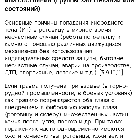
или состояния (группы заболеваний или
и другие оценочные инструменты состояния
состояний)
пациента, приведенные в клинических
рекомендациях
Основные причины попадания инородного
тела (ИТ) в роговицу в мирное время -
несчастные случаи (работа по металлу и
камню с помощью различных движущихся
механизмов без использования
индивидуальных средств защиты, бытовые
несчастные случаи, аварии на производстве,
ДТП, спортивные, детские и т.д.) [3,9,10,11].
Если травма получена при взрыве (в горно-
рудной промышленности, в боевых условиях),
как правило повреждаются оба глаза с
внедрением в фиброзную капсулу глаза
(роговицу и склеру) множественных частиц
камня песка, угля, пороха и др. При таких
поражениях часто одновременно имеются
ожоги конъюнктивы, роговицы, кожи век и