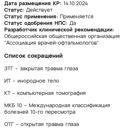
1.2 Этиология и патогенез заболевания или
Дата размещения КР:
14.10.2024
состояния (группы заболеваний или
Статус:
Действует
состояний)
Статус применения:
Применяется
Статус одобрения НПС:
Да
1.3 Эпидемиология заболевания или состояния
Разработчик клинической рекомендации:
(группы заболеваний или состояний)
Общероссийская общественная организация
"Ассоциация врачей-офтальмологов"
1.4 Особенности кодирования заболевания или
состояния (группы заболеваний или
Список сокращений
состояний) по Международной
статистической классификации болезней и
ЗТГ – закрытая травма глаза
проблем, связанных со здоровьем
ИТ – инородное тело
1.5 Классификация заболевания или состояния
(группы заболеваний или состояний)
КТ – компьютерная томография
1.6 Клиническая картина заболевания или
МКБ 10 – Международная классификация
состояния (группы заболеваний или
состояний)
болезней 10-го пересмотра
2. Диагностика заболевания или состояния
ОТГ – открытая травма глаза