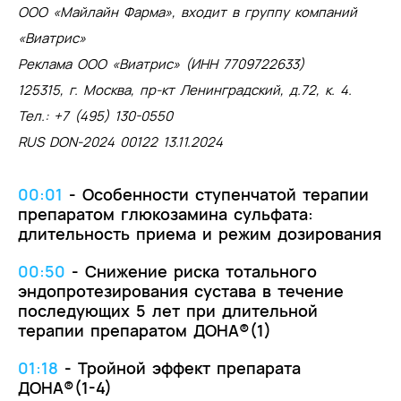
Deroisy R, Reginster JY . Total joint
ООО «Майлайн Фарма», входит в группу компаний
replacement after glucosamine sulphate
«Виатрис»
treatment in knee osteoarthritis: results
of a mean 8-year observation of patients
Реклама ООО «Виатрис» (ИНН 7709722633)
from two previous 3-year, randomised,
125315, г. Москва, пр-кт Ленинградский, д.72, к. 4.
placebo-controlled trials. Osteoarthritis
Тел.: +7 (495) 130-0550
Cartilage. 2008 Feb; 16(2):254-60
RUS DON-2024 00122 13.11.2024
2.
Общая характеристика
лекарственного препарата Дона® ЛП-
№РГ-RU. Инструкция по медицинскому
00:01
-
Особенности ступенчатой терапии
применению лекарственного препарата
препаратом глюкозамина сульфата:
Дона® П N013737/01, ЛП-001932.
длительность приема и режим дозирования
3. Reginster JY et al Long-term effects of
glucosamine sulphate on osteoarthritis
00:50
-
Снижение риска тотального
progression: a randomized placebo-
эндопротезирования сустава в течение
controlled clinical trial. Lancet
последующих 5 лет при длительной
терапии препаратом ДОНА®(1)
2001;357(9252):251-6. https:/
/doi.org/10.1016/S0140-6736(00)03610-2
01:18
-
Тройной эффект препарата
4. H Müller-Fassbender et al. Glucosamine
ДОНА®(1-4)
sulfate compared to ibuprofen in