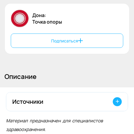
Дона:
Точка
опоры
Подписаться
Описание
Источники
1. Bruyere O, Pavelka K, Rovati LC,
Материал предназначен для специалистов
Gatterová J, Giacovelli G, Olejarová M,
здравоохранения.