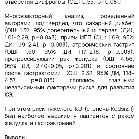
отверстия диафрагмы (ОШ: 0,55; р=0,081).
Многофакторный анализ, проведенный
авторами, подтвердил, что сахарный диабет
(ОШ: 1.52; 95% доверительный интервал (ДИ),
1.01–2.29, р=0.043), прием ИПП (ОШ: 1.69; 95%
ДИ, 1.19–2.41, р=0.003), атрофический гастрит
(ОШ: 1.60; 95% ДИ 1,17–2.18, р=0.003),
прогрессирующий рак желудка (ОШ: 4.66;
95% ДИ, 2.40–9.05, р<0.001) и состояние
после гастрэктомии (ОШ: 2.32; 95% ДИ, 1.18–
4.57, р=0.015) являлись главными
независимыми факторами риска для развития
КЭ.
При этом риск тяжелого КЭ (степень Kodsi≥II)
был наиболее высоким у пациентов с раком
желудка и гастрэктомией.
Выводы: