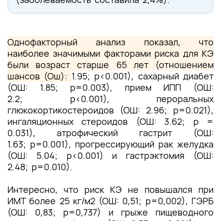
Однофакторный анализ показал, что
наиболее значимыми факторами риска для КЭ
были возраст старше 65 лет (отношением
шансов (Ош):
1.95; р<0.001), сахарный диабет
(ОШ: 1.85; р=0.003), прием ИПП (ОШ:
2.2; р<0.001), пероральных
глюкокортикостероидов (ОШ: 2.96; р=0.021),
ингаляционных стероидов (ОШ: 3.62; р =
0.031), атрофический гастрит (ОШ:
1.63; р=0.001), прогрессирующий рак желудка
(ОШ: 5.04; р<0.001) и гастрэктомия (ОШ:
2.48; р=0.010).
Интересно, что риск КЭ не повышался при
ИМТ более 25 кг/
м2
(ОШ: 0,51; р=0,002), ГЭРБ
(ОШ: 0,83; р=0,737) и грыже пищеводного