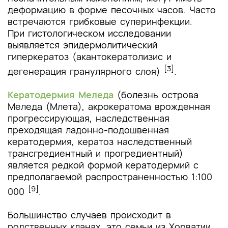
деформацию в форме песочных часов. Часто
встречаются грибковые суперинфекции.
При гистологическом исследовании
выявляется эпидермолитический
гиперкератоз (акантокератолизис и
[3]
дегенерация гранулярного слоя)
.
Кератодермия Меледа
(болезнь острова
Меледа (Млета), акрокератома врожденная
прогрессирующая, наследственная
преходящая ладонно-подошвенная
кератодермия, кератоз наследственный
трансгредиентный и прогредиентный)
является редкой формой кератодермий с
предполагаемой распространенностью 1:100
[9]
000
.
Большинство случаев происходит в
родственных кланах, это семьи из Хорватии,