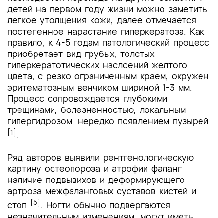
детей на первом году жизни можно заметить
легкое утолщения кожи, далее отмечается
постепенное нарастание гиперкератоза. Как
правило, к 4-5 годам патологический процесс
приобретает вид грубых, толстых
гиперкератотических наслоений желтого
цвета, с резко ограниченным краем, окружен
эритематозным венчиком шириной 1-3 мм.
Процесс сопровождается глубокими
трещинами, болезненностью, локальным
гипергидрозом, нередко появлением пузырей
[1]
.
Ряд авторов выявили рентгенологическую
картину остеопороза и атрофии фаланг,
наличие подвывихов и деформирующего
артроза межфаланговых суставов кистей и
[5]
стоп
. Ногти обычно подвергаются
незначительным изменениям, могут иметь