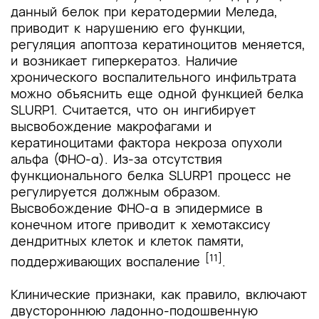
данный белок при кератодермии Меледа,
приводит к нарушению его функции,
регуляция апоптоза кератиноцитов меняется,
и возникает гиперкератоз. Наличие
хронического воспалительного инфильтрата
можно объяснить еще одной функцией белка
SLURP1. Считается, что он ингибирует
высвобождение макрофагами и
кератиноцитами фактора некроза опухоли
альфа (ФНО-α). Из-за отсутствия
функционального белка SLURP1 процесс не
регулируется должным образом.
Высвобождение ФНО-α в эпидермисе в
конечном итоге приводит к хемотаксису
дендритных клеток и клеток памяти,
[11]
поддерживающих воспаление
.
Клинические признаки, как правило, включают
двустороннюю ладонно-подошвенную