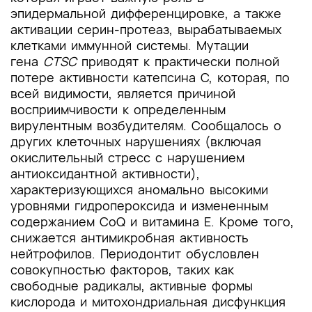
эпидермальной дифференцировке, а также
активации серин-протеаз, вырабатываемых
клетками иммунной системы. Мутации
гена
CTSC
приводят к практически полной
потере активности катепсина C, которая, по
всей видимости, является причиной
восприимчивости к определенным
вирулентным возбудителям. Сообщалось о
других клеточных нарушениях (включая
окислительный стресс с нарушением
антиоксидантной активности),
характеризующихся аномально высокими
уровнями гидропероксида и измененным
содержанием CoQ и витамина E. Кроме того,
снижается антимикробная активность
нейтрофилов. Периодонтит обусловлен
совокупностью факторов, таких как
свободные радикалы, активные формы
кислорода и митохондриальная дисфункция