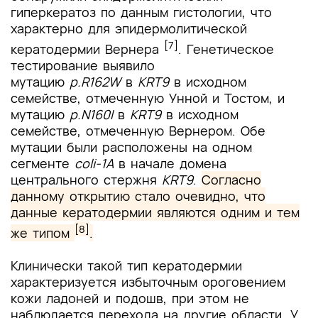
гиперкератоз по данным гистологии, что
характерно для эпидермолитической
[7]
кератодермии Вернера
. Генетическое
тестирование выявило
мутацию
p.R162W
в
KRT9
в исходном
семействе, отмеченную Унной и Тостом, и
мутацию
p.N160I
в
KRT9
в исходном
семействе, отмеченную Вернером. Обе
мутации были расположены на одном
сегменте
coli-1A
в начале домена
центрального стержня
KRT9
.
Согласно
данному открытию стало очевидно, что
данные кератодермии являются одним и тем
[8]
же типом
.
Клинически такой тип кератодермии
характеризуется избыточным ороговением
кожи ладоней и подошв, при этом не
наблюдается перехода на другие области. У