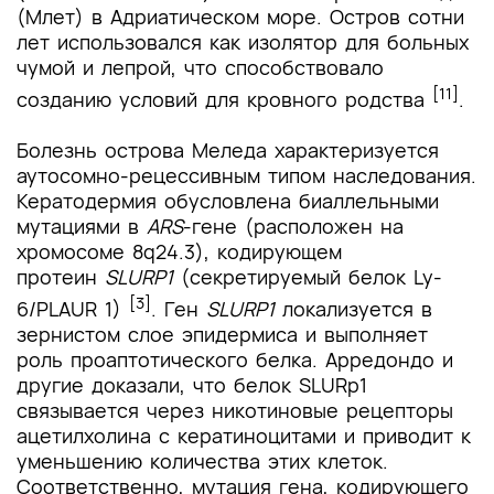
(Млет) в Адриатическом море. Остров сотни
лет использовался как изолятор для больных
чумой и лепрой, что способствовало
[11]
созданию условий для кровного родства
.
Болезнь острова Меледа характеризуется
аутосомно-рецессивным типом наследования.
Кератодермия обусловлена биаллельными
мутациями в
ARS
-гене (расположен на
хромосоме 8q24.3), кодирующем
протеин
SLURP1
(секретируемый белок Ly-
[3]
6/PLAUR 1)
. Ген
SLURP1
локализуется в
зернистом слое эпидермиса и выполняет
роль проаптотического белка. Арредондо и
другие доказали, что белок SLURр1
связывается через никотиновые рецепторы
ацетилхолина с кератиноцитами и приводит к
уменьшению количества этих клеток.
Соответственно, мутация гена, кодирующего