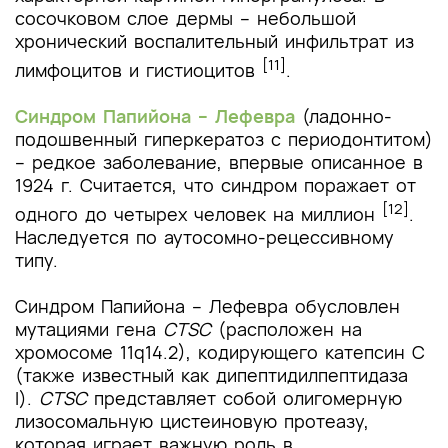
сосочковом слое дермы – небольшой
хронический воспалительный инфильтрат из
[11]
лимфоцитов и гистиоцитов
.
Синдром Папийона – Лефевра
(ладонно-
подошвенный гиперкератоз с периодонтитом)
– редкое заболевание, впервые описанное в
1924 г. Считается, что синдром поражает от
[12]
одного до четырех человек на миллион
.
Наследуется по аутосомно-рецессивному
типу.
Синдром Папийона – Лефевра обусловлен
мутациями гена
CTSC
(расположен на
хромосоме 11q14.2), кодирующего катепсин C
(также известный как дипептидилпептидаза
I).
CTSC
представляет собой олигомерную
лизосомальную цистеиновую протеазу,
которая играет важную роль в