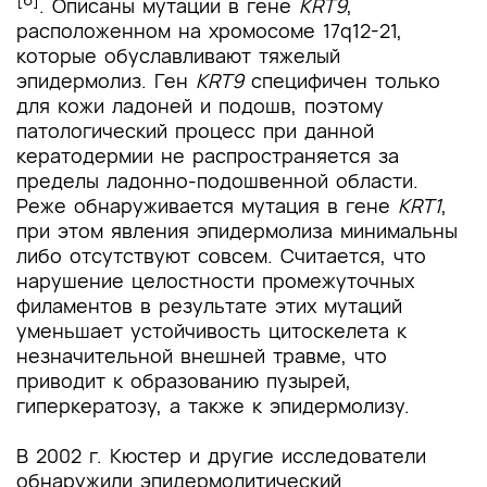
. Описаны мутации в гене
KRT9
,
расположенном на хромосоме 17q12-21,
которые обуславливают тяжелый
эпидермолиз. Ген
KRT9
специфичен только
для кожи ладоней и подошв, поэтому
патологический процесс при данной
кератодермии не распространяется за
пределы ладонно-подошвенной области.
Реже обнаруживается мутация в гене
KRT1
,
при этом явления эпидермолиза минимальны
либо отсутствуют совсем. Считается, что
нарушение целостности промежуточных
филаментов в результате этих мутаций
уменьшает устойчивость цитоскелета к
незначительной внешней травме, что
приводит к образованию пузырей,
гиперкератозу, а также к эпидермолизу.
В 2002 г. Кюстер и другие исследователи
обнаружили эпидермолитический