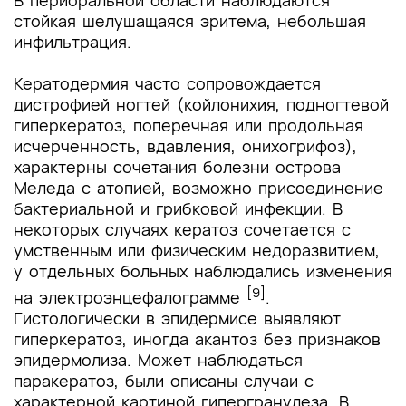
В периоральной области наблюдаются
стойкая шелушащаяся эритема, небольшая
инфильтрация.
Кератодермия часто сопровождается
дистрофией ногтей (койлонихия, подногтевой
гиперкератоз, поперечная или продольная
исчерченность, вдавления, онихогрифоз),
характерны сочетания болезни острова
Меледа с атопией, возможно присоединение
бактериальной и грибковой инфекции. В
некоторых случаях кератоз сочетается с
умственным или физическим недоразвитием,
у отдельных больных наблюдались изменения
[9]
на электроэнцефалограмме
.
Гистологически в эпидермисе выявляют
гиперкератоз, иногда акантоз без признаков
эпидермолиза. Может наблюдаться
паракератоз, были описаны случаи с
характерной картиной гипергранулеза. В