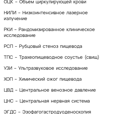
ОЦК – Объем циркулирующей крови
4. Медицинская реабилитация и санаторно-
НИЛИ – Низкоинтенсивное лазерное
курортное лечение, медицинские показания и
излучение
противопоказания к применению методов
медицинской реабилитации, в том числе
РКИ – Рандомизированное клиническое
основанных на использовании природных
исследование
лечебных факторов
5. Профилактика и диспансерное наблюдение,
РСП – Рубцовый стеноз пищевода
медицинские показания и противопоказания к
ТПС – Трахеопищеводное соустье (свищ)
применению методов профилактики
6. Организация оказания медицинской помощи
УЗИ – Ультразвуковое исследование
7. Дополнительная информация (в том числе
ХОП – Химический ожог пищевода
факторы, влияющие на исход заболевания или
состояния)
ЦВД – Центральное венозное давление
Критерии оценки качества медицинской
ЦНС – Центральная нервная система
помощи
ЭГДС – Эзофагогастродуоденоскопия