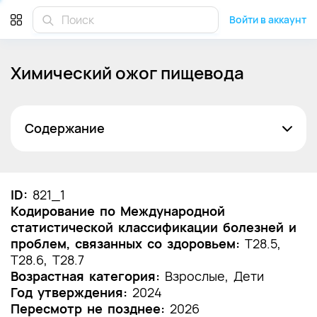
Войти в аккаунт
Химический ожог пищевода
Содержание
Список сокращений
Термины и определения
ID:
821_1
Кодирование по Международной
1. Краткая информация по заболеванию или
статистической классификации болезней и
состоянию (группы заболеваний или
проблем, связанных со здоровьем:
состояний)
T28.5,
T28.6, T28.7
1.1 Определение заболевания или состояния
Возрастная категория:
Взрослые, Дети
(группы заболеваний или состояний)
Год утверждения:
2024
Пересмотр не позднее:
2026