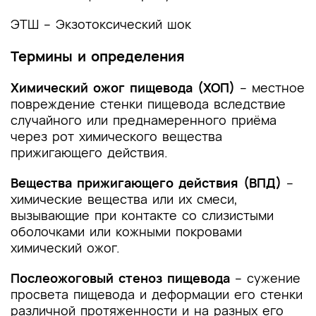
Список литературы
ЭТШ – Экзотоксический шок
Приложение А1. Состав рабочей группы по
разработке и пересмотру клинических
Термины и определения
рекомендаций
Химический ожог пищевода (ХОП)
– местное
Приложение А2. Методология разработки
повреждение стенки пищевода вследствие
клинических рекомендаций
случайного или преднамеренного приёма
через рот химического вещества
Приложение А3. Справочные материалы,
прижигающего действия.
включая соответствие показаний к
применению и противопоказаний, способов
Вещества прижигающего действия (ВПД)
–
применения и доз лекарственных препаратов,
химические вещества или их смеси,
инструкции по применению лекарственного
вызывающие при контакте со слизистыми
препарата
оболочками или кожными покровами
химический ожог.
Приложение Б. Алгоритмы действий врача
Послеожоговый стеноз пищевода
– сужение
Приложение В. Информация для пациента
просвета пищевода и деформации его стенки
Приложение Г1-ГN. Шкалы оценки, вопросники
различной протяженности и на разных его