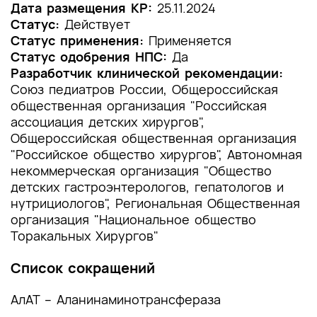
1.2 Этиология и патогенез заболевания или
Дата размещения КР:
25.11.2024
состояния (группы заболеваний или
Статус:
Действует
состояний)
Статус применения:
Применяется
Статус одобрения НПС:
Да
1.3 Эпидемиология заболевания или состояния
Разработчик клинической рекомендации:
(группы заболеваний или состояний)
Союз педиатров России, Общероссийская
общественная организация "Российская
1.4 Особенности кодирования заболевания или
ассоциация детских хирургов",
состояния (группы заболеваний или
Общероссийская общественная организация
состояний) по Международной
"Российское общество хирургов", Автономная
статистической классификации болезней и
проблем, связанных со здоровьем
некоммерческая организация "Общество
детских гастроэнтерологов, гепатологов и
1.5 Классификация заболевания или состояния
нутрициологов", Региональная Общественная
(группы заболеваний или состояний)
организация "Национальное общество
Торакальных Хирургов"
1.6 Клиническая картина заболевания или
состояния (группы заболеваний или
Список сокращений
состояний)
АлАТ – Аланинаминотрансфераза
2. Диагностика заболевания или состояния