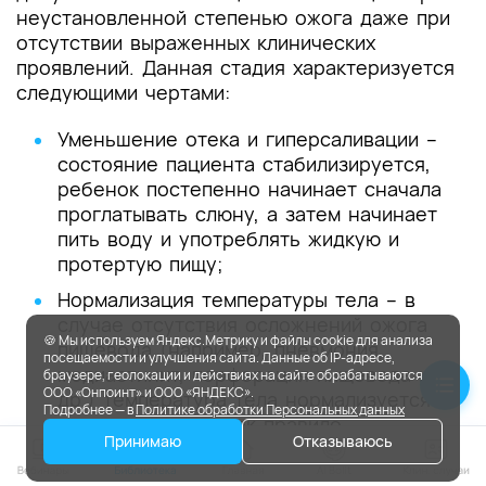
неустановленной степенью ожога даже при
отсутствии выраженных клинических
проявлений. Данная стадия характеризуется
следующими чертами:
Уменьшение отека и гиперсаливации –
состояние пациента стабилизируется,
ребенок постепенно начинает сначала
проглатывать слюну, а затем начинает
пить воду и употреблять жидкую и
протертую пищу;
Нормализация температуры тела – в
случае отсутствия осложнений ожога
🍪 Мы используем Яндекс.Метрику и файлы cookie для анализа
пищевода (например, пневмония,
посещаемости и улучшения сайта. Данные об IP-адресе,
медиастинит, перфорация пищевода и
браузере, геолокации и действиях на сайте обрабатываются
ООО «Онпоинт» и ООО «ЯНДЕКС».
др.) температура тела нормализуется
Подробнее — в
Политике обработки Персональных данных
и не превышает, как правило,
Принимаю
Отказываюсь
субфебрильных цифр. В случае
сохранения высокой лихорадки