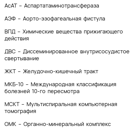
(группы заболеваний или состояний)
АсАТ – Аспартатаминотрансфераза
медицинские показания и противопоказания к
применению методов диагностики
АЭФ – Аорто-эзофагеальная фистула
2.1 Жалобы и анамнез
ВПД – Химические вещества прижигающего
действия
2.2 Физикальное обследование
ДВС – Диссеминированное внутрисосудистое
2.3 Лабораторные диагностические
свертывание
исследования
ЖКТ – Желудочно-кишечный тракт
2.4 Инструментальные диагностические
исследования
МКБ-10 – Международная классификация
болезней 10-го пересмотра
2.5 Иные диагностические исследования
МСКТ – Мультиспиральная компьютерная
3. Лечение, включая медикаментозную и
томография
немедикаментозную терапии, диетотерапию,
обезболивание, медицинские показания и
ОМК – Органно-минеральный комплекс
противопоказания к применению методов
лечения