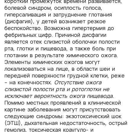
короткий промежуток времени развивается,
болевой синдром, осиплость голоса,
гиперсаливация и затруднение глотания
(дисфагия), у детей возникает резкое
беспокойство. Возможна гипертермия до
фебрильных цифр. Причиной дисфагии
является отек слизистой оболочки полости
рта, глотки и пищевода, а также боль при
глотании в результате химического ожога.
Элементы химических ожогов могут
локализоваться на лице, в области шеи и
передней поверхности грудной клетки, реже
– на конечностях.
Отсутствие ожога
слизистой полости рта и ротоглотки не
исключает вероятность ожога пищевода.
Помимо местных проявлений в клинической
картине заболевания могут присутствовать
следующие синдромы: экзотоксический шок
(ЭТШ), дыхательная недостаточность, острый
гемолиз, токсическая коаугуло- и