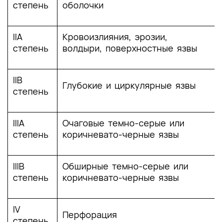
степень
оболочки
IIA
Кровоизлияния, эрозии,
степень
волдыри, поверхностные язвы
IIB
Глубокие и циркулярные язвы
степень
IIIA
Очаговые темно-серые или
степень
коричневато-черные язвы
IIIB
Обширные темно-серые или
степень
коричневато-черные язвы
IV
Перфорация
степень