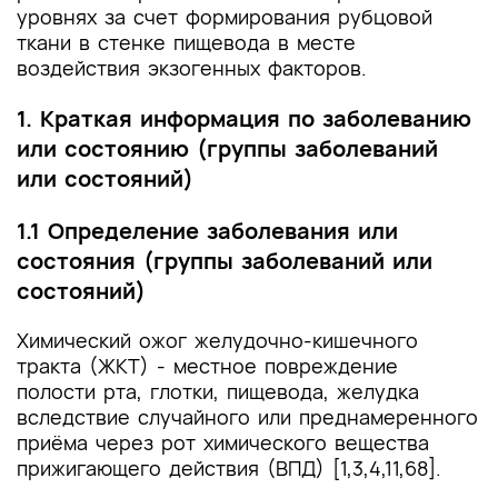
и другие оценочные инструменты состояния
уровнях за счет формирования рубцовой
пациента, приведенные в клинических
ткани в стенке пищевода в месте
рекомендациях
воздействия экзогенных факторов.
1. Краткая информация по заболеванию
или состоянию (группы заболеваний
или состояний)
1.1 Определение заболевания или
состояния (группы заболеваний или
состояний)
Химический ожог желудочно-кишечного
тракта (ЖКТ) - местное повреждение
полости рта, глотки, пищевода, желудка
вследствие случайного или преднамеренного
приёма через рот химического вещества
прижигающего действия (ВПД) [1,3,4,11,68].