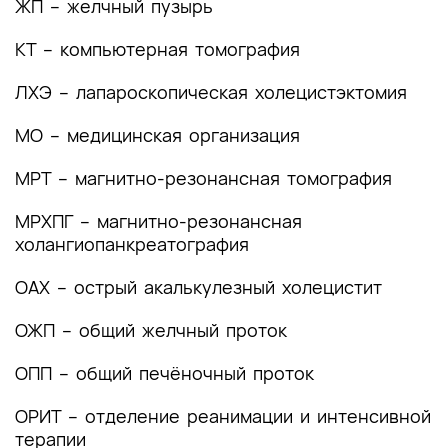
ЖП – желчный пузырь
(группы заболеваний или состояний)
медицинские показания и противопоказания к
КТ – компьютерная томография
применению методов диагностики
ЛХЭ – лапароскопическая холецистэктомия
2.1 Жалобы и анамнез
2.2 Физикальное обследование
МО – медицинская организация
2.3 Лабораторные диагностические
МРТ – магнитно-резонансная томография
исследования
МРХПГ – магнитно-резонансная
2.4 Инструментальные диагностические
холангиопанкреатография
исследования
ОАХ – острый акалькулезный холецистит
2.5 Иные диагностические исследования
ОЖП – общий желчный проток
3. Лечение, включая медикаментозную и
немедикаментозную терапии, диетотерапию,
ОПП – общий печёночный проток
обезболивание, медицинские показания и
противопоказания к применению методов
ОРИТ – отделение реанимации и интенсивной
лечения
терапии