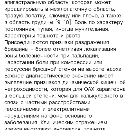
эпигастральную область, которая может
иррадиировать в межлопаточную область,
правую лопатку, ключицу или плечо, а также
в область грудины [9, 10]. Боль по характеру
постоянная, тупая, иногда мучительная.
Характерны тошнота и рвота.
Присоединяются признаки раздражения
брюшины – более отчетливая локализация
зоны болезненности при пальпации,
нарастании боли при компрессии или
перкуссии брюшной стенки на высоте вдоха.
Важное диагностическое значение имеет
выявление признаков динамической кишечной
непроходимости, которая для ОАХ характерна
в большей степени, чем для калькулезного в
связи с частыми расстройствами
гемодинамики и электролитными
нарушениями на фоне основного
заболевания. Клиническим отражением
илеуса выступают анорексия, тошнота,