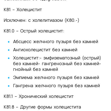
К81 – Холецистит
Исключен: с холелитиазом (K80.-)
К81.0 – Острый холецистит:
Абсцесс желчного пузыря без камней
Ангиохолецистит без камней
Холецистит:
- эмфизематозный (острый)
без камней
- гангренозный без камней
-
гнойный без камней
Эмпиема желчного пузыря без камней
Гангрена желчного пузыря без камней
К81.1 – Хронический холецистит
К81.8 – Другие формы холецистита