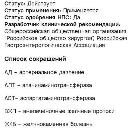
1.2 Этиология и патогенез заболевания или
Статус:
Действует
состояния (группы заболеваний или
Статус применения:
Применяется
состояний)
Статус одобрения НПС:
Да
Разработчик клинической рекомендации:
1.3 Эпидемиология заболевания или состояния
Общероссийская общественная организация
(группы заболеваний или состояний)
"Российское общество хирургов", Российская
Гастроэнтерологическая Ассоциация
1.4 Особенности кодирования заболевания или
состояния (группы заболеваний или
Список сокращений
состояний) по Международной
статистической классификации болезней и
АД – артериальное давление
проблем, связанных со здоровьем
АЛТ – аланинаминотрансфераза
1.5 Классификация заболевания или состояния
(группы заболеваний или состояний)
ACT– аспартатаминотрансфераза
1.6 Клиническая картина заболевания или
ВЖП – внепеченочные желчные протоки
состояния (группы заболеваний или
состояний)
ЖКБ – желчнокаменная болезнь
2. Диагностика заболевания или состояния