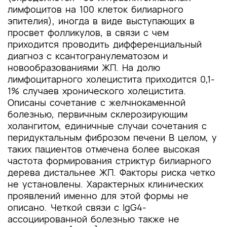
лимфоцитов на 100 клеток билиарного
эпителия), иногда в виде выступающих в
просвет фолликулов, в связи с чем
приходится проводить дифференциальный
диагноз с ксантогранулематозом и
новообразованиями ЖП. На долю
лимфоцитарного холецистита приходится 0,1-
1% случаев хронического холецистита.
Описаны сочетание с желчнокаменной
болезнью, первичным склерозирующим
холангитом, единичные случаи сочетания с
перидуктальным фиброзом печени В целом, у
таких пациентов отмечена более высокая
частота формирования стриктур билиарного
дерева дистальнее ЖП. Факторы риска четко
не установлены. Характерных клинических
проявлений именно для этой формы не
описано. Четкой связи с IgG4-
ассоциированной болезнью также не