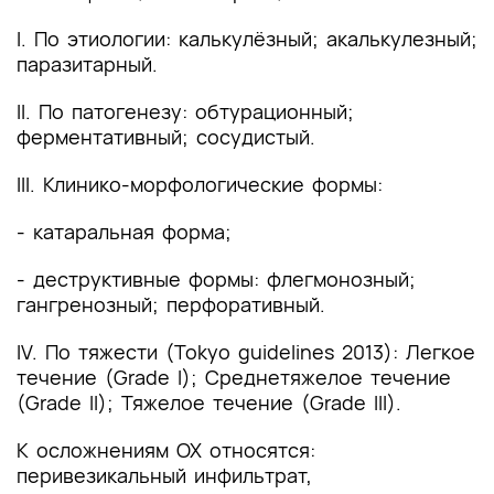
I. По этиологии: калькулёзный; акалькулезный;
паразитарный.
II. По патогенезу: обтурационный;
ферментативный; сосудистый.
III. Клинико-морфологические формы:
- катаральная форма;
- деструктивные формы: флегмонозный;
гангренозный; перфоративный.
IV. По тяжести (Tokyo guidelines 2013): Легкое
течение (Grade I); Среднетяжелое течение
(Grade II); Тяжелое течение (Grade III).
К осложнениям ОХ относятся:
перивезикальный инфильтрат,