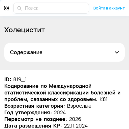
Войти в аккаунт
Холецистит
Содержание
Список сокращений
Термины и определения
ID:
819_1
Кодирование по Международной
1. Краткая информация по заболеванию или
статистической классификации болезней и
состоянию (группы заболеваний или
проблем, связанных со здоровьем:
состояний)
K81
Возрастная категория:
Взрослые
1.1 Определение заболевания или состояния
Год утверждения:
2024
(группы заболеваний или состояний)
Пересмотр не позднее:
2026
Дата размещения КР:
22.11.2024