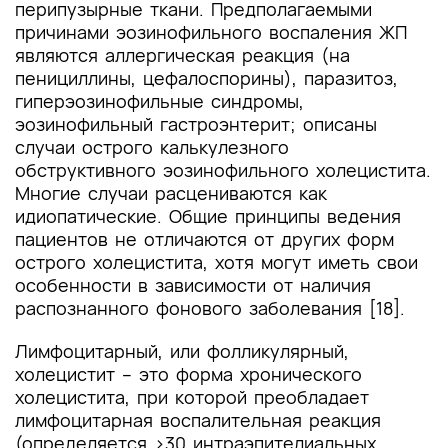
перипузырные ткани. Предполагаемыми
причинами эозинофильного воспаления ЖП
являются аллергическая реакция (на
пенициллины, цефалоспорины), паразитоз,
гиперэозинофильные синдромы,
эозинофильный гастроэнтерит; описаны
случаи острого калькулезного
обструктивного эозинофильного холецистита.
Многие случаи расцениваются как
идиопатические. Общие принципы ведения
пациентов не отличаются от других форм
острого холецистита, хотя могут иметь свои
особенности в зависимости от наличия
распознанного фонового заболевания [18].
Лимфоцитарный, или фолликулярный,
холецистит – это форма хронического
холецистита, при которой преобладает
лимфоцитарная воспалительная реакция
(определяется >30 интраэпителиальных