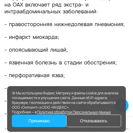
на ОАХ включает ряд экстра- и
интраабдоминальных заболеваний:
- правосторонняя нижнедолевая пневмония;
- инфаркт миокарда;
- опоясывающий лишай;
- язвенная болезнь в стадии обострения;
- перфоративная язва;
- острый панкреатит;
🍪 Мы используем Яндекс.Метрику и файлы cookie для анализа
посещаемости и улучшения сайта. Данные об IP-адресе,
- гепатит;
браузере, геолокации и действиях на сайте обрабатываются
ООО «Онпоинт» и ООО «ЯНДЕКС».
Подробнее — в
Политике обработки Персональных данных
- острая кишечная непроходимость;
Принимаю
Отказываюсь
- острый аппендицит.