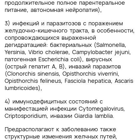
продолжительное полное парентеральное
питание, автономная нейропатия),
3) инфекций и паразитозов с поражением
желудочно-кишечного тракта, в особенности,
сопровождающихся выраженной
дегидратацией: бактериальных (Salmonella,
Yersinia, Vibrio cholerae, Campylobacter jejuni,
патогенная Escherichia coli), вирусных
(острый гепатит А, В), инвазий паразитов
(Clonorchis sinensis, Opisthorchis viverrini,
Opisthorchis felineus, Fasciola hepatica, Ascaris
lumbricoides),
4) иммунодефицитных состояний с
манифестацией инфекции Cytomegalovirus,
Criptosporidium, инвазии Giardia lamblia.
Предрасполагают к заболеванию также
структурные изменения желчных путей,