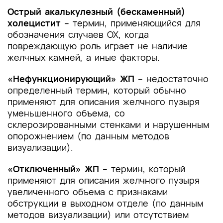
и другие оценочные инструменты состояния
Острый акалькулезный (бескаменный)
пациента, приведенные в клинических
холецистит
– термин, применяющийся для
рекомендациях
обозначения случаев ОХ, когда
повреждающую роль играет не наличие
желчных камней, а иные факторы.
«Нефункционирующий» ЖП
– недостаточно
определенный термин, который обычно
применяют для описания желчного пузыря
уменьшенного объема, со
склерозированными стенками и нарушенным
опорожнением (по данным методов
визуализации).
«Отключенный» ЖП
– термин, который
применяют для описания желчного пузыря
увеличенного объема с признаками
обструкции в выходном отделе (по данным
методов визуализации) или отсутствием