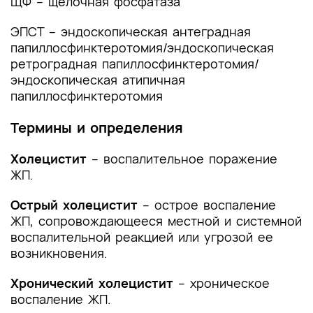
ЩФ – щелочная фосфатаза
Список литературы
ЭПСТ – эндоскопическая антеградная
Приложение А1. Состав рабочей группы по
папиллосфинктеротомия/эндоскопическая
разработке и пересмотру клинических
ретроградная папиллосфинктеротомия/
рекомендаций
эндоскопическая атипичная
папиллосфинктеротомия
Приложение А2. Методология разработки
клинических рекомендаций
Термины и определения
Приложение А3. Справочные материалы,
включая соответствие показаний к
Холецистит
– воспалительное поражение
применению и противопоказаний, способов
ЖП.
применения и доз лекарственных препаратов,
инструкции по применению лекарственного
Острый холецистит
– острое воспаление
препарата
ЖП, сопровождающееся местной и системной
воспалительной реакцией или угрозой ее
Приложение Б. Алгоритмы действий врача
возникновения.
Приложение В. Информация для пациента
Хронический холецистит
– хроническое
воспаление ЖП.
Приложение Г1-ГN. Шкалы оценки, вопросники