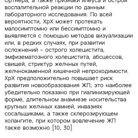
Ортнера, а также признаки илеуса и острой
воспалительной реакции по данным
лабораторного исследования. По всей
вероятности, ХрХ может протекать
малосимптомно или бессимптомно и
выявляется с помощью методов визуализации
или, в редких случаях, при развитии
осложнений – острого холецистита,
эмфизематозного холецистита, абсцессов,
свищей, стриктур желчных путей,
желчнокаменной кишечной непроходимости.
ХрХ предположительно повышает риск
развития новообразования ЖП; это наиболее
убедительно показано при гиалинизирующей
форме, длительном анамнезе носительства
крупных желчных камней, инвазиях
сосальщиками, а также склерозирующем
холангите, при котором вовлечение ЖП
также возможно [10, 30].