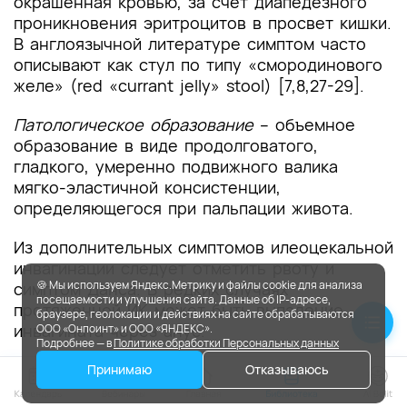
окрашенная кровью, за счет диапедезного
проникновения эритроцитов в просвет кишки.
В англоязычной литературе симптом часто
описывают как стул по типу «смородинового
желе» (red «currant jelly» stool) [7,8,27-29].
Патологическое образование
– объемное
образование в виде продолговатого,
гладкого, умеренно подвижного валика
мягко-эластичной консистенции,
определяющегося при пальпации живота.
Из дополнительных симптомов илеоцекальной
инвагинации следует отметить рвоту и
🍪 Мы используем Яндекс.Метрику и файлы cookie для анализа
симптом Данса. В редких случаях
посещаемости и улучшения сайта. Данные об IP-адресе,
протяженной ИК может быть выпадение
браузере, геолокации и действиях на сайте обрабатываются
инвагината через анус.
ООО «Онпоинт» и ООО «ЯНДЕКС».
Подробнее — в
Политике обработки Персональных данных
Рвота
может быть как однократной, так и
Принимаю
Отказываюсь
многократной. Рвота в начале заболевания