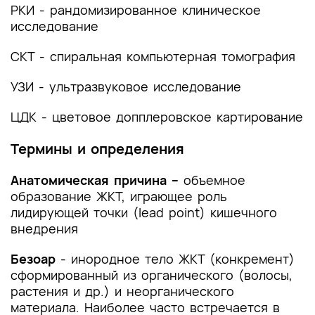
РКИ - рандомизированное клиническое
4. Медицинская реабилитация и санаторно-
исследование
курортное лечение, медицинские показания и
противопоказания к применению методов
СКТ - спиральная компьютерная томография
медицинской реабилитации, в том числе
основанных на использовании природных
УЗИ - ультразвуковое исследование
лечебных факторов
ЦДК - цветовое допплеровское картирование
5. Профилактика и диспансерное наблюдение,
медицинские показания и противопоказания к
Термины и определения
применению методов профилактики
Анатомическая причина –
объемное
6. Организация оказания медицинской помощи
образование ЖКТ, играющее роль
лидирующей точки (lead point) кишечного
7. Дополнительная информация (в том числе
внедрения
факторы, влияющие на исход заболевания или
состояния)
Безоар
- инородное тело ЖКТ (конкремент)
сформированный из органического (волосы,
Критерии оценки качества медицинской
растения и др.) и неорганического
помощи
материала. Наиболее часто встречается в