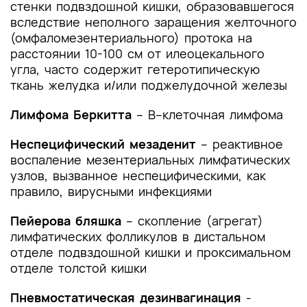
стенки подвздошной кишки, образовавшегося
и другие оценочные инструменты состояния
вследствие неполного заращения желточного
пациента, приведенные в клинических
(омфаломезентериального) протока на
рекомендациях
расстоянии 10-100 см от илеоцекального
угла, часто содержит гетеротипическую
ткань желудка и/или поджелудочной железы
Лимфома Беркитта
– В–клеточная лимфома
Неспецифический мезаденит
– реактивное
воспаление мезентериальных лимфатических
узлов, вызванное неспецифическими, как
правило, вирусными инфекциями
Пейерова бляшка
– скопление (агрегат)
лимфатических фолликулов в дистальном
отделе подвздошной кишки и проксимальном
отделе толстой кишки
Пневмостатическая дезинвагинация
-