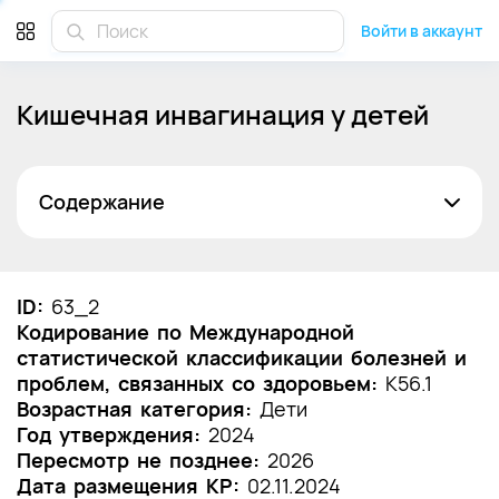
Войти в аккаунт
Кишечная инвагинация у детей
Содержание
Список сокращений
Термины и определения
ID:
63_2
Кодирование по Международной
1. Краткая информация по заболеванию или
статистической классификации болезней и
состоянию (группы заболеваний или
проблем, связанных со здоровьем:
состояний)
K56.1
Возрастная категория:
Дети
1.1 Определение заболевания или состояния
Год утверждения:
2024
(группы заболеваний или состояний)
Пересмотр не позднее:
2026
Дата размещения КР:
02.11.2024