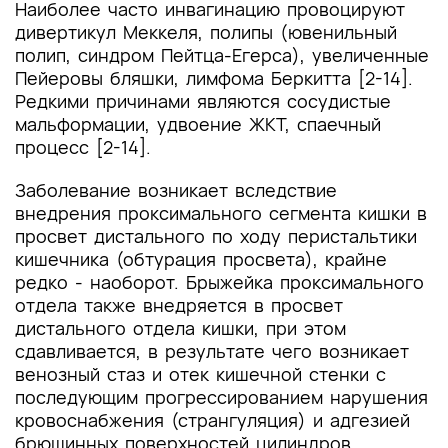
Наиболее часто инвагинацию провоцируют
дивертикул Меккеля, полипы (ювенильный
полип, синдром Пейтца-Егерса), увеличенные
Пейеровы бляшки, лимфома Беркитта [2-14].
Редкими причинами являются сосудистые
мальформации, удвоение ЖКТ, спаечный
процесс [2-14].
Заболевание возникает вследствие
внедрения проксимального сегмента кишки в
просвет дистального по ходу перистальтики
кишечника (обтурация просвета), крайне
редко - наоборот. Брыжейка проксимального
отдела также внедряется в просвет
дистального отдела кишки, при этом
сдавливается, в результате чего возникает
венозный стаз и отек кишечной стенки с
последующим прогрессированием нарушения
кровоснабжения (странгуляция) и адгезией
брюшинных поверхностей цилиндров