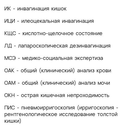
(группы заболеваний или состояний)
медицинские показания и противопоказания к
ИК - инвагинация кишок
применению методов диагностики
ИЦИ - илеоцекальная инвагинация
2.1 Жалобы и анамнез
КЩС - кислотно-щелочное состояние
2.2 Физикальное обследование
ЛД - лапароскопическая дезинвагинация
2.3 Лабораторные диагностические
исследования
МСЭ - медико-социальная экспертиза
2.4 Инструментальные диагностические
ОАК - общий (клинический) анализ крови
исследования
ОАМ - общий (клинический) анализ мочи
2.5 Иные диагностические исследования
ОКН - острая кишечная непроходимость
3. Лечение, включая медикаментозную и
немедикаментозную терапии, диетотерапию,
ПИС - пневмоирригоскопия (ирригоскопия -
обезболивание, медицинские показания и
рентгенологическое исследование толстой
противопоказания к применению методов
кишки)
лечения