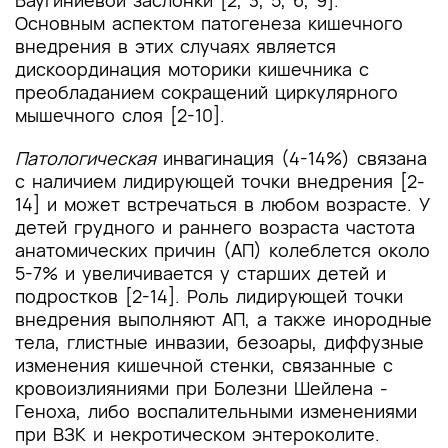
Баугиниевой заслонки [2, 3, 5, 6, 9].
Основным аспектом патогенеза кишечного
внедрения в этих случаях является
дискоординация моторики кишечника с
преобладанием сокращений циркулярного
мышечного слоя [2-10].
Патологическая
инвагинация (4-14%) связана
с наличием лидирующей точки внедрения [2-
14] и может встречаться в любом возрасте. У
детей грудного и раннего возраста частота
анатомических причин (АП) колеблется около
5-7% и увеличивается у старших детей и
подростков [2-14]. Роль лидирующей точки
внедрения выполняют АП, а также инородные
тела, глистные инвазии, безоары, диффузные
изменения кишечной стенки, связанные с
кровоизлияниями при Болезни Шейлена -
Геноха, либо воспалительными изменениями
при ВЗК и некротическом энтероколите.