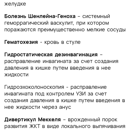
Список литературы
желудке
Приложение А1. Состав рабочей группы по
Болезнь Шенлейна-Геноха
– системный
разработке и пересмотру клинических
геморрагический васкулит, при котором
рекомендаций
поражаются преимущественно мелкие сосуды
Приложение А2. Методология разработки
Гематохезия
- кровь в стуле
клинических рекомендаций
Гидростатическая дезинвагинация
–
Приложение А3. Справочные материалы,
расправление инвагината за счет создания
включая соответствие показаний к
давления в кишке путем введения в нее
применению и противопоказаний, способов
жидкости
применения и доз лекарственных препаратов,
инструкции по применению лекарственного
Гидроэхоколоноскопия - расправление
препарата
инвагината под контролем УЗИ за счет
создания давления в кишке путем введения в
Приложение Б. Алгоритмы действий врача
нее жидкости через анус
Приложение В. Информация для пациента
Дивертикул Меккеля
– врожденный порок
развития ЖКТ в виде локального выпячивания
Приложение Г1-ГN. Шкалы оценки, вопросники