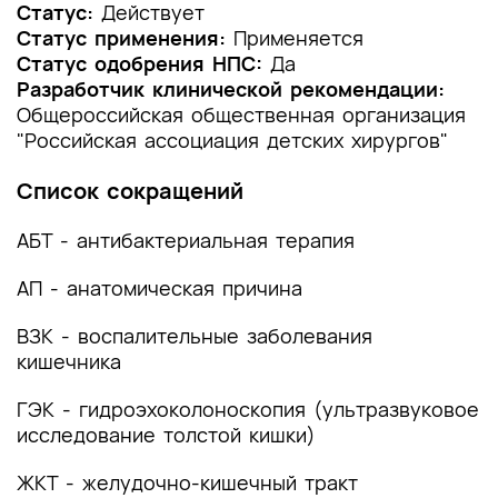
1.2 Этиология и патогенез заболевания или
Статус:
Действует
состояния (группы заболеваний или
Статус применения:
Применяется
состояний)
Статус одобрения НПС:
Да
Разработчик клинической рекомендации:
1.3 Эпидемиология заболевания или состояния
Общероссийская общественная организация
(группы заболеваний или состояний)
"Российская ассоциация детских хирургов"
1.4 Особенности кодирования заболевания или
Список сокращений
состояния (группы заболеваний или
состояний) по Международной
АБТ - антибактериальная терапия
статистической классификации болезней и
проблем, связанных со здоровьем
АП - анатомическая причина
1.5 Классификация заболевания или состояния
ВЗК - воспалительные заболевания
(группы заболеваний или состояний)
кишечника
1.6 Клиническая картина заболевания или
ГЭК - гидроэхоколоноскопия (ультразвуковое
состояния (группы заболеваний или
состояний)
исследование толстой кишки)
2. Диагностика заболевания или состояния
ЖКТ - желудочно-кишечный тракт