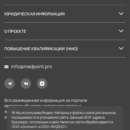
ЮРИДИЧЕСКАЯ ИНФОРМАЦИЯ
Лицензия на образовательные услуги
О ПРОЕКТЕ
Пользовательское соглашение
О нас
Политика в отношении обработки персональных данных
ПОВЫШЕНИЕ КВАЛИФИКАЦИИ (НМО)
Партнеры
Согласие на обработку персональных данных
Баллы НМО: правила аккредитации
Наши лекторы
info@medpoint.pro
Правила применения рекомендательных технологий
Налоговый вычет за обучение
Карта сайта
Оферта на услуги доступа
Оферта на образовательные услуги
Вся размещенная информация на портале
Оплата
является объектом авторского права и
запрещена к копированию без согласия
🍪 Мы используем Яндекс.Метрику и файлы cookie для анализа
Сведения об образовательной организации
авторов. 2019-
2026
© Все права защищены.
посещаемости и улучшения сайта. Данные об IP-адресе,
браузере, геолокации и действиях на сайте обрабатываются
ООО «Онпоинт» и ООО «ЯНДЕКС».