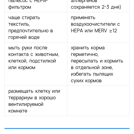
пылесос с НЕРА-
аллергенов
фильтром
сохраняется 2-3 дня)
чаще стирать
применять
текстиль,
воздухоочистители с
предпочтительно в
НЕРА или MERV ≥12
горячей воде
мыть руки после
хранить корма
контакта с животным,
герметично,
клеткой, подстилкой
пересыпать и кормить
или кормом
в отдельной зоне,
избегать пылящих
сухих кормов
размещать клетку или
террариум в хорошо
вентилируемой
комнате