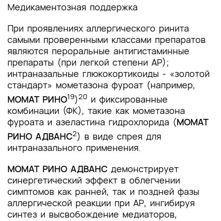
Медикаментозная поддержка
При проявлениях аллергического ринита
самыми проверенными классами препаратов
являются пероральные антигистаминные
препараты (при легкой степени АР);
интраназальные глюкокортикоиды - «золотой
стандарт» мометазона фуроат (например,
19
20
МОМАТ РИНО
)
и фиксированные
комбинации (ФК), такие как мометазона
фуроата и азеластина гидрохлорида (
МОМАТ
2
РИНО АДВАНС
) в виде спрея для
интраназального применения.
МОМАТ РИНО АДВАНС
демонстрирует
синергетический эффект в облегчении
симптомов как ранней, так и поздней фазы
аллергической реакции при АР, ингибируя
синтез и высвобождение медиаторов,