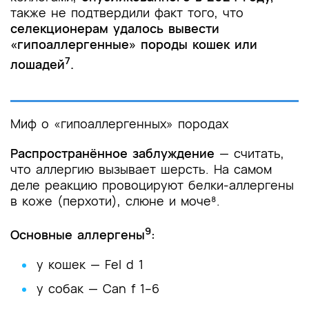
также не подтвердили факт того, что
селекционерам удалось вывести
«гипоаллергенные» породы кошек или
7
лошадей
.
Миф о «гипоаллергенных» породах
Распространённое заблуждение
—
считать,
что аллергию вызывает шерсть. На самом
деле реакцию провоцируют белки-аллергены
в коже (перхоти), слюне и моче⁸.
9
Основные аллергены
:
у кошек — Fel d 1
у собак — Can f 1–6