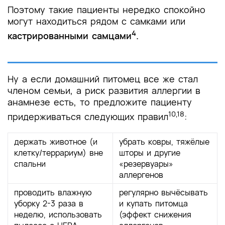
Поэтому такие пациенты нередко спокойно
могут находиться рядом с самками или
4
кастрированными самцами
.
Ну а если домашний питомец все же стал
членом семьи, а риск развития аллергии в
анамнезе есть, то предложите пациенту
10,18
придерживаться следующих правил
:
держать животное (и
убрать ковры, тяжёлые
клетку/террариум) вне
шторы и другие
спальни
«резервуары»
аллергенов
проводить влажную
регулярно вычёсывать
уборку 2-3 раза в
и купать питомца
неделю, использовать
(эффект снижения