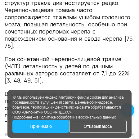
структур травма диагностируется редко.
Черепно-лицевая травма часто
сопровождается тяжелым ушибом головного
мозга, повышая летальность, особенно при
сочетанных переломах черепа с
повреждением основания и свода черепа [75,
76].
При сочетанной черепно-лицевой травме
(ЧЛТ) летальность у детей по данным
различных авторов составляет от 7,1 до 22%
[3, 48, 49, 51].
В структуре хирургии ЧМТ вдавленные
🍪 Мы используем Яндекс.Метрику и файлы cookie для анализа
переломы составляют 6-10% от числа
посещаемости и улучшения сайта. Данные об IP-адресе,
оперированных больных. В Москве в течение
браузере, геолокации и действиях на сайте обрабатываются
ООО «Онпоинт» и ООО «ЯНДЕКС».
года оперируют 90-110 пострадавших с
Подробнее — в
Политике обработки Персональных данных
вдавленными переломами черепа [12].
Принимаю
Отказываюсь
1.4 Особенности кодирования