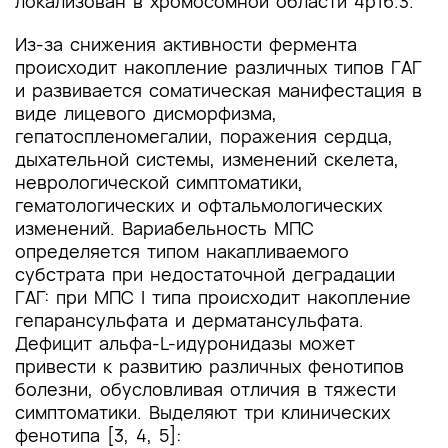
локализован в хромосомной области 4p16.3.
Из-за снижения активности фермента
происходит накопление различных типов ГАГ
и развивается соматическая манифестация в
виде лицевого дисморфизма,
гепатоспленомегалии, поражения сердца,
дыхательной системы, изменений скелета,
неврологической симптоматики,
гематологических и офтальмологических
изменений. Вариабельность МПС
определяется типом накапливаемого
субстрата при недостаточной деградации
ГАГ: при МПС I типа происходит накопление
гепарансульфата и дерматансульфата.
Дефицит альфа-L-идуронидазы может
привести к развитию различных фенотипов
болезни, обусловливая отличия в тяжести
симптоматики. Выделяют три клинических
фенотипа [3, 4, 5]: