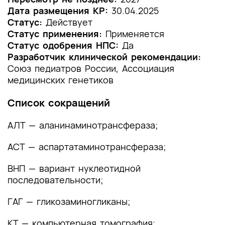
Дата размещения КР:
30.04.2025
1.2 Этиология и патогенез заболевания или
Статус:
Действует
состояния (группы заболеваний или
Статус применения:
Применяется
состояний)
Статус одобрения НПС:
Да
Разработчик клинической рекомендации:
1.3 Эпидемиология заболевания или состояния
Союз педиатров России, Ассоциация
(группы заболеваний или состояний)
медицинских генетиков
1.4 Особенности кодирования заболевания или
Список сокращений
состояния (группы заболеваний или
состояний) по Международной
АЛТ — аланинаминотрансфераза;
статистической классификации болезней и
проблем, связанных со здоровьем
АСТ — аспартатаминотрансфераза;
1.5 Классификация заболевания или состояния
ВНП — вариант нуклеотидной
(группы заболеваний или состояний)
последовательности;
1.6 Клиническая картина заболевания или
ГАГ — гликозаминогликаны;
состояния (группы заболеваний или
состояний)
КТ — компьютерная томография;