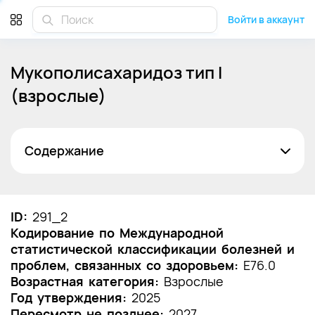
Войти в аккаунт
Мукополисахаридоз тип I
(взрослые)
Содержание
Список сокращений
Термины и определения
ID:
291_2
Кодирование по Международной
1. Краткая информация по заболеванию или
статистической классификации болезней и
состоянию (группы заболеваний или
проблем, связанных со здоровьем:
состояний)
E76.0
Возрастная категория:
Взрослые
1.1 Определение заболевания или состояния
Год утверждения:
2025
(группы заболеваний или состояний)
Пересмотр не позднее:
2027