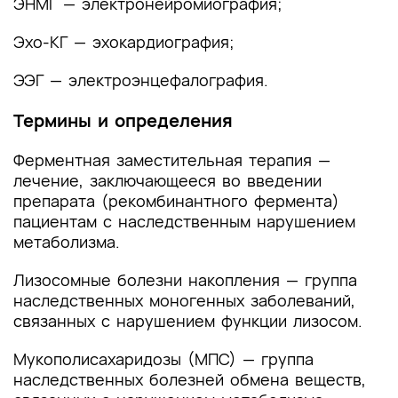
ЭНМГ — электронейромиография;
лечения
Эхо-КГ — эхокардиография;
4. Медицинская реабилитация и санаторно-
курортное лечение, медицинские показания и
ЭЭГ — электроэнцефалография.
противопоказания к применению методов
медицинской реабилитации, в том числе
Термины и определения
основанных на использовании природных
лечебных факторов
Ферментная заместительная терапия —
лечение, заключающееся во введении
5. Профилактика и диспансерное наблюдение,
препарата (рекомбинантного фермента)
медицинские показания и противопоказания к
пациентам с наследственным нарушением
применению методов профилактики
метаболизма.
6. Организация оказания медицинской помощи
Лизосомные болезни накопления — группа
наследственных моногенных заболеваний,
7. Дополнительная информация (в том числе
связанных с нарушением функции лизосом.
факторы, влияющие на исход заболевания или
состояния)
Мукополисахаридозы (МПС) — группа
наследственных болезней обмена веществ,
Критерии оценки качества медицинской