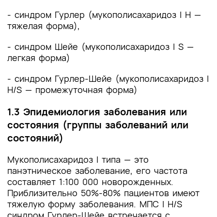
- синдром Гурлер (мукополисахаридоз I H —
тяжелая форма),
- синдром Шейе (мукополисахаридоз I S —
легкая форма)
- синдром Гурлер-Шейе (мукополисахаридоз I
H/S — промежуточная форма)
1.3 Эпидемиология заболевания или
состояния (группы заболеваний или
состояний)
Мукополисахаридоз I типа — это
панэтническое заболевание, его частота
составляет 1:100 000 новорожденных.
Приблизительно 50%-80% пациентов имеют
тяжелую форму заболевания. МПС I H/S
синдром Гурлер-Шейе встречается с