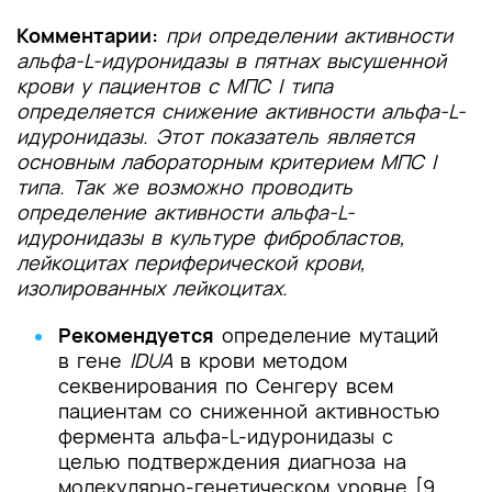
Комментарии:
при определении активности
альфа-L-идуронидазы в пятнах высушенной
крови у пациентов с МПС I типа
определяется снижение активности альфа-L-
идуронидазы. Этот показатель является
основным лабораторным критерием МПС I
типа. Так же возможно проводить
определение активности альфа-L-
идуронидазы в культуре фибробластов,
лейкоцитах периферической крови,
изолированных лейкоцитах.
Рекомендуется
определение мутаций
в гене
IDUA
в крови методом
секвенирования по Сенгеру всем
пациентам со сниженной активностью
фермента альфа-L-идуронидазы с
целью подтверждения диагноза на
молекулярно-генетическом уровне [9,