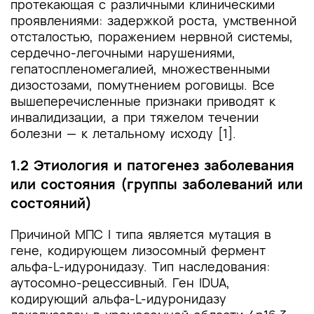
протекающая с различными клиническими
Приложение Г1-ГN. Шкалы оценки, вопросники
проявлениями: задержкой роста, умственной
и другие оценочные инструменты состояния
отсталостью, поражением нервной системы,
пациента, приведенные в клинических
сердечно-легочными нарушениями,
рекомендациях
гепатоспленомегалией, множественными
дизостозами, помутнением роговицы. Все
вышеперечисленные признаки приводят к
инвалидизации, а при тяжелом течении
болезни — к летальному исходу [1].
1.2 Этиология и патогенез заболевания
или состояния (группы заболеваний или
состояний)
Причиной МПС I типа является мутация в
гене, кодирующем лизосомный фермент
альфа-L-идуронидазу. Тип наследования:
аутосомно-рецессивный. Ген IDUA,
кодирующий альфа-L-идуронидазу