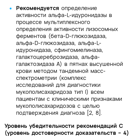
Рекомендуется
определение
активности альфа-L-идуронидазы в
процессе мультиплексного
определения активности лизосомных
ферментов (бета-D-глюкозидаза,
альфа-D-глюкозидаза, альфа-L-
идуронидаза, сфингомиелиназа,
галактоцереброзидаза, альфа-
галактозидаза А) в пятнах высушенной
крови методом тандемной масс-
спектрометрии (комплекс
исследований для диагностики
мукополисахаридоза тип I) всем
пациентам с клиническими признаками
мукополисахаридозов с целью
подтверждения диагноза [2, 8].
Уровень убедительности рекомендаций C
(уровень достоверности доказательств – 4)