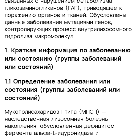
помощи
связанных с нарушением метаболизма
гликозаминогликанов (ГАГ), приводящее к
Список литературы
поражению органов и тканей. Обусловлены
данные заболевания мутациями генов,
Приложение А1. Состав рабочей группы по
контролирующих процесс внутрилизосомного
разработке и пересмотру клинических
гидролиза макромолекул.
рекомендаций
1. Краткая информация по заболеванию
Приложение А2. Методология разработки
или состоянию (группы заболеваний
клинических рекомендаций
или состояний)
Приложение А3. Справочные материалы,
включая соответствие показаний к
1.1 Определение заболевания или
применению и противопоказаний, способов
состояния (группы заболеваний или
применения и доз лекарственных препаратов,
состояний)
инструкции по применению лекарственного
препарата
Мукополисахаридоз I типа (МПС I) —
наследственная лизосомная болезнь
Приложение Б. Алгоритмы действий врача
накопления, обусловленная дефицитом
Приложение В. Информация для пациента
фермента альфа-L-идуронидазы и