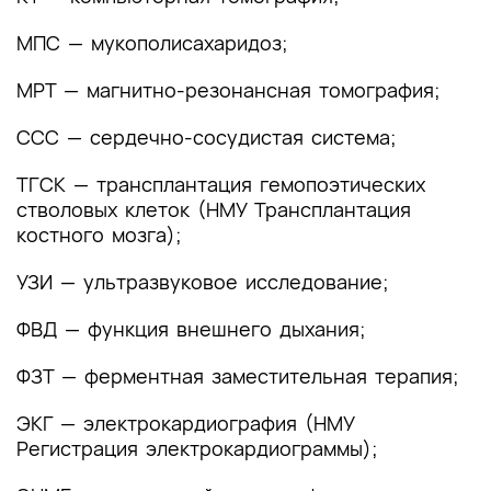
2. Диагностика заболевания или состояния
МПС — мукополисахаридоз;
(группы заболеваний или состояний)
медицинские показания и противопоказания к
МРТ — магнитно-резонансная томография;
применению методов диагностики
ССС — сердечно-сосудистая система;
2.1 Жалобы и анамнез
2.2 Физикальное обследование
ТГСК — трансплантация гемопоэтических
стволовых клеток (НМУ Трансплантация
2.3 Лабораторные диагностические
костного мозга);
исследования
УЗИ — ультразвуковое исследование;
2.4 Инструментальные диагностические
исследования
ФВД — функция внешнего дыхания;
2.5 Иные диагностические исследования
ФЗТ — ферментная заместительная терапия;
3. Лечение, включая медикаментозную и
ЭКГ — электрокардиография (НМУ
немедикаментозную терапии, диетотерапию,
Регистрация электрокардиограммы);
обезболивание, медицинские показания и
противопоказания к применению методов