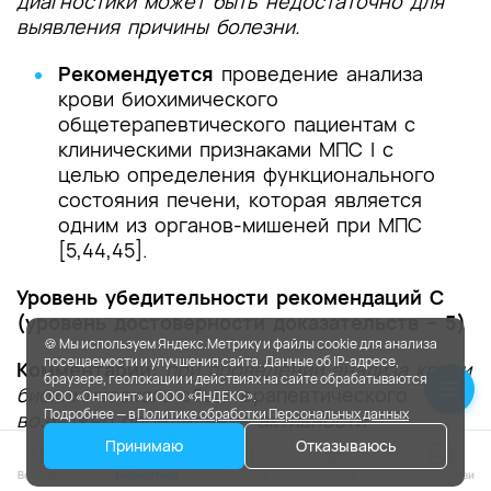
диагностики может быть недостаточно для
выявления причины болезни.
Рекомендуется
проведение анализа
крови биохимического
общетерапевтического пациентам с
клиническими признаками МПС I с
целью определения функционального
состояния печени, которая является
одним из органов-мишеней при МПС
[5,44,45].
Уровень убедительности рекомендаций C
(уровень достоверности доказательств – 5)
🍪 Мы используем Яндекс.Метрику и файлы cookie для анализа
посещаемости и улучшения сайта. Данные об IP-адресе,
Комментарии:
при проведении анализа крови
браузере, геолокации и действиях на сайте обрабатываются
биохимического
общетерапевтического
ООО «Онпоинт» и ООО «ЯНДЕКС».
Подробнее — в
Политике обработки Персональных данных
возможно определение активности
аспартатаминотрансферазы,
Принимаю
Отказываюсь
аланинаминотрансферазы,