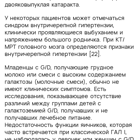
двояковыпуклая катаракта.
У некоторых пациентов может отмечаться
синдром внутричерепной гипертензии,
клинически проявляющиеся выбуханием и
напряжением большого родничка. При КТ/
МРТ головного мозга определяются признаки
внутричерепной гипертензии [22].
Младенцы с G/D, получающие грудное
молоко или смеси с высоким содержанием
галактозы (молочные смеси), обычно не
имеют клинических симптомов. Есть
исследования, показывающее отсутствие
различий между группами детей с
галактоземией G/D, получавших и не
получавших лечебное питание.
Недостаточность функции яичников, которая
часто встречается при классической ГАЛ I,
не наблюдалась у девочек или женщин с G/D