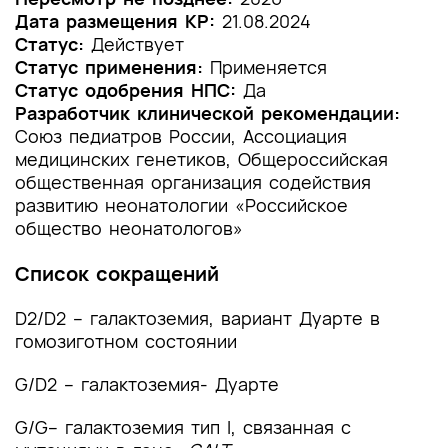
Дата размещения КР:
21.08.2024
1.2 Этиология и патогенез заболевания или
Статус:
Действует
состояния (группы заболеваний или
Статус применения:
Применяется
состояний)
Статус одобрения НПС:
Да
Разработчик клинической рекомендации:
1.3 Эпидемиология заболевания или состояния
Союз педиатров России, Ассоциация
(группы заболеваний или состояний)
медицинских генетиков, Общероссийская
общественная организация содействия
1.4 Особенности кодирования заболевания или
развитию неонатологии «Российское
состояния (группы заболеваний или
общество неонатологов»
состояний) по Международной
статистической классификации болезней и
Список сокращений
проблем, связанных со здоровьем
1.5 Классификация заболевания или состояния
D2/D2 – галактоземия, вариант Дуарте в
(группы заболеваний или состояний)
гомозиготном состоянии
1.6 Клиническая картина заболевания или
G/D2 – галактоземия- Дуарте
состояния (группы заболеваний или
состояний)
G/G– галактоземия тип I, связанная с