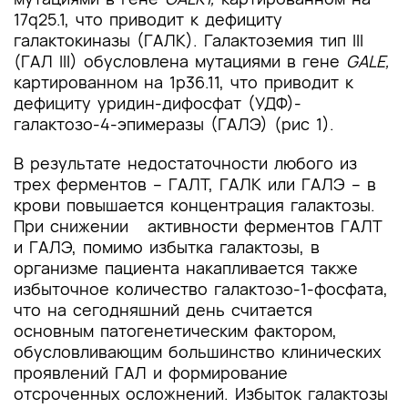
17q25.1, что приводит к дефициту
галактокиназы (ГАЛК). Галактоземия тип III
(ГАЛ III) обусловлена мутациями в гене
GALE,
картированном на
1р36.11, что приводит к
дефициту уридин-дифосфат (УДФ)-
галактозо-4-эпимеразы (ГАЛЭ) (рис 1).
В результате недостаточности любого из
трех ферментов – ГАЛТ, ГАЛК или ГАЛЭ – в
крови повышается концентрация галактозы.
При снижении активности ферментов ГАЛТ
и ГАЛЭ, помимо избытка галактозы, в
организме пациента накапливается также
избыточное количество галактозо-1-фосфата,
что на сегодняшний день считается
основным патогенетическим фактором,
обусловливающим большинство клинических
проявлений ГАЛ и формирование
отсроченных осложнений. Избыток галактозы