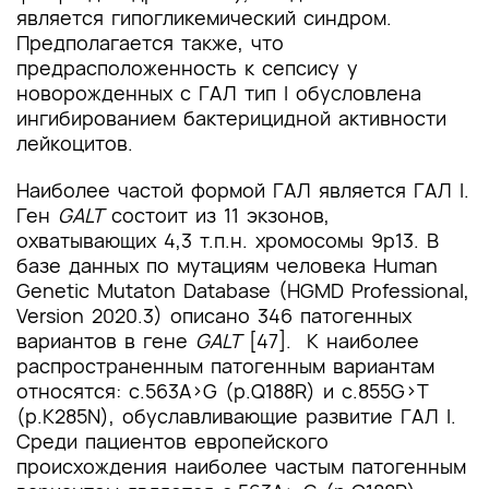
является гипогликемический синдром.
Предполагается также, что
предрасположенность к сепсису у
новорожденных с ГАЛ тип I обусловлена
ингибированием бактерицидной активности
лейкоцитов.
Наиболее частой формой ГАЛ является ГАЛ I.
Ген
GALT
состоит из 11 экзонов,
охватывающих 4,3 т.п.н. хромосомы 9p13. В
базе данных по мутациям человека Human
Genetic Mutaton Database (HGMD Professional,
Version 2020.3) описано 346 патогенных
вариантов в гене
GALT
[47]. К наиболее
распространенным патогенным вариантам
относятся: c.563A>G (p.Q188R) и c.855G>T
(p.K285N), обуславливающие развитие ГАЛ I.
Среди пациентов европейского
происхождения наиболее частым патогенным