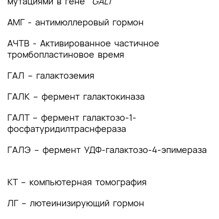
мутациями в гене
GALT
2. Диагностика заболевания или состояния
(группы заболеваний или состояний)
АМГ - антимюллеровый гормон
медицинские показания и противопоказания к
применению методов диагностики
АЧТВ - Активированное частичное
тромбопластиновое время
2.1 Жалобы и анамнез
ГАЛ – галактоземия
2.2 Физикальное обследование
ГАЛК – фермент галактокиназа
2.3 Лабораторные диагностические
исследования
ГАЛТ – фермент галактозо-1-
фосфатуридилтраснфераза
2.4 Инструментальные диагностические
исследования
ГАЛЭ – фермент УДФ-галактозо-4-эпимераза
2.5 Иные диагностические исследования
КТ – компьютерная томография
3. Лечение, включая медикаментозную и
немедикаментозную терапии, диетотерапию,
ЛГ – лютеинизирующий гормон
обезболивание, медицинские показания и
противопоказания к применению методов