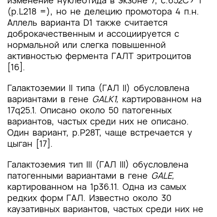
изменение нуклеотида в экзоне 7, c.652C> T
(p.L218 =), но не делецию промотора 4 п.н.
Аллель варианта D1 также считается
доброкачественным и ассоциируется с
нормальной или слегка повышенной
активностью фермента ГАЛТ эритроцитов
[16].
Галактоземии II типа (ГАЛ II) обусловлена
вариантами в гене
GALK1,
картированном на
17q25.1. Описано около 50 патогенных
вариантов, частых среди них не описано.
Один вариант, p.P28T, чаще встречается у
цыган [17].
Галактоземия тип III (ГАЛ III) обусловлена
патогенными вариантами в гене
GALE,
картированном на
1р36.11. Одна из самых
редких форм ГАЛ. Известно около 30
каузативных вариантов, частых среди них не