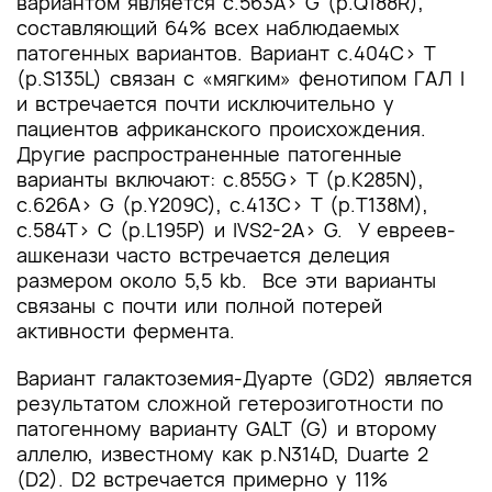
вариантом является c.563A> G (p.Q188R),
составляющий 64% всех наблюдаемых
патогенных вариантов. Вариант c.404C> T
(p.S135L) связан с «мягким» фенотипом ГАЛ I
и встречается почти исключительно у
пациентов африканского происхождения.
Другие распространенные патогенные
варианты включают: c.855G> T (p.K285N),
c.626A> G (p.Y209C), c.413C> T (p.T138M),
c.584T> C (p.L195P) и IVS2-2А> G. У евреев-
ашкенази часто встречается делеция
размером около 5,5 kb. Все эти варианты
связаны с почти или полной потерей
активности фермента.
Вариант галактоземия-Дуарте (GD2) является
результатом сложной гетерозиготности по
патогенному варианту GALT (G) и второму
аллелю, известному как p.N314D, Duarte 2
(D2). D2 встречается примерно у 11%