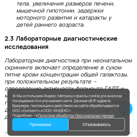
тела, увеличения размеров печени,
мышечной гипотонии, задержки
моторного развития и катаракты у
детей раннего возраста.
2.3 Лабораторные диагностические
исследования
Лабораторная диагностика при неонатальном
скрининге включает определение в сухом
пятне крови концентрации общей галактозы,
при положительном результате –
определение активности фермента ГАЛТ и
мутаций в гене GALT («исследование уровня
🍪 Мы используем Яндекс.Метрику и файлы cookie для анализа
посещаемости и улучшения сайта. Данные об IP-адресе,
галактозы в крови», «комплекс исследований
браузере, геолокации и действиях на сайте обрабатываются
для диагностики галактоземии»). Если
ООО «Онпоинт» и ООО «ЯНДЕКС».
диагностика проводится у пациента с уже
Подробнее — в
Политике обработки Персональных данных
выявленными клиническими симптомами, на
Принимаю
Отказываюсь
фоне диетотерапии, инфузионной терапии,