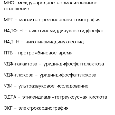
МНО- международное нормализованное
лечения
отношение
4. Медицинская реабилитация и санаторно-
МРТ – магнитно-резонансная томография
курортное лечение, медицинские показания и
противопоказания к применению методов
НАДФ·Н – никотинамиддинуклеотидфосфат
медицинской реабилитации, в том числе
основанных на использовании природных
НАД·Н – никотинамиддинуклеотид
лечебных факторов
ПТВ - протромбиновое время
5. Профилактика и диспансерное наблюдение,
медицинские показания и противопоказания к
УДФ-галактоза – уридиндифосфатгалактоза
применению методов профилактики
УДФ-глюкоза – уридиндифосфатглюкоза
6. Организация оказания медицинской помощи
УЗИ – ультразвуковое исследование
7. Дополнительная информация (в том числе
факторы, влияющие на исход заболевания или
ЭДТА – этилендиаминтетрауксусная кислота
состояния)
ЭКГ – электрокардиография
Критерии оценки качества медицинской