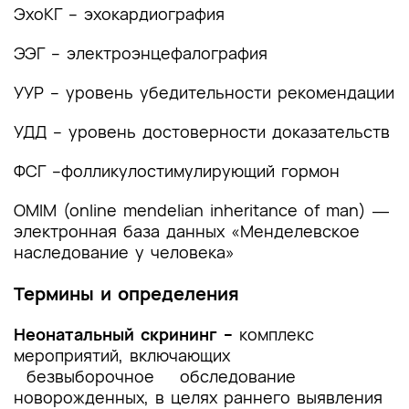
помощи
ЭхоКГ – эхокардиография
Список литературы
ЭЭГ – электроэнцефалография
Приложение А1. Состав рабочей группы по
УУР – уровень убедительности рекомендации
разработке и пересмотру клинических
рекомендаций
УДД – уровень достоверности доказательств
Приложение А2. Методология разработки
ФСГ –фолликулостимулирующий гормон
клинических рекомендаций
OMIM (online mendelian inheritance of man) ―
Приложение А3. Справочные материалы,
электронная база данных «Менделевское
включая соответствие показаний к
наследование у человека»
применению и противопоказаний, способов
применения и доз лекарственных препаратов,
Термины и определения
инструкции по применению лекарственного
препарата
Неонатальный скрининг –
комплекс
Приложение Б. Алгоритмы действий врача
мероприятий, включающих
безвыборочное обследование
Приложение В. Информация для пациента
новорожденных, в целях раннего выявления