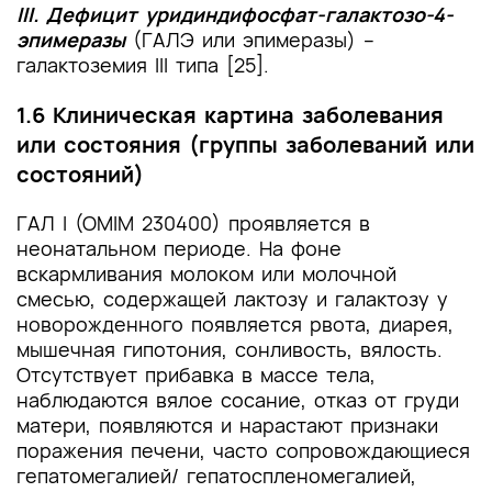
III. Дефицит уридиндифосфат-галактозо-4-
эпимеразы
(ГАЛЭ или эпимеразы) –
галактоземия III типа [25].
1.6 Клиническая картина заболевания
или состояния (группы заболеваний или
состояний)
ГАЛ I (OMIM 230400) проявляется в
неонатальном периоде. На фоне
вскармливания молоком или молочной
смесью, содержащей лактозу и галактозу у
новорожденного появляется рвота, диарея,
мышечная гипотония, сонливость, вялость.
Отсутствует прибавка в массе тела,
наблюдаются вялое сосание, отказ от груди
матери, появляются и нарастают признаки
поражения печени, часто сопровождающиеся
гепатомегалией/ гепатоспленомегалией,