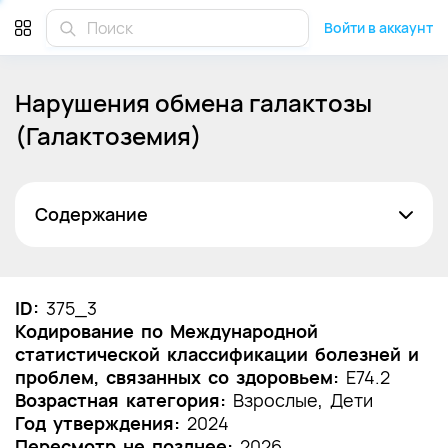
Войти в аккаунт
Нарушения обмена галактозы
(Галактоземия)
Содержание
Список сокращений
Термины и определения
ID:
375_3
Кодирование по Международной
1. Краткая информация по заболеванию или
статистической классификации болезней и
состоянию (группы заболеваний или
проблем, связанных со здоровьем:
состояний)
E74.2
Возрастная категория:
Взрослые, Дети
1.1 Определение заболевания или состояния
Год утверждения:
2024
(группы заболеваний или состояний)
Пересмотр не позднее:
2026