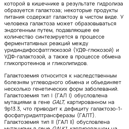
которой в кишечнике в результате гидролиза
образуется галактоза; некоторые продукты
питания содержат галактозу в чистом виде. У
человека галактоза может образовываться
эндогенным путем, подавляющее ее
количество синтезируется в процессе
ферментативных реакций между
уридиндифосфатглюкозой (УДФ-глюкозой) и
УДФ-галактозой, а также в процессе обмена
гликопротеинов и гликолипидов.
Галактоземия относится к наследственным
болезням углеводного обмена и объединяет
несколько генетических форм заболеваний.
Галактоземия тип I (ГАЛ I) обусловлена
мутациями в гене
GALT,
картированном на
9p13.3, что приводит к дефициту галактозо-1-
фосфатуридилтрансферазы (ГАЛТ).
Галактоземия тип II (ГАЛ II) обусловлена
мутациями в гене
GALK1,
картированном на