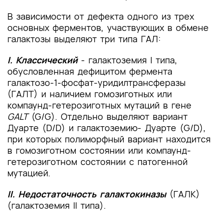
В зависимости от дефекта одного из трех
основных ферментов, участвующих в обмене
галактозы выделяют три типа ГАЛ:
I. Классический
- галактоземия I типа,
обусловленная дефицитом фермента
галактозо-1-фосфат-уридилтрансферазы
(ГАЛТ) и наличием гомозиготных или
компаунд-гетерозиготных мутаций в гене
GALT
(G/G). Отдельно выделяют вариант
Дуарте (D/D) и галактоземию- Дуарте (G/D),
при которых полиморфный вариант находится
в гомозиготном состоянии или компаунд-
гетерозиготном состоянии с патогенной
мутацией.
II. Недостаточность галактокиназы
(ГАЛК)
(галактоземия II типа).