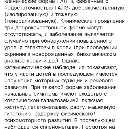
клинические формы ГАЛ III, связанные с
недостаточностью ГАЛЭ: доброкачественную
(изолированную) и тяжелую
(генерализованную). Клинические проявления
при доброкачественной форме могут
отсутствовать, и заболевание выявляется
случайно при обнаружении повышенного
уровня галактозы в крови (при проведении
скрининга новорожденных, биохимическом
анализе крови и др.). Однако
катамнестические наблюдения показывают,
что у части детей в последующем имеются
нарушения моторных функций и речевого
развития. При тяжелой форме заболевания
начальные симптомы имеют сходство с
классической галактоземией, включая
желтуху, гепатомегалию, рвоту, мышечную
гипотонию, задержку физического/
психомоторного развития. В последующем
наблюдается спленомегалия. Несмотря на