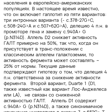
населения в европейско-американских
популяциях. В настоящее время известно,
что он включает гаплотип из пяти вариантов:
три интронных варианта (- c.378-27G>C,
c.508-24G>A и c.507+62G>A), делецию 4 п.н. в
промоторе гена и замену c.940A> G
(p.N314D). Аллель D2 снижает активность
ГАЛТ примерно на 50%, так что, когда он
присутствует в транс-положении с
классическим аллелем галактоземии, то
активность фермента может составлять ~
25% от нормы. Текущие данные
подтверждают гипотезу о том, что делеция 4
п.н. ответственна за снижение активности
фермента. Второй вариант, Duarte 1 (D1,
также известный как вариант Лос-Анджелеса
или LA), не связан со сниженной
активностью ГАЛТ. Аллель D1 содержит
c.940A> G (p.N314D), а также синонимичное