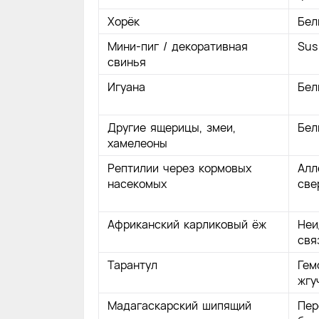
Хорёк
Бел
Мини-пиг / декоративная
Sus
свинья
Игуана
Бел
Другие ящерицы, змеи,
Бел
хамелеоны
Рептилии через кормовых
Алл
насекомых
све
Африканский карликовый ёж
Неи
свя
Тарантул
Гем
жгу
Мадагаскарский шипящий
Пер