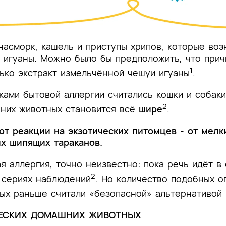
насморк, кашель и приступы хрипов, которые воз
е игуаны. Можно было бы предположить, что прич
1
ько экстракт измельчённой чешуи игуаны
.
ами бытовой аллергии считались кошки и собаки
2
них животных становится всё
шире
.
т реакции на экзотических питомцев - от мелк
их шипящих тараканов.
ая аллергия, точно неизвестно: пока речь идёт 
2
 сериях наблюдений
. Но количество подобных 
рых раньше считали «безопасной» альтернативой
ЧЕСКИХ ДОМАШНИХ ЖИВОТНЫХ