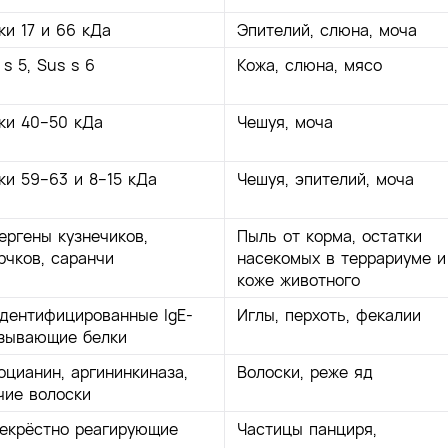
ки 17 и 66 кДа
Эпителий, слюна, моча
 s 5, Sus s 6
Кожа, слюна, мясо
ки 40–50 кДа
Чешуя, моча
ки 59–63 и 8–15 кДа
Чешуя, эпителий, моча
ергены кузнечиков,
Пыль от корма, остатки
рчков, саранчи
насекомых в террариуме и
коже животного
дентифицированные IgE-
Иглы, перхоть, фекалии
зывающие белки
оцианин, аргининкиназа,
Волоски, реже яд
чие волоски
екрёстно реагирующие
Частицы панциря,