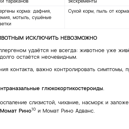
ки тараканов
экскременты
ергены корма: дафния,
Сухой корм, пыль от корма
емия, мотыль, сушёные
ветки
 ЖИВОТНЫМ ИСКЛЮЧИТЬ НЕВОЗМОЖНО
ллергеном удаётся не всегда: животное уже живё
 долго остаётся неочевидным.
ения контакта, важно контролировать симптомы, 
интраназальные глюкокортикостероиды
.
спаление слизистой, чихание, насморк и залож
10
Момат Рино
и Момат Рино Адванс.