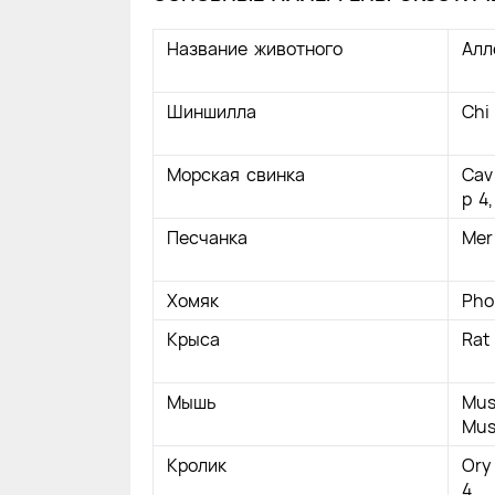
Название животного
Алл
Шиншилла
Chi 
Морская свинка
Cav
p 4
Песчанка
Mer
Хомяк
Pho
Крыса
Rat 
Мышь
Mus
Mus
Кролик
Ory 
4