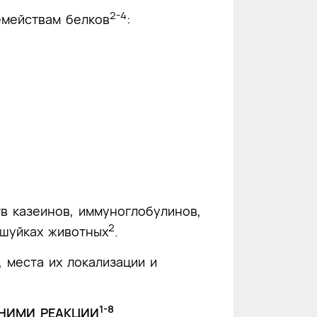
2-4
емействам белков
:
в казеинов, иммуноглобулинов,
2
ешуйках животных
.
 места их локализации и
1-8
НИМИ РЕАКЦИИ