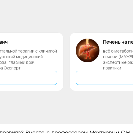
вич
Печень
на
п
итальной терапии с клиникой
всё о метабол
ургский медицинский
печени (МАЖБП
лова, главный врач
экспертные ра
ра Эксперт
практики
 правила? Вместе с профессором Мехтиевым С.Н