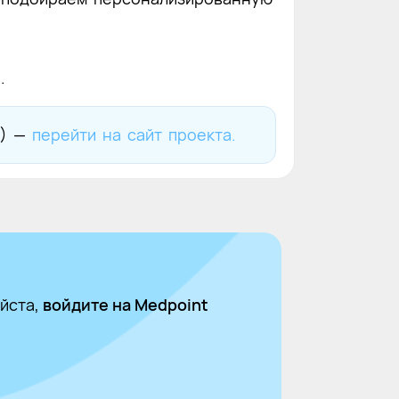
ь
.
П) —
перейти на сайт проекта.
йста,
войдите на Medpoint