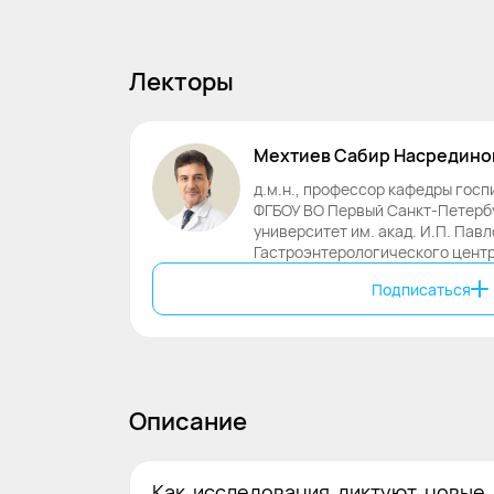
Лекторы
Мехтиев
Сабир
Насредино
д.м.н., профессор кафедры госп
ФГБОУ ВО Первый Санкт-Петерб
университет им. акад. И.П. Пав
Гастроэнтерологического цент
Подписаться
Описание
Как исследования диктуют новые