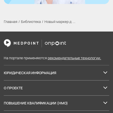
Главная
Библиотека
Новый маркер д ...
На портале применяются
рекомендательные технологии.
ЮРИДИЧЕСКАЯ ИНФОРМАЦИЯ
Лицензия на образовательные услуги
О ПРОЕКТЕ
Пользовательское соглашение
О нас
Политика в отношении обработки персональных данных
ПОВЫШЕНИЕ КВАЛИФИКАЦИИ (НМО)
Партнеры
Согласие на обработку персональных данных
Баллы НМО: правила аккредитации