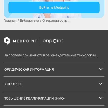
Войти на Medpoint
Главная
Библиотека
О терапии остр ...
На портале применяются
рекомендательные технологии.
ЮРИДИЧЕСКАЯ ИНФОРМАЦИЯ
Лицензия на образовательные услуги
О ПРОЕКТЕ
Пользовательское соглашение
О нас
Политика в отношении обработки персональных данных
ПОВЫШЕНИЕ КВАЛИФИКАЦИИ (НМО)
Партнеры
Согласие на обработку персональных данных
Баллы НМО: правила аккредитации