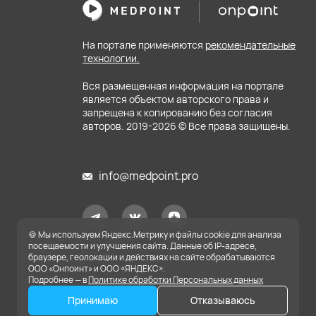
На портале применяются
рекомендательные
технологии.
Вся размещенная информация на портале
является объектом авторского права и
запрещена к копированию без согласия
авторов. 2019-
2026
© Все права защищены.
info@medpoint.pro
🍪 Мы используем Яндекс.Метрику и файлы cookie для анализа
посещаемости и улучшения сайта. Данные об IP-адресе,
браузере, геолокации и действиях на сайте обрабатываются
ООО «Онпоинт» и ООО «ЯНДЕКС».
Подробнее — в
Политике обработки Персональных данных
Принимаю
Отказываюсь