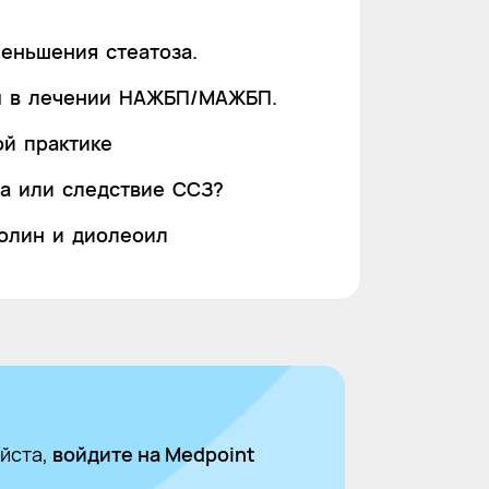
еньшения стеатоза.
ы в лечении НАЖБП/МАЖБП.
ой практике
а или следствие ССЗ?
олин и диолеоил
йста,
войдите на Medpoint