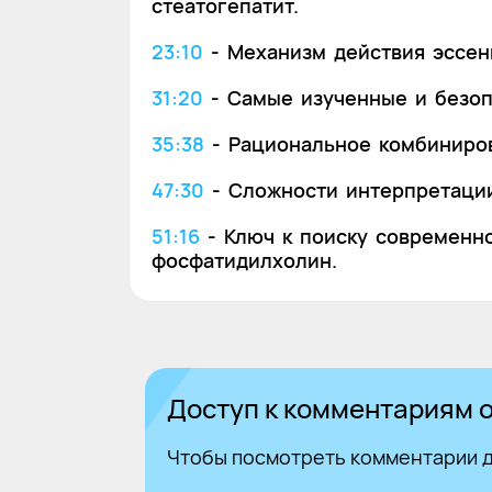
стеатогепатит.
23:10
-
Механизм действия эссен
31:20
-
Самые изученные и безо
35:38
-
Рациональное комбиниров
47:30
-
Сложности интерпретации
51:16
-
Ключ к поиску современн
фосфатидилхолин.
Доступ к комментариям о
Чтобы посмотреть комментарии д