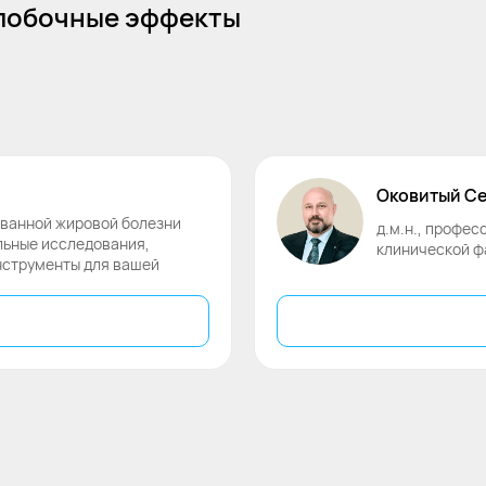
 побочные эффекты
Оковитый
Се
ованной жировой болезни
д.м.н., профе
ьные исследования,
клинической ф
нструменты для вашей