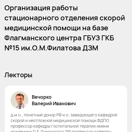
Организация работы
стационарного отделения скорой
медицинской помощи на базе
Флагманского центра ГБУЗ ГКБ
№15 им.О.М.Филатова ДЗМ
Лекторы
Вечорко
Валерий
Иванович
д.м.н., почетный донор РФ и.о. заведующего кафедрой
скорой и неотложной медицинской помощи ФДПО
профессор кафедры госпитальной терапии имени
академика П.Е.Лукомского ЛФ профессор кафедры