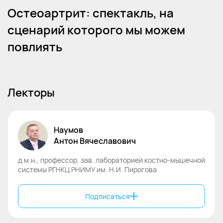
Остеоартрит: спектакль, на
сценарий которого мы можем
повлиять
Лекторы
Наумов
Антон
Вячеславович
д.м.н., профессор, зав. лабораторией костно-мышечной
системы РГНКЦ РНИМУ им. Н.И. Пирогова
Подписаться