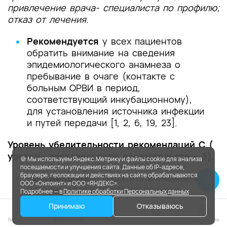
привлечение врача- специалиста по профилю;
отказ от лечения.
Рекомендуется
у всех пациентов
обратить внимание на сведения
эпидемиологического анамнеза о
пребывание в очаге (контакте с
больным ОРВИ в период,
соответствующий инкубационному),
для установления источника инфекции
и путей передачи [1, 2, 6, 19, 23].
Уровень убедительности рекомендаций C (
уровень достоверности доказательств – 5).
🍪 Мы используем Яндекс.Метрику и файлы cookie для анализа
посещаемости и улучшения сайта. Данные об IP-адресе,
браузере, геолокации и действиях на сайте обрабатываются
Рекомендовано
обратить внимание на
ООО «Онпоинт» и ООО «ЯНДЕКС».
наличие эпидемического подъема
Подробнее — в
Политике обработки Персональных данных
заболеваемости ОРВИ для клинической
Принимаю
Отказываюсь
диагностики заболевания [1, 2, 3, 13, 15,
19, 23].