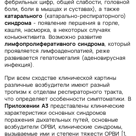
фебрильных цифр, общей слабости, головной
боли, боли в мышцах и суставах), а также
катарального
(катарально-респираторного)
синдрома
- появление першения в горле,
кашля, насморка, в некоторых случаях
конъюнктивита. Возможно развитие
лимфопролиферативного синдрома
, который
проявляется лимфоаденопатией, реже
развивается гепатомегалия (аденовирусная
инфекция).
При всем сходстве клинической картины
различные возбудители имеют разный
тропизм к отделам респираторного тракта,
что определяет особенности симптоматики. В
Приложении А3
представлены клинические
характеристики основных синдромов
поражения дыхательных путей, основные
возбудители ОРВИ, клинические синдромы,
вызываемые ими и степени тяжести ОРВИ [1,