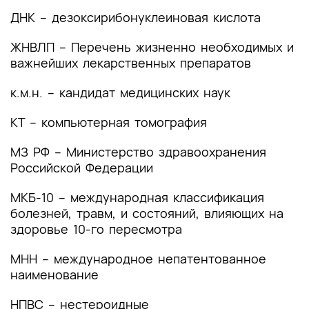
2. Диагностика заболевания или состояния
ДНК – дезоксирибонуклеиновая кислота
(группы заболеваний или состояний)
медицинские показания и противопоказания к
ЖНВЛП – Перечень жизненно необходимых и
применению методов диагностики
важнейших лекарственных препаратов
2.1 Жалобы и анамнез
к.м.н. – кандидат медицинских наук
2.2 Физикальное обследование
КТ – компьютерная томография
2.3 Лабораторные диагностические
МЗ РФ – Министерство здравоохранения
исследования
Российской Федерации
2.4 Инструментальные диагностические
МКБ-10 – международная классификация
исследования
болезней, травм, и состояний, влияющих на
здоровье 10-го пересмотра
2.5 Иные диагностические исследования
МНН – международное непатентованное
3. Лечение, включая медикаментозную и
наименование
немедикаментозную терапии, диетотерапию,
обезболивание, медицинские показания и
НПВС – нестероидные
противопоказания к применению методов