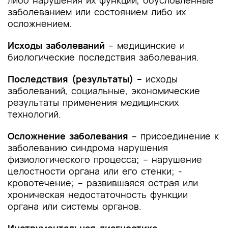
либо нарушения их функций, обусловленные
амбулаторном наблюдении для лечения
заболеванием или состоянием либо их
(при необходимости) заболевания, оценки
осложнением.
состояния и контроля за лечением
Исходы заболеваний
– медицинские и
Приложение Б. Алгоритмы действий врача
биологические последствия заболевания.
Приложение В. Информация для пациента
Последствия (результаты) –
исходы
Приложение Г1-ГN. Шкалы оценки, вопросники
заболеваний, социальные, экономические
и другие оценочные инструменты состояния
результаты применения медицинских
пациента, приведенные в клинических
технологий.
рекомендациях
Осложнение заболевания
– присоединение к
заболеванию синдрома нарушения
физиологического процесса; – нарушение
целостности органа или его стенки; -
кровотечение; – развившаяся острая или
хроническая недостаточность функции
органа или системы органов.