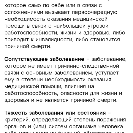
которое само по себе или в связи с
включая соответствие показаний к
осложнениями вызывает первоочередную
применению и противопоказаний, способов
необходимость оказания медицинской
применения и доз лекарственных препаратов,
помощи в связи с наибольшей угрозой
инструкции по применению лекарственного
работоспособности, жизни и здоровью, либо
препарата
приводит к инвалидности, либо становится
Приложение A3.1 Клиническая
причиной смерти.
характеристика основных синдромов
поражения дыхательных путей
Сопутствующее заболевание –
заболевание,
которое не имеет причинно­-следственной
Приложение A3.2 Возбудители ОРВИ и
связи с основным заболеванием, уступает
основные синдромы поражения дыхательных
ему в степени необходимости оказания
путей
медицинской помощи, влияния на
работоспособность, опасности для жизни и
Приложение A3.3 Критерии тяжести ОРВИ
здоровья и не является причиной смерти.
Приложение A3.4 Дифференциальная
Тяжесть заболевания или состояния
–
диагностика гриппа и других ОРВИ
критерий, определяющий степень поражения
органов и (или) систем организма человека
Приложение A3.5 Медицинские услуги при