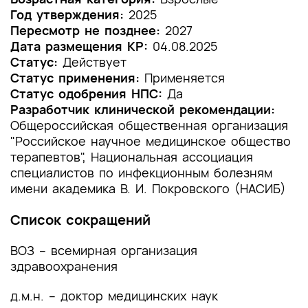
Год утверждения:
2025
1.2 Этиология и патогенез заболевания или
Пересмотр не позднее:
2027
состояния (группы заболеваний или
Дата размещения КР:
04.08.2025
состояний)
Статус:
Действует
Статус применения:
Применяется
1.3 Эпидемиология заболевания или состояния
Статус одобрения НПС:
Да
(группы заболеваний или состояний)
Разработчик клинической рекомендации:
Общероссийская общественная организация
1.4 Особенности кодирования заболевания или
"Российское научное медицинское общество
состояния (группы заболеваний или
терапевтов", Национальная ассоциация
состояний) по Международной
специалистов по инфекционным болезням
статистической классификации болезней и
проблем, связанных со здоровьем
имени академика В. И. Покровского (НАСИБ)
1.5 Классификация заболевания или состояния
Список сокращений
(группы заболеваний или состояний)
ВОЗ – всемирная организация
1.6 Клиническая картина заболевания или
здравоохранения
состояния (группы заболеваний или
состояний)
д.м.н. – доктор медицинских наук