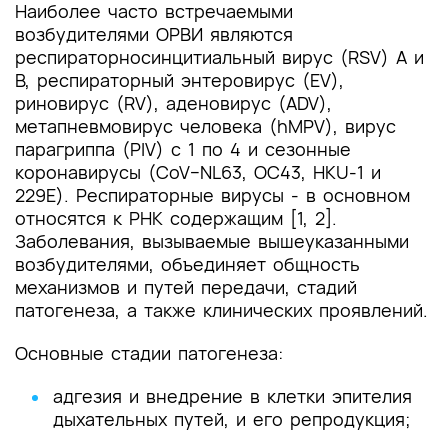
Наиболее часто встречаемыми
возбудителями ОРВИ являются
респираторно­синцитиальный вирус (RSV) A и
B, респираторный энтеровирус (EV),
риновирус (RV), аденовирус (ADV),
метапневмовирус человека (hMPV), вирус
парагриппа (PIV) с 1 по 4 и сезонные
коронавирусы (CoV–NL63, OC43, HKU-1 и
229E). Респираторные вирусы - в основном
относятся к РНК содержащим [1, 2].
Заболевания, вызываемые вышеуказанными
возбудителями, объединяет общность
механизмов и путей передачи, стадий
патогенеза, а также клинических проявлений.
Основные стадии патогенеза:
адгезия и внедрение в клетки эпителия
дыхательных путей, и его репродукция;