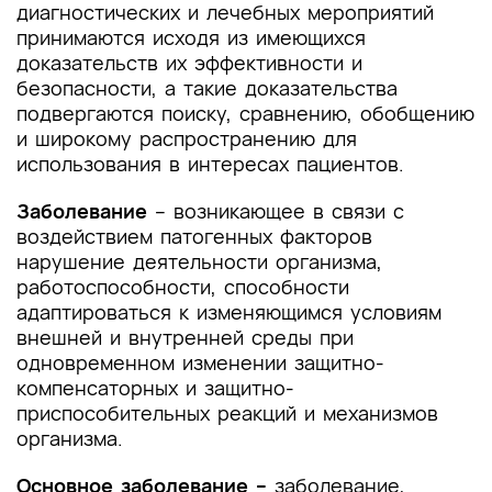
диагностических и лечебных мероприятий
5.3. Диспансерное наблюдение
принимаются исходя из имеющихся
доказательств их эффективности и
6. Организация оказания медицинской помощи
безопасности, а такие доказательства
подвергаются поиску, сравнению, обобщению
7. Дополнительная информация (в том числе
и широкому распространению для
факторы, влияющие на исход заболевания или
использования в интересах пациентов.
состояния)
Заболевание
– возникающее в связи с
Критерии оценки качества медицинской
помощи
воздействием патогенных факторов
нарушение деятельности организма,
Список литературы
работоспособности, способности
адаптироваться к изменяющимся условиям
Приложение А1. Состав рабочей группы по
внешней и внутренней среды при
разработке и пересмотру клинических
одновременном изменении защитно-
рекомендаций
компенсаторных и защитно-
приспособительных реакций и механизмов
Приложение А2. Методология разработки
организма.
клинических рекомендаций
Основное заболевание –
заболевание,
Приложение А3. Справочные материалы,