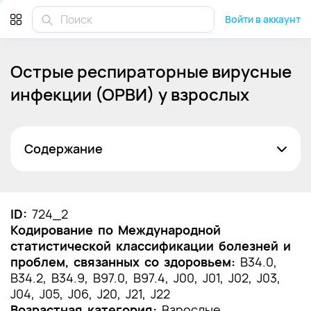
Войти в аккаунт
Острые респираторные вирусные
инфекции (ОРВИ) у взрослых
Содержание
Список сокращений
Термины и определения
ID:
724_2
Кодирование по Международной
1. Краткая информация по заболеванию или
статистической классификации болезней и
состоянию (группы заболеваний или
проблем, связанных со здоровьем:
состояний)
B34.0,
B34.2, B34.9, B97.0, B97.4, J00, J01, J02, J03,
1.1 Определение заболевания или состояния
J04, J05, J06, J20, J21, J22
(группы заболеваний или состояний)
Возрастная категория:
Взрослые