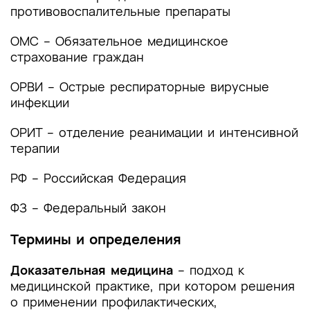
противовоспалительные препараты
лечения
ОМС – Обязательное медицинское
3.1. Консервативное лечение
страхование граждан
3.2. Хирургическое лечение
ОРВИ – Острые респираторные вирусные
4. Медицинская реабилитация и санаторно-
инфекции
курортное лечение, медицинские показания и
противопоказания к применению методов
ОРИТ – отделение реанимации и интенсивной
медицинской реабилитации, в том числе
терапии
основанных на использовании природных
лечебных факторов
РФ – Российская Федерация
5. Профилактика и диспансерное наблюдение,
ФЗ – Федеральный закон
медицинские показания и противопоказания к
применению методов профилактики
Термины и определения
5.1. Специфическая профилактика
Доказательная медицина
– подход к
медицинской практике, при котором решения
2
5.2. Неспецифическая профилактика
о применении профилактических,