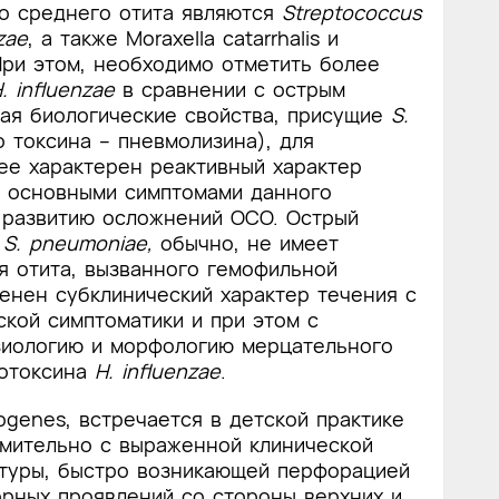
о среднего отита являются
Streptococcus
zae
, а также Moraxella catarrhalis и
. При этом, необходимо отметить более
. influenzae
в сравнении с острым
ая биологические свойства, присущие
S.
 токсина – пневмолизина), для
ее характерен реактивный характер
 основными симптомами данного
к развитию осложнений ОСО. Острый
й
S. pneumoniae,
обычно, не имеет
я отита, вызванного гемофильной
венен субклинический характер течения с
кой симптоматики и при этом с
зиологию и морфологию мерцательного
дотоксина
H. influenzae
.
ogenes, встречается в детской практике
емительно с выраженной клинической
атуры, быстро возникающей перфорацией
орных проявлений со стороны верхних и