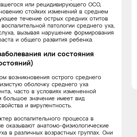
увшегося или рецидивирующего ОСО,
кновению стойких изменений в среднем
рующее течение острых средних отитов
 воспалительной патологии среднего уха,
луха, вызывая нарушение формирования
раста и общего развития ребенка.
 заболевания или состояния
остояний)
ом возникновения острого среднего
лизистую оболочку среднего уха
ента, часто в условиях измененной
м большое значение имеет вид
свойства и вирулентность.
актер воспалительного процесса в
ие оказывают анатомо-физиологические
ха в различных возрастных группах. Они