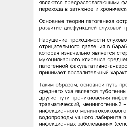
являются предрасполагающими фа
перехода в затяжное и хроническое
Основные теории патогенеза ост
развитие дисфункцией слуховой т
Нарушение проходимости слухово
отрицательного давления в бараб
которая изначально является сте
мукоцилиарного клиренса среднег
патогенной факультативно-анаэро
принимает воспалительный характ
Таким образом, основной путь пр
среднего уха является тубогенны
другие пути проникновения инфек
травматический, менингогенный 
инфекционного менингококкового
водопроводы ушного лабиринта в
инфекционных заболеваниях (сепси