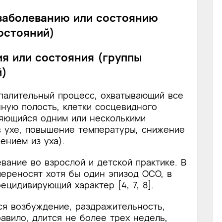
 заболеванию или состоянию
остояний)
ия или состояния (группы
й)
палительный процесс, охватывающий все
нную полость, клетки сосцевидного
ляющийся одним или несколькими
в ухе, повышение температуры, снижение
ением из уха).
ание во взрослой и детской практике. В
переносят хотя бы один эпизод ОСО, в
цидивирующий характер [4, 7, 8].
ся возбуждение, раздражительность,
равило, длится не более трех недель,