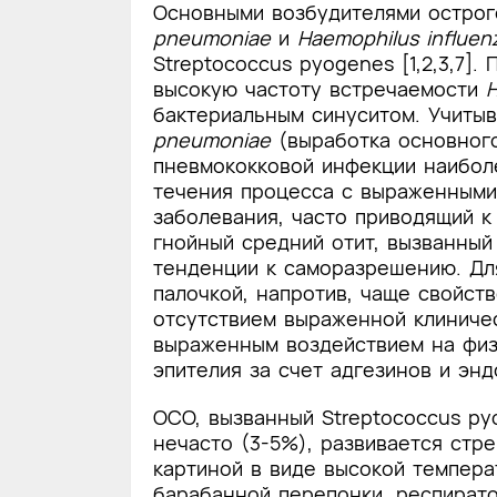
Основными возбудителями острог
pneumoniae
и
Нaemophilus influen
Streptococcus pyogenes [1,2,3,7]
высокую частоту встречаемости
Н
бактериальным синуситом. Учитыв
pneumoniae
(выработка основного
пневмококковой инфекции наибол
течения процесса с выраженными
заболевания, часто приводящий 
гнойный средний отит, вызванны
тенденции к саморазрешению. Дл
палочкой, напротив, чаще свойст
отсутствием выраженной клиничес
выраженным воздействием на фи
эпителия за счет адгезинов и эн
ОСО, вызванный Streptococcus py
нечасто (3-5%), развивается стр
картиной в виде высокой темпер
барабанной перепонки, респират