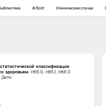
Библиотека
AI Bolit
Клинические случаи
статистической классификации
со здоровьем:
H65.0, H65.1, H66.0
 Дети
я