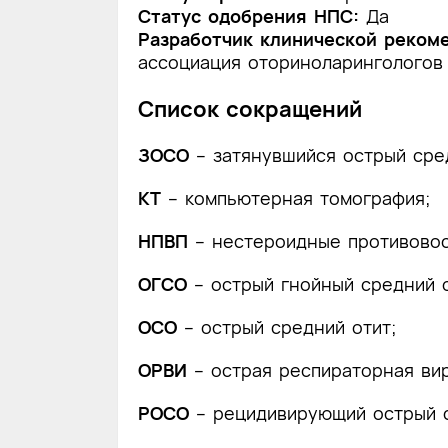
Статус одобрения НПС:
Да
Разработчик клинической реком
ассоциация оториноларингологов
Список сокращений
ЗОСО
– затянувшийся острый сре
КТ
– компьютерная томография;
НПВП
– нестероидные противово
ОГСО
– острый гнойный средний о
ОСО
– острый средний отит;
ОРВИ
– острая респираторная ви
РОСО
– рецидивирующий острый с