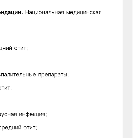
ендации:
Национальная медицинская
дний отит;
спалительные препараты;
тит;
русная инфекция;
редний отит;