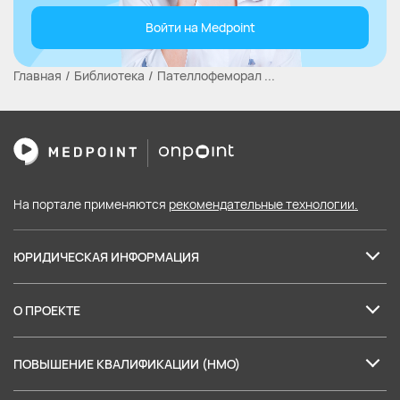
Войти на Medpoint
Главная
Библиотека
Пателлофеморал ...
На портале применяются
рекомендательные технологии.
ЮРИДИЧЕСКАЯ ИНФОРМАЦИЯ
Лицензия на образовательные услуги
О ПРОЕКТЕ
Пользовательское соглашение
О нас
Политика в отношении обработки персональных данных
ПОВЫШЕНИЕ КВАЛИФИКАЦИИ (НМО)
Партнеры
Согласие на обработку персональных данных
Баллы НМО: правила аккредитации