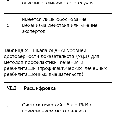
[30]
Bonde J. H. et al. Clinical Utility of
описание клинического случая
Human Papillomavirus Genotyping in
Cervical Cancer Screening: A Systematic
Review //Journal of lower genital tract
Имеется лишь обоснование
disease. – 2020. – Т. 24. – №. 1. – С. 1-13.
5
механизма действия или мнение
экспертов
[31]
Стругацкий В.М., Маланова Т.Б.,
Арсланян К.Н. Физиотерапия в практике
акушера-гинеколога (клинические аспекты
Таблица 2.
Шкала оценки уровней
и рецептура). - 2-е изд. – Москва:
достоверности доказательств (УДД) для
МЕДпресс-информ, 2008
.
методов профилактики, лечения и
реабилитации (профилактических, лечебных,
реабилитационных вмешательств)
УДД
Расшифровка
Систематический обзор РКИ с
1
применением мета-анализа