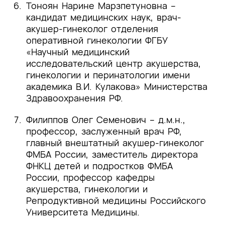
Тоноян Нарине Марзпетуновна –
Treasure Island (FL): StatPearls Publishing;
кандидат медицинских наук, врач-
2024
.
акушер-гинеколог отделения
[14]
оперативной гинекологии ФГБУ
Clark T.J., Stevenson H. Endometrial
Polyps and Abnormal Uterine Bleeding
«Научный медицинский
(AUB-P): What is the relationship, how are
исследовательский центр акушерства,
they diagnosed and how are they treated?
гинекологии и перинатологии имени
Best Pract Res Clin Obstet Gynaecol. 2017
академика В.И. Кулакова» Министерства
.
Здравоохранения РФ.
[15]
Elfayomy A.K., Soliman B.S. Risk Factors
Associated with the Malignant Changes of
Филиппов Олег Семенович – д.м.н.,
Symptomatic and Asymptomatic Endometrial
профессор, заслуженный врач РФ,
Polyps in Premenopausal Women. J Obstet
главный внештатный акушер-гинеколог
Gynaecol India. 2015
ФМБА России, заместитель директора
.
ФНКЦ детей и подростков ФМБА
[16]
Wolfman W. No. 249-Asymptomatic
России, профессор кафедры
Endometrial Thickening. J Obstet Gynaecol
акушерства, гинекологии и
Can. 2018; 40(5):e367–77
.
Репродуктивной медицины Российского
Университета Медицины.
[17]
AAGL practice report: practice