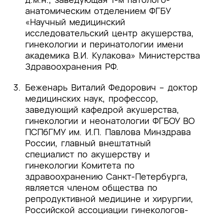
[6]
Capmas P., Pourcelot A.-G., Giral E.,
анатомическим отделением ФГБУ
Fedida D., Fernandez H. Office
«Научный медицинский
hysteroscopy: A report of 2402 cases. J
исследовательский центр акушерства,
Gynecol Obstet Biol Reprod (Paris). 2016
.
гинекологии и перинатологии имени
академика В.И. Кулакова» Министерства
[7]
Schnatz PF, Ricci S, O’Sullivan DM.
Здравоохранения РФ.
Cervical polyps in postmenopausal women:
is there a difference in risk? Menopause
Беженарь Виталий Федорович –
доктор
2009
.
медицинских наук, профессор,
заведующий кафедрой акушерства,
[8]
Schnatz P. F., Ricci S., O’Sullivan D. M.
гинекологии и неонатологии ФГБОУ ВО
Cervical polyps in postmenopausal women:
ПСПбГМУ им. И.П. Павлова Минздрава
is there a difference in risk? //Menopause. –
России, главный внештатный
2009
.
специалист по акушерству и
гинекологии Комитета по
[9]
Tirlapur S. A. et al. Clinico-pathological
здравоохранению Санкт-Петербурга,
study of cervical polyps //Archives of
является членом общества по
gynecology and obstetrics. – 2010. – Т. 282.
репродуктивной медицине и хирургии,
– С. 535-538
.
Российской ассоциации гинекологов-