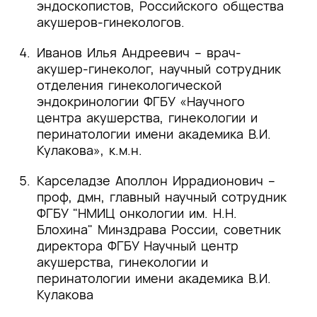
эндоскопистов, Российского общества
[10]
Paradisi R., Rossi S., Scifo M.C., Dall’O’
акушеров-гинекологов.
F., Battaglia C., Venturoli S. Recurrence of
endometrial polyps. Gynecol Obstet Invest.
Иванов Илья Андреевич – врач-
2014
.
акушер-гинеколог, научный сотрудник
отделения гинекологической
[11]
Kanthi J.M., Remadevi C., Sumathy S.,
эндокринологии ФГБУ «Научного
Sharma D., Sreedhar S., Jose A. Clinical
центра акушерства, гинекологии и
Study of Endometrial Polyp and Role of
перинатологии имени академика В.И.
Diagnostic Hysteroscopy and Blind Avulsion
Кулакова», к.м.н.
of Polyp. J Clin Diagn Res. 2016
.
Карселадзе Аполлон Иррадионович –
[12]
AlHilli M.M., Nixon K.E., Hopkins M.R.,
проф, дмн, главный научный сотрудник
Weaver A.L., Laughlin-Tommaso S.K.,
ФГБУ "НМИЦ онкологии им. Н.Н.
Famuyide A.O. Long-term outcomes after
Блохина" Минздрава России, советник
intrauterine morcellation vs hysteroscopic
директора ФГБУ Научный центр
resection of endometrial polyps. J Minim
акушерства, гинекологии и
Invasive Gynecol. 20(2):215–21
.
перинатологии имени академика В.И.
[13]
Кулакова
Alkilani YG, Apodaca-Ramos I. Cervical
Polyps. 2023 Sep 4. In: StatPearls [Internet].