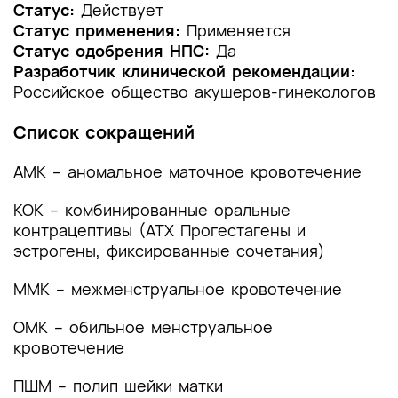
1.2 Этиология и патогенез заболевания или
Статус:
Действует
состояния (группы заболеваний или
Статус применения:
Применяется
состояний)
Статус одобрения НПС:
Да
Разработчик клинической рекомендации:
1.3 Эпидемиология заболевания или состояния
Российское общество акушеров-гинекологов
(группы заболеваний или состояний)
Список сокращений
1.4 Особенности кодирования заболевания или
состояния (группы заболеваний или
АМК – аномальное маточное кровотечение
состояний) по Международной
статистической классификации болезней и
КОК – комбинированные оральные
проблем, связанных со здоровьем
контрацептивы (АТХ Прогестагены и
эстрогены, фиксированные сочетания)
1.5 Классификация заболевания или состояния
(группы заболеваний или состояний)
ММК – межменструальное кровотечение
1.6 Клиническая картина заболевания или
ОМК – обильное менструальное
состояния (группы заболеваний или
состояний)
кровотечение
2. Диагностика заболевания или состояния
ПШМ – полип шейки матки