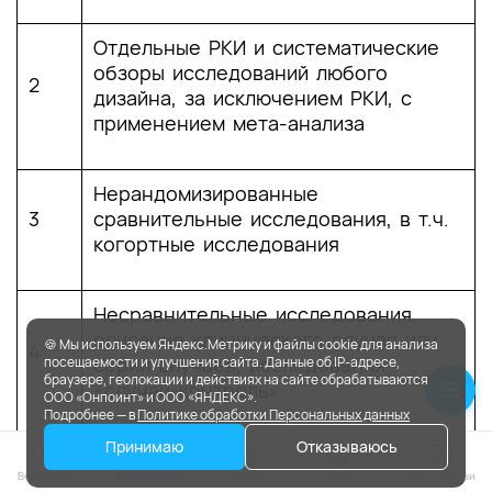
Отдельные РКИ и систематические
обзоры исследований любого
2
дизайна, за исключением РКИ, с
применением мета-анализа
Нерандомизированные
3
сравнительные исследования, в т.ч.
когортные исследования
Несравнительные исследования,
описание клинического случая или
🍪 Мы используем Яндекс.Метрику и файлы cookie для анализа
4
серии случаев, исследования
посещаемости и улучшения сайта. Данные об IP-адресе,
браузере, геолокации и действиях на сайте обрабатываются
«случай-контроль»
ООО «Онпоинт» и ООО «ЯНДЕКС».
Подробнее — в
Политике обработки Персональных данных
Принимаю
Отказываюсь
Имеется лишь обоснование
механизма действия вмешательства