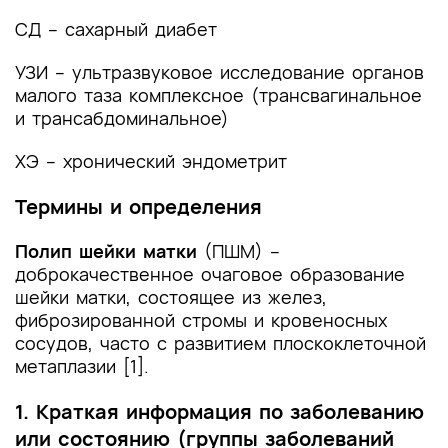
(группы заболеваний или состояний)
медицинские показания и противопоказания к
СД – сахарный диабет
применению методов диагностики
УЗИ – ультразвуковое исследование органов
2.1 Жалобы и анамнез
малого таза комплексное (трансвагинальное
и трансабдоминальное)
2.2 Физикальное обследование
ХЭ – хронический эндометрит
2.3 Лабораторные диагностические
исследования
Термины и определения
2.4 Инструментальные диагностические
Полип шейки матки
(ПШМ) –
исследования
доброкачественное очаговое образование
шейки матки, состоящее из желез,
2.5 Иные диагностические исследования
фиброзированной стромы и кровеносных
сосудов, часто с развитием плоскоклеточной
3. Лечение, включая медикаментозную и
метаплазии [1].
немедикаментозную терапии, диетотерапию,
обезболивание, медицинские показания и
1. Краткая информация по заболеванию
противопоказания к применению методов
лечения
или состоянию (группы заболеваний