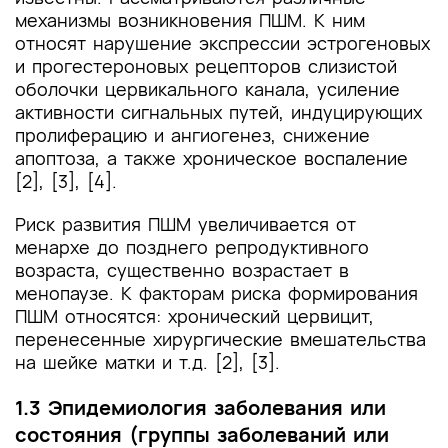
Список литературы
механизмы возникновения ПШМ. К ним
относят нарушение экспрессии эстрогеновых
Приложение А1. Состав рабочей группы по
и прогестероновых рецепторов слизистой
разработке и пересмотру клинических
оболочки цервикального канала, усиление
рекомендаций
активности сигнальных путей, индуцирующих
пролиферацию и ангиогенез, снижение
Приложение А2. Методология разработки
апоптоза, а также хроническое воспаление
клинических рекомендаций
[2], [3], [4].
Приложение А3. Справочные материалы,
Риск развития ПШМ увеличивается от
включая соответствие показаний к
применению и противопоказаний, способов
менархе до позднего репродуктивного
применения и доз лекарственных препаратов,
возраста, существенно возрастает в
инструкции по применению лекарственного
менопаузе. К факторам риска формирования
препарата
ПШМ относятся: хронический цервицит,
перенесенные хирургические вмешательства
Приложение Б. Алгоритмы действий врача
на шейке матки и т.д. [2], [3].
Приложение В. Информация для пациента
1.3 Эпидемиология заболевания или
состояния (группы заболеваний или
Приложение Г1-ГN. Шкалы оценки, вопросники