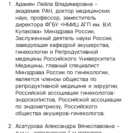
management of polyps in female
Адамян Лейла Владимировна –
reproductive organs. Int J Surg. 2017
.
академик РАН, доктор медицинских
наук, профессор, заместитель
[3]
Indraccolo U., Di Iorio R., Matteo M.,
директора ФГБУ «НМИЦ АГП им. В.И.
Corona G., Greco P., Indraccolo S.R. The
Кулакова» Минздрава России,
pathogenesis of endometrial polyps: a
Заслуженный деятель науки России,
systematic semi-quantitative review. Eur J
заведующая кафедрой акушерства,
Gynaecol Oncol. 2013
.
гинекологии и Репродуктивной
медицины Российского Университета
[4]
Carvalho F.M.et al. Functional
Медицины, главный специалист
endometrial polyps in infertile asymptomatic
Минздрава России по гинекологии,
patients: a possible evolution of vascular
является членом общества по
changes secondary to endometritis. Eur J
репродуктивной медицине и хирургии,
Obstet Gynecol Reprod Biol. 2013
.
Российской ассоциации гинекологов-
эндоскопистов, Российской ассоциации
[5]
Fatemi H.M. et al. Prevalence of
по эндометриозу, Российского
unsuspected uterine cavity abnormalities
общества акушеров-гинекологов.
diagnosed by office hysteroscopy prior to in
vitro fertilization. Hum Reprod. 2010
.
Асатурова Александра Вячеславовна –
д.м.н., заведующая 1-м патолого-