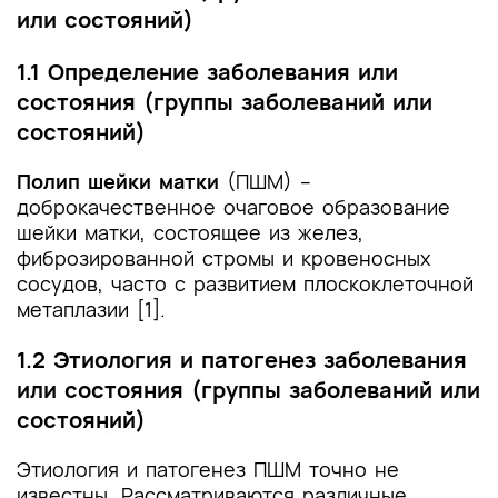
или состояний)
4. Медицинская реабилитация и санаторно-
курортное лечение, медицинские показания и
1.1 Определение заболевания или
противопоказания к применению методов
состояния (группы заболеваний или
медицинской реабилитации, в том числе
основанных на использовании природных
состояний)
лечебных факторов
Полип шейки матки
(ПШМ) –
5. Профилактика и диспансерное наблюдение,
доброкачественное очаговое образование
медицинские показания и противопоказания к
шейки матки, состоящее из желез,
применению методов профилактики
фиброзированной стромы и кровеносных
сосудов, часто с развитием плоскоклеточной
6. Организация оказания медицинской помощи
метаплазии [1].
7. Дополнительная информация (в том числе
1.2 Этиология и патогенез заболевания
факторы, влияющие на исход заболевания или
или состояния (группы заболеваний или
состояния)
состояний)
Критерии оценки качества медицинской
помощи
Этиология и патогенез ПШМ точно не
известны. Рассматриваются различные