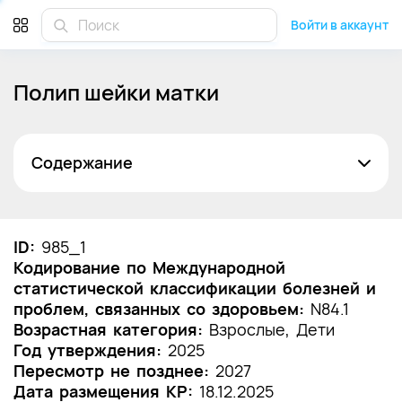
Войти в аккаунт
Полип шейки матки
Содержание
Список сокращений
Термины и определения
ID:
985_1
Кодирование по Международной
1. Краткая информация по заболеванию или
статистической классификации болезней и
состоянию (группы заболеваний или
проблем, связанных со здоровьем:
состояний)
N84.1
Возрастная категория:
Взрослые, Дети
1.1 Определение заболевания или состояния
Год утверждения:
2025
(группы заболеваний или состояний)
Пересмотр не позднее:
2027
Дата размещения КР:
18.12.2025