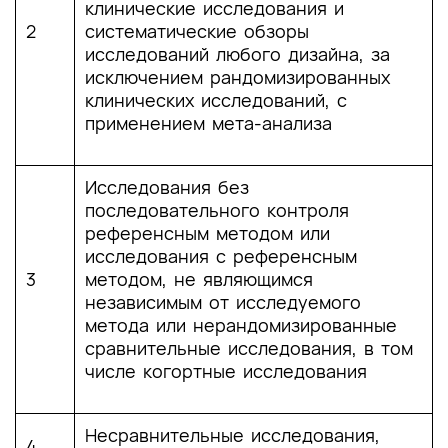
M. G. Pereira, “Factors Associated with
клинические исследования и
Malignancy in Hysteroscopically Resected
2
систематические обзоры
Endometrial Polyps: A Systematic Review
исследований любого дизайна, за
and Meta-Analysis.,” J. Minim. Invasive
исключением рандомизированных
Gynecol., vol. 25, no. 5, pp. 777–785, doi:
клинических исследований, с
10.1016/j.jmig.2018.02.004.
применением мета-анализа
[27]
NICE Guideline, “Heavy menstrual
bleeding: assessment and management,”
Исследования без
2020.
последовательного контроля
референсным методом или
[28]
Савельева Г. М. и др. Гинекология.
исследования с референсным
Национальное руководство //М.: ГЭОТАР-
3
методом, не являющимся
Медиа. – 2020
.
независимым от исследуемого
метода или нерандомизированные
[29]
“World Health Organization.
сравнительные исследования, в том
Reproductive Health et al. Comprehensive
числе когортные исследования
cervical cancer control: a guide to essential
practice. – World Health Organization, 2014.”
Несравнительные исследования,
4