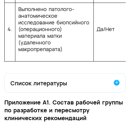
Выполнено патолого-
анатомическое
исследование биопсийного
4.
(операционного)
Да/Нет
материала матки
(удаленного
макропрепарата)
Список литературы
[1]
Кондриков Н.И. Б.И.. Патология матки.
Приложение А1. Состав рабочей группы
Руководство для врачей. 2019
.
по разработке и пересмотру
клинических рекомендаций
[2]
Tanos V., Berry K.E., Seikkula J., Abi Raad
E., Stavroulis A., Sleiman Z., et al. The