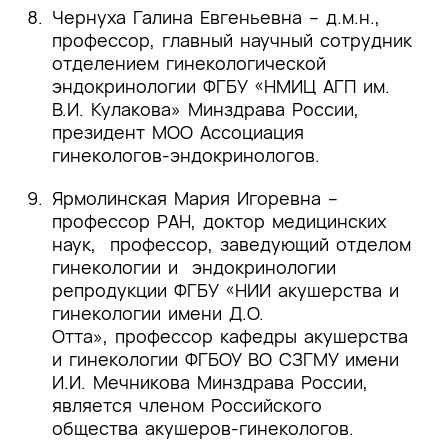
guidelines for the diagnosis and
Чернуха Галина Евгеньевна – д.м.н.,
management of endometrial polyps. J Minim
профессор, главный научный сотрудник
Invasive Gynecol. 19(1):3–10
.
отделением гинекологической
эндокринологии ФГБУ «НМИЦ АГП им.
[18]
Vitale S.G., Haimovich S., Laganà A.S.,
В.И. Кулакова» Минздрава России,
Alonso L., Di Spiezio Sardo A., Carugno J.,
президент МОО Ассоциация
et al. Endometrial polyps. An evidence-
гинекологов-эндокринологов.
based diagnosis and management guide.
Eur J Obstet Gynecol Reprod Biol. 2021
. .
Ярмолинская Мария Игоревна –
профессор РАН, доктор медицинских
[19]
Stamatellos I., Stamatopoulos P., Bontis
наук, профессор, заведующий отделом
J. The role of hysteroscopy in the current
гинекологии и эндокринологии
management of the cervical polyps
репродукции ФГБУ «НИИ акушерства и
//Archives of gynecology and obstetrics. –
гинекологии имени Д.О.
2007
.
Отта», профессор кафедры акушерства
и гинекологии ФГБОУ ВО СЗГМУ имени
[20]
T. Pérez-Medina et al., “Endometrial
И.И. Мечникова Минздрава России,
polyps and their implication in the
является членом Российского
pregnancy rates of patients undergoing
общества акушеров-гинекологов.
intrauterine insemination: a prospective,