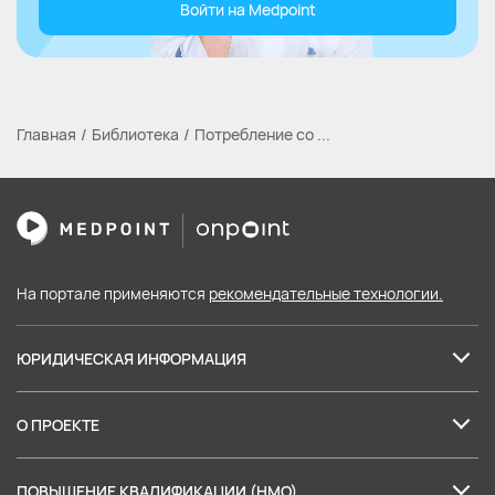
Войти на Medpoint
Главная
Библиотека
Потребление со ...
На портале применяются
рекомендательные технологии.
ЮРИДИЧЕСКАЯ ИНФОРМАЦИЯ
Лицензия на образовательные услуги
О ПРОЕКТЕ
Пользовательское соглашение
О нас
Политика в отношении обработки персональных данных
ПОВЫШЕНИЕ КВАЛИФИКАЦИИ (НМО)