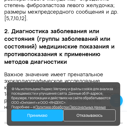
степень фиброэластоза левого желудочка;
размеры межпредсердного сообщения и др.
[5,7,10,12].
2. Диагностика заболевания или
состояния (группы заболеваний или
состояний) медицинские показания и
противопоказания к применению
методов диагностики
Важное значение имеет пренатальное
эхокардиографическое исследование,
которое позволяет заподозрить СГЛС на 16–
🍪 Мы используем Яндекс.Метрику и файлы cookie для анализа
18-й неделе беременности [12]. Сразу после
посещаемости и улучшения сайта. Данные об IP-адресе,
браузере, геолокации и действиях на сайте обрабатываются
рождения подавляющее большинство
ООО «Онпоинт» и ООО «ЯНДЕКС».
новорожденных находятся в критическом
Подробнее — в
Политике обработки Персональных данных
состоянии, что требует максимально
Принимаю
Отказываюсь
быстрого перевода пациента в
специализированное учреждение.