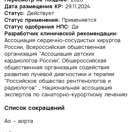
Дата размещения КР:
29.11.2024
1.2 Этиология и патогенез заболевания или
Статус:
Действует
состояния (группы заболеваний или
Статус применения:
Применяется
состояний)
Статус одобрения НПС:
Да
Разработчик клинической рекомендации:
1.3 Эпидемиология заболевания или состояния
Ассоциация сердечно-сосудистых хирургов
(группы заболеваний или состояний)
России, Всероссийская общественная
организация "Ассоциация детских
1.4 Особенности кодирования заболевания или
кардиологов России", Общероссийская
состояния (группы заболеваний или
общественная организация содействия
состояний) по Международной
развитию лучевой диагностики и терапии
статистической классификации болезней и
проблем, связанных со здоровьем
"Российское общество рентгенологов и
радиологов" , Национальная ассоциация
1.5 Классификация заболевания или состояния
экспертов по санаторно-курортному лечению
(группы заболеваний или состояний)
Список сокращений
1.6 Клиническая картина заболевания или
состояния (группы заболеваний или
Ао – аорта
состояний)