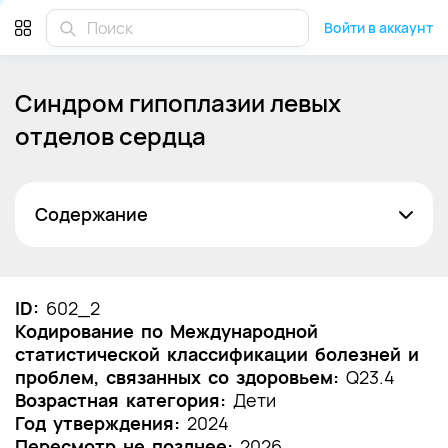
Войти в аккаунт
Синдром гипоплазии левых
отделов сердца
Содержание
Список сокращений
Термины и определения
ID:
602_2
Кодирование по Международной
1. Краткая информация по заболеванию или
статистической классификации болезней и
состоянию (группы заболеваний или
проблем, связанных со здоровьем:
состояний)
Q23.4
Возрастная категория:
Дети
1.1 Определение заболевания или состояния
Год утверждения:
2024
(группы заболеваний или состояний)
Пересмотр не позднее:
2026