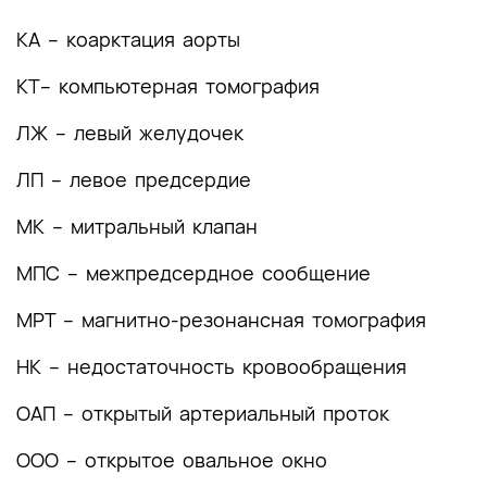
лечения
КА – коарктация аорты
4. Медицинская реабилитация и санаторно-
КТ– компьютерная томография
курортное лечение, медицинские показания и
противопоказания к применению методов
ЛЖ – левый желудочек
медицинской реабилитации, в том числе
основанных на использовании природных
ЛП – левое предсердие
лечебных факторов
МК – митральный клапан
5. Профилактика и диспансерное наблюдение,
медицинские показания и противопоказания к
МПС – межпредсердное сообщение
применению методов профилактики
МРТ – магнитно-резонансная томография
6. Организация оказания медицинской помощи
НК – недостаточность кровообращения
7. Дополнительная информация (в том числе
факторы, влияющие на исход заболевания или
ОАП – открытый артериальный проток
состояния)
ООО – открытое овальное окно
Критерии оценки качества медицинской