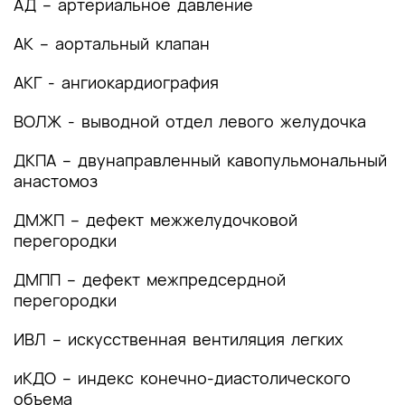
АД – артериальное давление
2. Диагностика заболевания или состояния
(группы заболеваний или состояний)
АК – аортальный клапан
медицинские показания и противопоказания к
применению методов диагностики
АКГ - ангиокардиография
2.1 Жалобы и анамнез
ВОЛЖ - выводной отдел левого желудочка
2.2 Физикальное обследование
ДКПА – двунаправленный кавопульмональный
анастомоз
2.3 Лабораторные диагностические
исследования
ДМЖП – дефект межжелудочковой
перегородки
2.4 Инструментальные диагностические
исследования
ДМПП – дефект межпредсердной
перегородки
2.5 Иные диагностические исследования
ИВЛ – искусственная вентиляция легких
3. Лечение, включая медикаментозную и
немедикаментозную терапии, диетотерапию,
иКДО – индекс конечно-диастолического
обезболивание, медицинские показания и
объема
противопоказания к применению методов