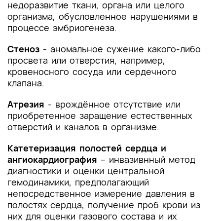
недоразвитие ткани, органа или целого
Приложение Г1-ГN. Шкалы оценки, вопросники
организма, обусловленное нарушениями в
и другие оценочные инструменты состояния
процессе эмбриогенеза.
пациента, приведенные в клинических
рекомендациях
Стеноз
- аномальное сужение какого-либо
просвета или отверстия, например,
кровеносного сосуда или сердечного
клапана.
Атрезия
- врождённое отсутствие или
приобретенное заращение естественных
отверстий и каналов в организме.
Катетеризация полостей сердца и
ангиокардиография
– инвазивнный метод
диагностики и оценки центральной
гемодинамики, предполагающий
непосредственное измерение давления в
полостях сердца, получение проб крови из
них для оценки газового состава и их