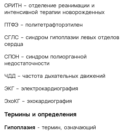
помощи
ОРИТН – отделение реанимации и
интенсивной терапии новорожденных
Список литературы
ПТФЭ – политетрафторэтилен
Приложение А1. Состав рабочей группы по
разработке и пересмотру клинических
СГЛС – синдром гипоплазии левых отделов
рекомендаций
сердца
Приложение А2. Методология разработки
СПОН – синдром полиорганной
клинических рекомендаций
недостаточности
Приложение А3. Справочные материалы,
включая соответствие показаний к
ЧДД – частота дыхательных движений
применению и противопоказаний, способов
применения и доз лекарственных препаратов,
ЭКГ – электрокардиография
инструкции по применению лекарственного
ЭхоКГ – эхокардиография
препарата
Приложение Б. Алгоритмы действий врача
Термины и определения
Приложение В. Информация для пациента
Гипоплазия
- термин, означающий